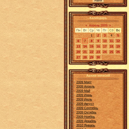
Календарь
«
Апрель 2009
»
Пн
Вт
Ср
Чт
Пт
Сб
Вс
1
2
3
4
5
6
7
8
9
10
11
12
13
14
15
16
17
18
19
20
21
22
23
24
25
26
27
28
29
30
Архив записей
2009 Март
2009 Апрель
2009 Май
2009 Июнь
2009 Июль
2009 Август
2009 Сентябрь
2009 Октябрь
2009 Ноябрь
2009 Декабрь
2010 Январь