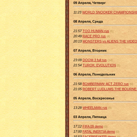
09 Апреля, Четверг
11:23
WORLD SNOOKER CHAMPIONSHIP 
08 Апреля, Среда
21:57
TOO HUMAN rus
(1)
20:49
RACE PRO rus
(4)
20:13
MONSTERS vs ALIENS THE VIDEO
07 Апреля, Вторник
23:09
DOOM 3 full rus
(14)
21:54
TUROK: EVOLUTION
(1)
06 Апреля, Понедельник
21:58
BOMBERMAN: ACT ZERO rus
(0)
21:05
ROBERT LUDLUMS THE BOURNE CO
05 Апреля, Воскресенье
13:28
WHEELMAN rus
(5)
03 Апреля, Пятница
17:12
FIFA 09 demo
(0)
17:00
FATAL INERTIA demo
(0)
15:53
FACEBREAKER demo
(0)