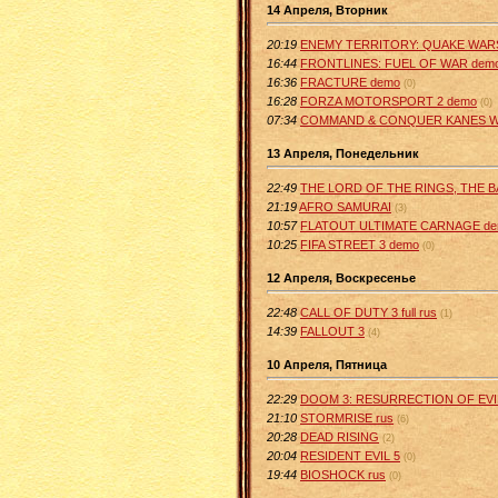
14 Апреля, Вторник
20:19
ENEMY TERRITORY: QUAKE WARS
16:44
FRONTLINES: FUEL OF WAR dem
16:36
FRACTURE demo
(0)
16:28
FORZA MOTORSPORT 2 demo
(0)
07:34
COMMAND & CONQUER KANES W
13 Апреля, Понедельник
22:49
THE LORD OF THE RINGS, THE BAT
21:19
AFRO SAMURAI
(3)
10:57
FLATOUT ULTIMATE CARNAGE d
10:25
FIFA STREET 3 demo
(0)
12 Апреля, Воскресенье
22:48
CALL OF DUTY 3 full rus
(1)
14:39
FALLOUT 3
(4)
10 Апреля, Пятница
22:29
DOOM 3: RESURRECTION OF EVI
21:10
STORMRISE rus
(6)
20:28
DEAD RISING
(2)
20:04
RESIDENT EVIL 5
(0)
19:44
BIOSHOCK rus
(0)