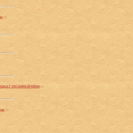
us
(2)
SSAULT ON DARK ATHENA
(0)
rus
(1)