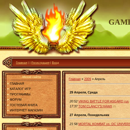
GAME
Главная
|
|
Регистрация
|
Вход
Меню сайта
Главная
»
2009
»
Апрель
ГЛАВНАЯ
КАТАЛОГ ИГР
29 Апреля, Среда
ПРОГРАММЫ
ФОРУМ
20:52
VIKING BATTLE FOR ASGARD rus
ГОСТЕВАЯ КНИГА
17:37
TOM CLANCY'S HAWX
(0)
ИНТЕРНЕТ МАГАЗИН
27 Апреля, Понедельник
21:58
MORTAL KOMBAT vs. DC UNIVER
Категории раздела