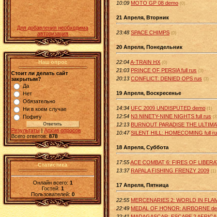
10:09
MOTO GP 08 demo
(0)
21 Апреля, Вторник
Для добавления необходима
23:48
SPACE CHIMPS
(0)
авторизация
20 Апреля, Понедельник
22:04
A-TRAIN HX
Наш опрос
(0)
21:03
PRINCE OF PERSIA full rus
(3)
Стоит ли делать сайт
20:13
CONFLICT: DENIED OPS rus
закрытым?
(3)
Да
19 Апреля, Воскресенье
Нет
Обязательно
14:34
UFC 2009 UNDISPUTED demo
(1)
Ни в коем случае
12:54
N3 NINETY-NINE NIGHTS full rus
Пофигу
(3
12:13
BURNOUT PARADISE THE ULTIMA
Результаты
|
Архив опросов
10:47
SILENT HILL: HOMECOMING full r
Всего ответов:
878
18 Апреля, Суббота
17:55
ACE COMBAT 6: FIRES OF LIBER
Статистика
13:37
RAPALA FISHING FRENZY 2009
(1)
Онлайн всего:
1
17 Апреля, Пятница
Гостей:
1
Пользователей:
0
22:55
MERCENARIES 2: WORLD IN FLA
22:49
MEDAL OF HONOR: AIRBORNE d
22:41
MADAGASCAR: ESCAPE 2 AFRICA