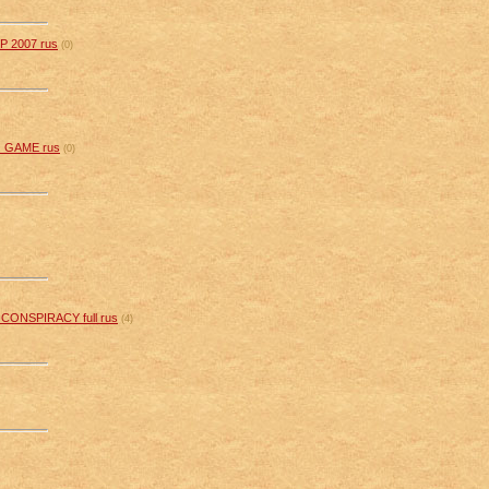
2007 rus
(0)
 GAME rus
(0)
NSPIRACY full rus
(4)