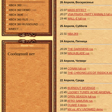
26 Апреля, Воскресенье
XBOX 360
[380]
21:07
MASS EFFECT
XBOX 360 DEMO
(3)
[198]
20:27
VIVA PINATA: PARTY ANIMALS full r
XBOX 360E
[13]
19:46
WALL-E full rus
(0)
XBOX 360 RUS
[264]
XBOX 360 RUSSOUND
[113]
25 Апреля, Суббота
KINECT
[1]
21:31
NBA 2K9
(6)
24 Апреля, Пятница
Мини-чат
20:29
THE DARKNESS rus
(5)
19:56
NINJA BLADE rus
(4)
23 Апреля, Четверг
16:44
CONAN full rus
(5)
07:56
THE CHRONICLES OF RIDDICK A
22 Апреля, Среда
23:45
BURNOUT REVENGE
(1)
21:45
LOONEY TUNES: ACME ARSENAL 
20:35
OPEN SEASON full rus
(0)
19:38
AFRO SAMURAI rus
(6)
10:43
QUAKE 4 demo
(0)
10:27
MX vs. ATV UNTAMED demo
(0)