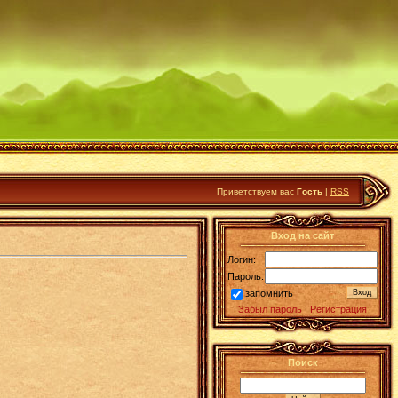
Приветствуем вас
Гость
|
RSS
Вход на сайт
Логин:
Пароль:
запомнить
Забыл пароль
|
Регистрация
Поиск