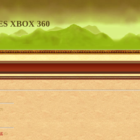
S XBOX 360
(5)
SE
(1)