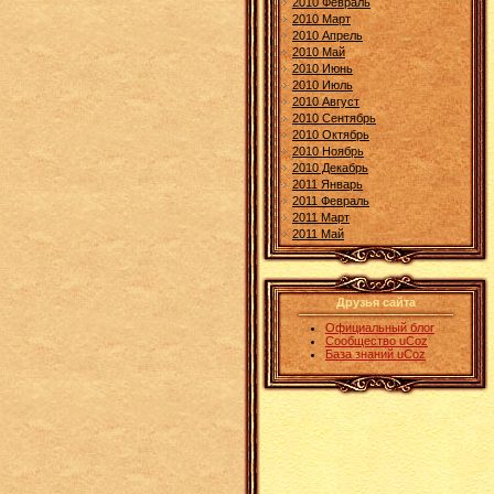
2010 Февраль
2010 Март
2010 Апрель
2010 Май
2010 Июнь
2010 Июль
2010 Август
2010 Сентябрь
2010 Октябрь
2010 Ноябрь
2010 Декабрь
2011 Январь
2011 Февраль
2011 Март
2011 Май
Друзья сайта
Официальный блог
Сообщество uCoz
База знаний uCoz