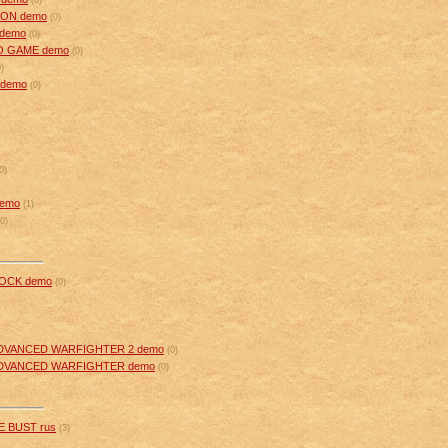
ION demo
(0)
demo
(0)
O GAME demo
(0)
0)
 demo
(0)
0)
demo
(1)
(0)
ROCK demo
(0)
VANCED WARFIGHTER 2 demo
(0)
DVANCED WARFIGHTER demo
(0)
E BUST rus
(3)