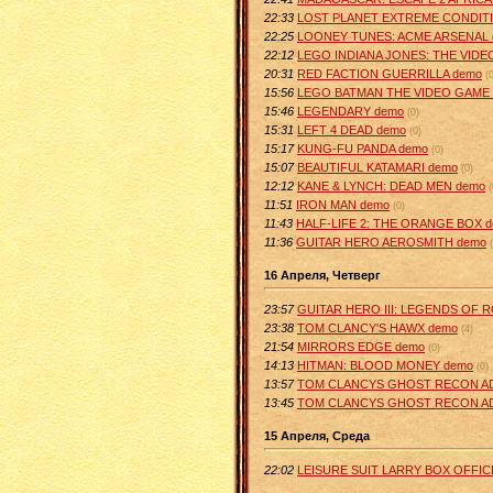
22:33
LOST PLANET EXTREME CONDIT
22:25
LOONEY TUNES: ACME ARSENAL 
22:12
LEGO INDIANA JONES: THE VIDE
20:31
RED FACTION GUERRILLA demo
(
15:56
LEGO BATMAN THE VIDEO GAME
15:46
LEGENDARY demo
(0)
15:31
LEFT 4 DEAD demo
(0)
15:17
KUNG-FU PANDA demo
(0)
15:07
BEAUTIFUL KATAMARI demo
(0)
12:12
KANE & LYNCH: DEAD MEN demo
(
11:51
IRON MAN demo
(0)
11:43
HALF-LIFE 2: THE ORANGE BOX 
11:36
GUITAR HERO AEROSMITH demo
16 Апреля, Четверг
23:57
GUITAR HERO III: LEGENDS OF 
23:38
TOM CLANCY'S HAWX demo
(4)
21:54
MIRRORS EDGE demo
(0)
14:13
HITMAN: BLOOD MONEY demo
(0)
13:57
TOM CLANCYS GHOST RECON AD
13:45
TOM CLANCYS GHOST RECON A
15 Апреля, Среда
22:02
LEISURE SUIT LARRY BOX OFFIC