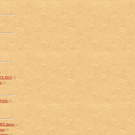
)
TE BOX
(0)
us
(0)
ATION
(0)
MES demo
(0)
emo
(0)
 demo
(0)