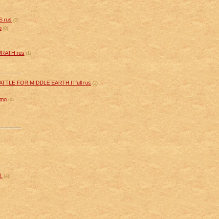
 rus
(0)
o
(0)
RATH rus
(1)
TLE FOR MIDDLE EARTH II full rus
(1)
emo
(0)
L
(4)