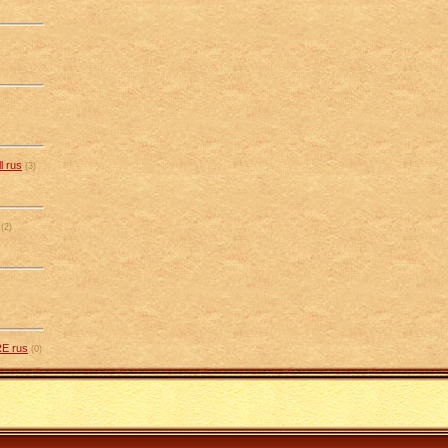
 rus
(3)
(2)
E rus
(0)