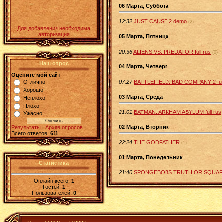
06 Марта, Суббота
12:32
JUST CAUSE 2 demo
(2)
Для добавления необходима
авторизация
05 Марта, Пятница
20:36
ALIENS VS. PREDATOR full rus
(0)
Наш опрос
04 Марта, Четверг
Оцените мой сайт
07:27
BATTLEFIELD: BAD COMPANY 2 full
Отлично
Хорошо
03 Марта, Среда
Неплохо
Плохо
21:01
BATMAN: ARKHAM ASYLUM full rus
Ужасно
02 Марта, Вторник
Результаты
|
Архив опросов
Всего ответов:
611
22:24
THE GODFATHER
(1)
01 Марта, Понедельник
Статистика
21:40
SPONGEBOBS TRUTH OR SQUAR
Онлайн всего:
1
Гостей:
1
Пользователей:
0