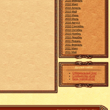
2010 Февраль
2010 Март
2010 Апрель
2010 Май
2010 Июнь
2010 Июль
2010 Август
2010 Сентябрь
2010 Октябрь
2010 Ноябрь
2010 Декабрь
2011 Январь
2011 Февраль
2011 Март
2011 Май
Друзья сайта
Официальный блог
Сообщество uCoz
База знаний uCoz