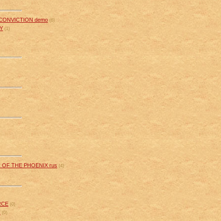
 CONVICTION demo
(6)
Y
(1)
OF THE PHOENIX rus
(4)
RCE
(0)
s
(0)