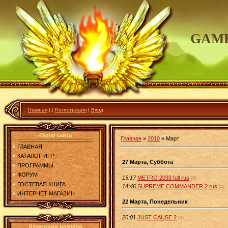
GAME
Главная
|
|
Регистрация
|
Вход
Меню сайта
Главная
»
2010
»
Март
ГЛАВНАЯ
КАТАЛОГ ИГР
27 Марта, Суббота
ПРОГРАММЫ
ФОРУМ
15:17
METRO 2033 full rus
(6)
ГОСТЕВАЯ КНИГА
14:46
SUPREME COMMANDER 2 rus
(4)
ИНТЕРНЕТ МАГАЗИН
22 Марта, Понедельник
20:01
JUST CAUSE 2
(3)
Категории раздела