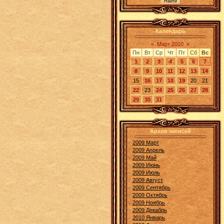
Календарь
«
Март 2010
»
Пн
Вт
Ср
Чт
Пт
Сб
Вс
1
2
3
4
5
6
7
8
9
10
11
12
13
14
15
16
17
18
19
20
21
22
23
24
25
26
27
28
29
30
31
Архив записей
2009 Март
2009 Апрель
2009 Май
2009 Июнь
2009 Июль
2009 Август
2009 Сентябрь
2009 Октябрь
2009 Ноябрь
2009 Декабрь
2010 Январь