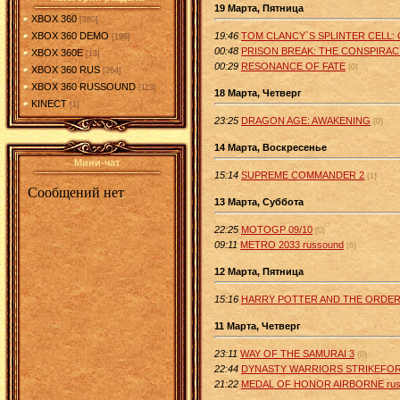
19 Марта, Пятница
XBOX 360
[380]
19:46
TOM CLANCY`S SPLINTER CELL:
XBOX 360 DEMO
[198]
00:48
PRISON BREAK: THE CONSPIRAC
XBOX 360E
[13]
00:29
RESONANCE OF FATE
(0)
XBOX 360 RUS
[264]
XBOX 360 RUSSOUND
[113]
18 Марта, Четверг
KINECT
[1]
23:25
DRAGON AGE: AWAKENING
(0)
14 Марта, Воскресенье
Мини-чат
15:14
SUPREME COMMANDER 2
(1)
13 Марта, Суббота
22:25
MOTOGP 09/10
(0)
09:11
METRO 2033 russound
(6)
12 Марта, Пятница
15:16
HARRY POTTER AND THE ORDER 
11 Марта, Четверг
23:11
WAY OF THE SAMURAI 3
(0)
22:44
DYNASTY WARRIORS STRIKEFO
21:22
MEDAL OF HONOR AIRBORNE ru