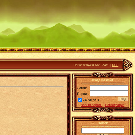
Приветствуем вас
Гость
|
RSS
Вход на сайт
Логин:
Пароль:
запомнить
Забыл пароль
|
Регистрация
Поиск