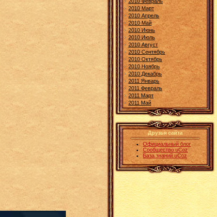
2010 Февраль
2010 Март
2010 Апрель
2010 Май
2010 Июнь
2010 Июль
2010 Август
2010 Сентябрь
2010 Октябрь
2010 Ноябрь
2010 Декабрь
2011 Январь
2011 Февраль
2011 Март
2011 Май
Друзья сайта
Официальный блог
Сообщество uCoz
База знаний uCoz