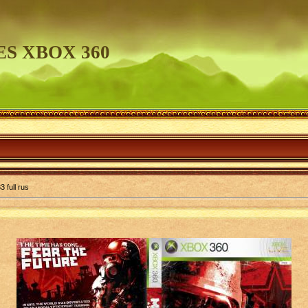
S XBOX 360
full rus