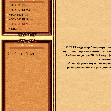
XBOX 360
[380]
XBOX 360 DEMO
[198]
XBOX 360E
[13]
XBOX 360 RUS
[264]
XBOX 360 RUSSOUND
[113]
KINECT
[1]
Мини-чат
В 2013 году мир был разруше
пустошь. Горстка выживших наш
Сейчас на дворе 2033-й год. 
сражают
Атмосферный шутер от перво
разворачиваются в разрушенн