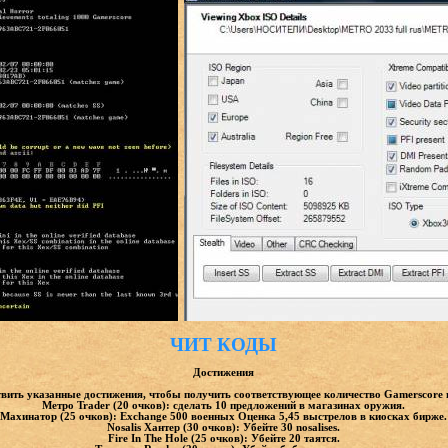
ЧИТ КОДЫ
Достижения
вить указанные достижения, чтобы получить соответствующее количество Gamerscore 
Метро Trader (20 очков): сделать 10 предложений в магазинах оружия.
Махинатор (25 очков): Exchange 500 военных Оценка 5,45 выстрелов в киосках бирже.
Nosalis Хантер (30 очков): Убейте 30 nosalises.
Fire In The Hole (25 очков): Убейте 20 таятся.