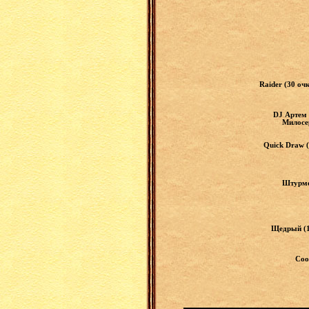
Raider (30 оч
DJ Артем 
Милосер
Quick Draw (
Штурмов
Щедрый (1
Соо