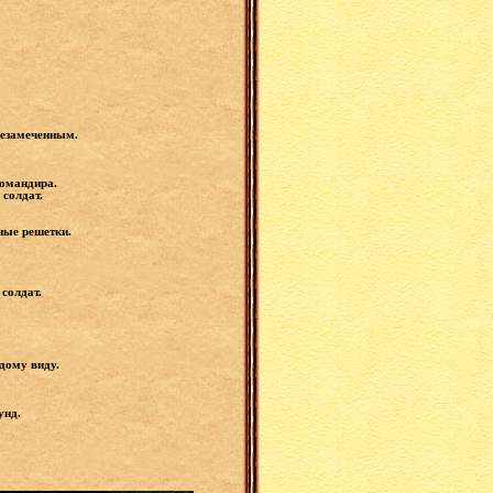
 незамеченным.
командира.
солдат.
нные решетки.
солдат.
дому виду.
унд.