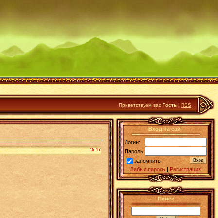
Приветствуем вас
Гость
|
RSS
Вход на сайт
Логин:
15:17
Пароль:
запомнить
Забыл пароль
|
Регистрация
Поиск