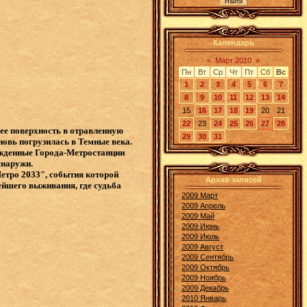
Календарь
«
Март 2010
»
Пн
Вт
Ср
Чт
Пт
Сб
Вс
1
2
3
4
5
6
7
8
9
10
11
12
13
14
15
16
17
18
19
20
21
22
23
24
25
26
27
28
ее поверхность в отравленную
29
30
31
овь погрузилась в Темные века.
сажденные Города-Метростанции
снаружи.
етро 2033", события которой
Архив записей
ейшего выживания, где судьба
2009 Март
2009 Апрель
2009 Май
2009 Июнь
2009 Июль
2009 Август
2009 Сентябрь
2009 Октябрь
2009 Ноябрь
2009 Декабрь
2010 Январь