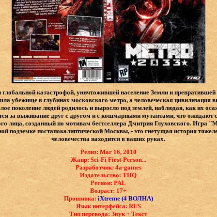
н глобальной катастрофой, уничтожившей население Земли и превратившей 
ла убежище в глубинах московского метро, а человеческая цивилизация вн
Целое поколение людей родилось и выросло под землей, наблюдая, как их о
ся за выживание друг с другом и с кошмарными мутантами, что ожидают 
го лица, созданный по мотивам бестселлера Дмитрия Глуховского. Игра "М
ой подземке постапокалиптической Москвы, - это гнетущая история тяжел
человечества находится в ваших руках.
Релиз: Mar 16, 2010
Жанр: Sci-Fi First-Person...
Разработчик: 4a-games
Издательство: THQ
Регион: PAL
Возраст: 17+
Прошивка:
iXtreme (4 ВОЛНА)
Язык интерфейса: ​RUS
Тип перевода: Звук + Текст