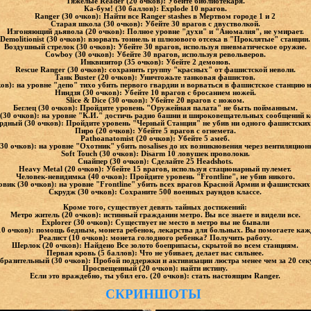
Тяжелые Reader (20 очков): Убейте библиотекаря.
Ка-бум! (30 баллов): Explode 10 врагов.
Ranger (30 очков): Найти все Ranger stashes в Мертвом городе 1 и 2
Старая школа (30 очков): Убейте 30 врагов с двустволкой.
Изгоняющий дьявола (20 очков): Полное уровне "духи" и "Аномалия", не умирает.
Demolitionist (30 очков): взорвать тоннель и шлюзового отсека в "Проклятые" станции.
Воздушный стрелок (30 очков): Убейте 30 врагов, используя пневматическое оружие.
Cowboy (30 очков): Убейте 30 врагов, используя револьверов.
Инквизитор (35 очков): Убейте 2 демонов.
Rescue Ranger (30 очков): сохранить группу "красных" от фашистской неволи.
Танк Buster (20 очков): Уничтожьте танковая фашистов.
ков): на уровне "депо" тихо убить первого гвардии и ворваться в фашистское станцию
Ниндзя (30 очков): Убейте 10 врагов с бросанием ножей.
Slice & Dice (30 очков): Убейте 20 врагов с ножом.
Беглец (30 очков): Пройдите уровень "Оружейная палата" не быть пойманным.
(30 очков): на уровне "К.И." достичь радио башни и широковещательных сообщений 
дный (30 очков): Пройдите уровень "Черный Станция" не убив ни одного фашистских 
Пиро (20 очков): Убейте 5 врагов с огнемета.
Pathoanatomist (20 очков): Убейте 5 амеб.
30 очков): на уровне "Охотник" убить nosalises до их возникновения через вентиляцио
Soft Touch (30 очков): Disarm 10 ловушек проволоки.
Снайпер (30 очков): Сделайте 25 Headshots.
Heavy Metal (20 очков): Убейте 15 врагов, используя стационарный пулемет.
Человек-невидимка (40 очков): Пройдите уровень "Frontline", не убив никого.
ик (30 очков): на уровне "Frontline" убить всех врагов Красной Армии и фашистских 
Скрудж (30 очков): Сохраните 500 военных раундов классе.
Кроме того, существует девять тайных достижений:
Метро житель (20 очков): истинный гражданин метро. Вы все знаете и видели все.
Explorer (30 очков): Существует не место в метро вы не бывали
0 очков): помощь бедным, монета ребенок, лекарства для больных. Вы помогаете каж
Реалист (10 очков): монета голодного ребенка? Получить работу.
Шерлок (20 очков): Найдено Все золото боеприпасы, скрытой во всем станциям.
Первая кровь (5 баллов): Что не убивает, делает нас сильнее.
бразительный (30 очков): Пробой поддержки и активизации люстра менее чем за 20 сек
Просвещенный (20 очков): найти истину.
Если это враждебно, ты убил его. (20 очков): стать настоящим Ranger.
СКРИНШОТЫ