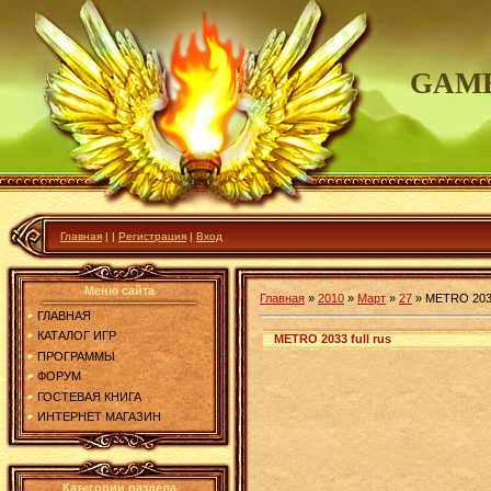
GAME
Главная
|
|
Регистрация
|
Вход
Меню сайта
Главная
»
2010
»
Март
»
27
»
METRO 2033 
ГЛАВНАЯ
КАТАЛОГ ИГР
METRO 2033 full rus
ПРОГРАММЫ
ФОРУМ
ГОСТЕВАЯ КНИГА
ИНТЕРНЕТ МАГАЗИН
Категории раздела