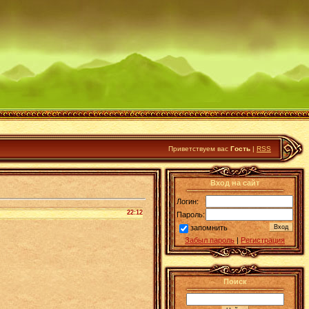
Приветствуем вас
Гость
|
RSS
Вход на сайт
Логин:
22:12
Пароль:
запомнить
Забыл пароль
|
Регистрация
Поиск