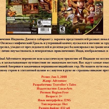
ключения Индианы Джонса собирают у экранов представителей разных поколе
 Он искал мифический Грааль и утерянный ковчег, пускался в погоню за хр
трелял, уходил от преследователей и десятки раз балансировал на грани м
те лично поучаствовать в невероятных приключениях Инди, изображенных 
inal Adventures переносит всю классическую трилогию об Индиане во всел
 в захватывающее путешествие по знакомым местам. Вас ждут самые опас
ной Америки и заканчивая вершинами индийских гор. На вашем пути окаж
ному герою в элегантной шляпе и с кнутом в руке не страшны никакие пре
Релиз: Jun 3, 2008
Жанр: Adventure
Разработчик: Traveller's Tales
Издательство: LucasArts
Регион: Region Free
Возраст: 3+
Язык интерфейса: ​ENG
Тип перевода: Нет
Размер файла: 432 мб