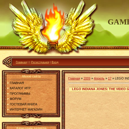
GAME
Главная
|
|
Регистрация
|
Вход
Меню сайта
Главная
»
2009
»
Апрель
»
17
»
LEGO IN
ГЛАВНАЯ
КАТАЛОГ ИГР
LEGO INDIANA JONES: THE VIDEO 
ПРОГРАММЫ
ФОРУМ
ГОСТЕВАЯ КНИГА
ИНТЕРНЕТ МАГАЗИН
Категории раздела