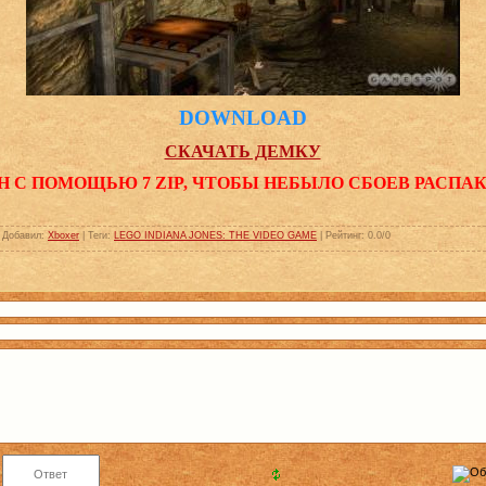
DOWNLOAD
СКАЧАТЬ ДЕМКУ
Н С ПОМОЩЬЮ 7 ZIP, ЧТОБЫ НЕБЫЛО СБОЕВ РАСПА
|
Добавил
:
Xboxer
|
Теги
:
LEGO INDIANA JONES: THE VIDEO GAME
|
Рейтинг
:
0.0
/
0