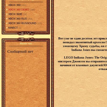
XBOX 360
[380]
XBOX 360 DEMO
[198]
XBOX 360E
[13]
XBOX 360 RUS
[264]
XBOX 360 RUSSOUND
[113]
KINECT
[1]
Вот уже не один десяток лет при
попадал знаменитый археолог!
Мини-чат
зловещему Храму судьбы, он с
Indiana Jones вы сможе
LEGO Indiana Jones: The Orig
мистером Джонсом вы отправитесь
начиная от влажных джунглей Юж
отваж