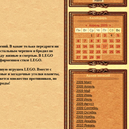
Календарь
«
Апрель 2009
»
Пн
Вт
Ср
Чт
Пт
Сб
Вс
1
2
3
4
5
6
7
8
9
10
11
12
ний. В какие только передряги ни
13
14
15
16
17
18
19
устальным черепом и бродил по
20
21
22
23
24
25
26
ежду жизнью и смертью. В LEGO
27
28
29
30
в фирменном стиле LEGO.
енную игрушек LEGO. Вместе с
ные и загадочные уголки планеты,
Архив записей
ется множество противников, но
2009 Март
грады!
2009 Апрель
2009 Май
2009 Июнь
2009 Июль
2009 Август
2009 Сентябрь
2009 Октябрь
2009 Ноябрь
2009 Декабрь
2010 Январь