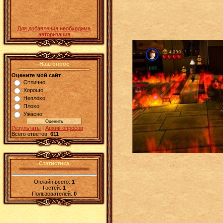
Для добавления необходима
авторизация
Наш опрос
Оцените мой сайт
Отлично
Хорошо
Неплохо
Плохо
Ужасно
Результаты
|
Архив опросов
Всего ответов:
611
Статистика
Онлайн всего:
1
Гостей:
1
Пользователей:
0