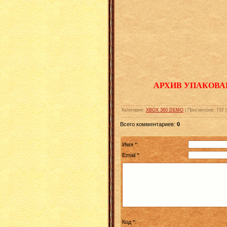
АРХИВ УПАКОВА
Категория
:
XBOX 360 DEMO
|
Просмотров
:
737
Всего комментариев
:
0
Имя *:
Email *:
Код *: