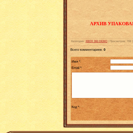
АРХИВ УПАКОВА
Категория
:
XBOX 360 DEMO
|
Просмотров
:
788
Всего комментариев
:
0
Имя *:
Email *:
Код *: