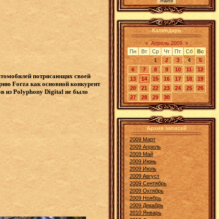
Календарь
«
Апрель 2009
»
Пн
Вт
Ср
Чт
Пт
Сб
Вс
1
2
3
4
5
6
7
8
9
10
11
12
автомобилей потрясающих своей
13
14
15
16
17
18
19
ерию Forza как основной конкурент
20
21
22
23
24
25
26
 из Polyphony Digital не было
27
28
29
30
Архив записей
2009 Март
2009 Апрель
2009 Май
2009 Июнь
2009 Июль
2009 Август
2009 Сентябрь
2009 Октябрь
2009 Ноябрь
2009 Декабрь
2010 Январь