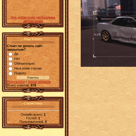
Для добавления необходима
авторизация
Наш опрос
Стоит ли делать сайт
закрытым?
Да
Нет
Обязательно
Ни в коем случае
Пофигу
Результаты
|
Архив опросов
Всего ответов:
878
Статистика
Онлайн всего:
1
Гостей:
1
Пользователей:
0