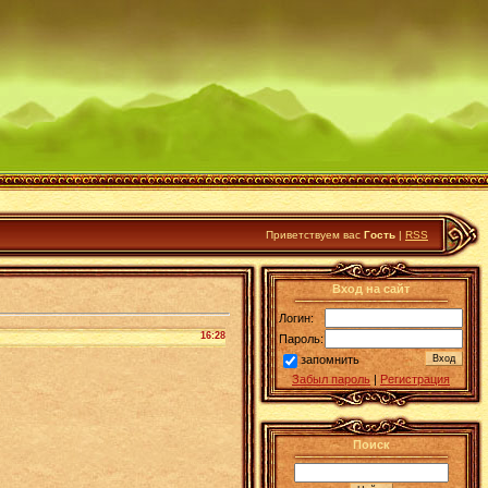
Приветствуем вас
Гость
|
RSS
Вход на сайт
Логин:
16:28
Пароль:
запомнить
Забыл пароль
|
Регистрация
Поиск