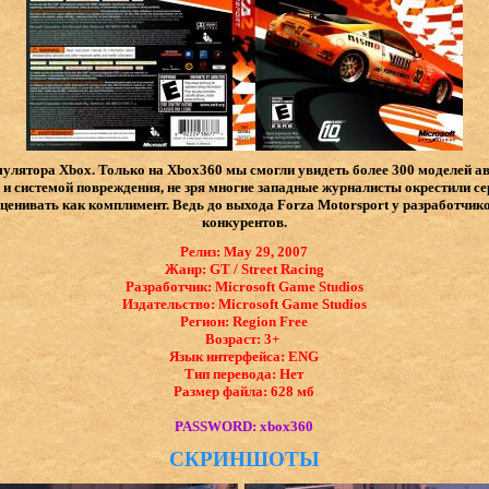
улятора Xbox. Только на Xbox360 мы смогли увидеть более 300 моделей 
 и системой повреждения, не зря многие западные журналисты окрестили с
ценивать как комплимент. Ведь до выхода Forza Motorsport у разработчиков
конкурентов.
Релиз: May 29, 2007
Жанр: GT / Street Racing
Разработчик: Microsoft Game Studios
Издательство: Microsoft Game Studios
Регион: Region Free
Возраст: 3+
Язык интерфейса: ​ENG
Тип перевода: Нет
Размер файла: 628 мб
PASSWORD: xbox360
СКРИНШОТЫ