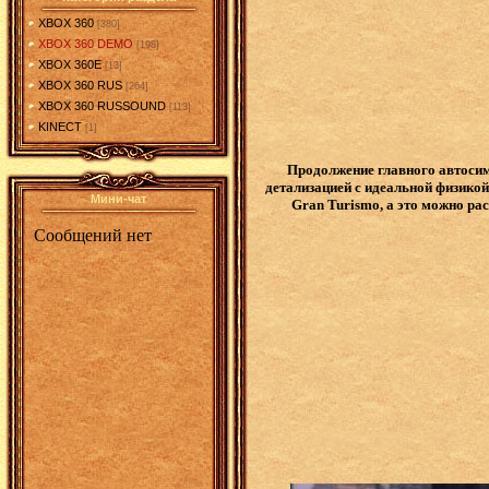
XBOX 360
[380]
XBOX 360 DEMO
[198]
XBOX 360E
[13]
XBOX 360 RUS
[264]
XBOX 360 RUSSOUND
[113]
KINECT
[1]
Продолжение главного автосим
детализацией с идеальной физикой
Мини-чат
Gran Turismo, а это можно рас