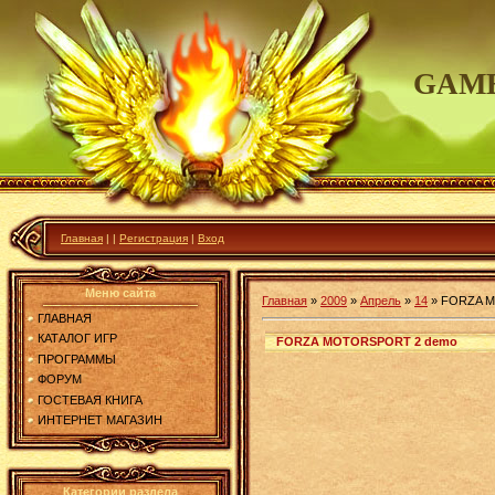
GAME
Главная
|
|
Регистрация
|
Вход
Меню сайта
Главная
»
2009
»
Апрель
»
14
»
FORZA M
ГЛАВНАЯ
КАТАЛОГ ИГР
FORZA MOTORSPORT 2 demo
ПРОГРАММЫ
ФОРУМ
ГОСТЕВАЯ КНИГА
ИНТЕРНЕТ МАГАЗИН
Категории раздела