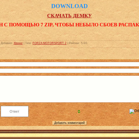
DOWNLOAD
СКАЧАТЬ ДЕМКУ
Н С ПОМОЩЬЮ 7 ZIP, ЧТОБЫ НЕБЫЛО СБОЕВ РАСПА
|
Добавил
:
Xboxer
|
Теги
:
FORZA MOTORSPORT 2
|
Рейтинг
:
5.0
/
1