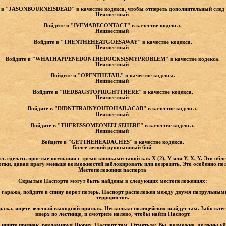
 в "JASONBOURNEISDEAD" в качестве кодекса, чтобы отпереть дополнительный след
Неизвестный
Войдите в "IVEMADECONTACT" в качестве кодекса.
Неизвестный
Войдите в "THENTHEHEATGOESAWAY" в качестве кодекса.
Неизвестный
Войдите в "WHATHAPPENEDONTHEDOCKSISMYPROBLEM" в качестве кодекса.
Неизвестный
Войдите в "OPENTHETAIL" в качестве кодекса.
Неизвестный
Войдите в "REDBAGSTOPRIGHTTHERE" в качестве кодекса.
Неизвестный
Войдите в "DIDNTTRAINYOUTOHAILACAB" в качестве кодекса.
Неизвестный
Войдите в "THERESSOMEONEELSEHERE" в качестве кодекса.
Неизвестный
Войдите в "GETTHEHEADACHES" в качестве кодекса.
Более легкий рукопашный бой
 сделать простые компании с тремя кнопками такой как X (2), Y или Y, X, Y. Это обл
пки, давая врагу меньше возможностей заблокировать или возразить. Это особенно пол
Местоположения паспорта
Скрытые Паспорта могут быть найдены в следующих местоположениях:
из гаража, пойдите в спину ворот потерь. Паспорт расположен между двумя патрульны
террористов.
аража, ищете зеленый выходной признак. Несколько полицейских выйдут там. Заботьтесь
вверх по лестнице, и смотрите налево, чтобы найти Паспорт.
 ищите признак, рекламируя Цюрих. Паспорт там. Отметьте: Вы, возможно, должны уб