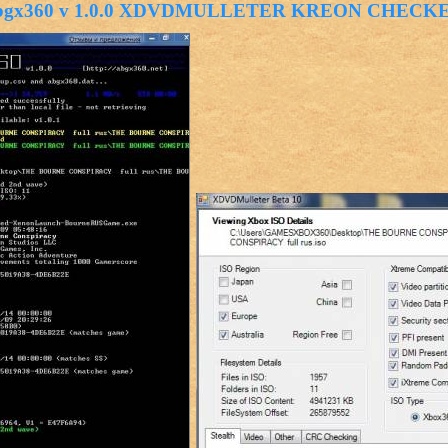
bgx360 v 1.0.0 XDVDMULLETER KREON CHECK