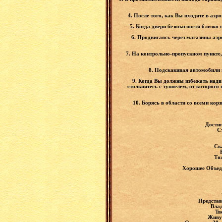
4. После того, как Вы входите в аэр
5. Когда двери безопасности близко
6. Продвигаясь через магазины аэро
7. На контрольно-пропускном пункте,
8. Подскакивая автомобили п
9. Когда Вы должны избежать надви
столкнитесь с туннелем, от которого
10. Борясь в области со всеми кор
Достиг
С
Ск
Тя
Хорошее Объеди
Представ
Влад
Тв
Живущ