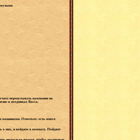
 музыки.
егчает перепутывать компании по
езно в поединках Босса.
ми машинами. Отметьте: есть много
 о них, и войдите в комнату. Пойдите
ить несколько врагов, чтобы достигнуть