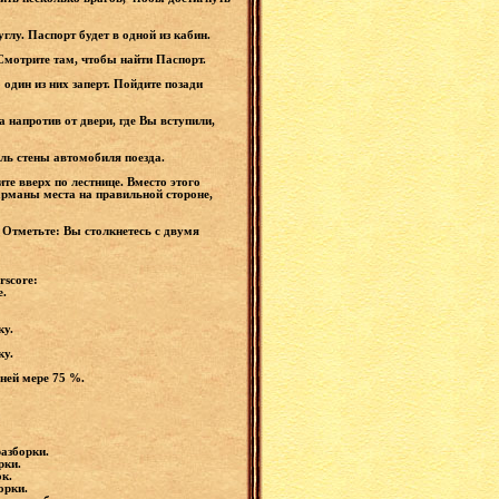
глу. Паспорт будет в одной из кабин.
 Смотрите там, чтобы найти Паспорт.
 один из них заперт. Пойдите позади
 напротив от двери, где Вы вступили,
ль стены автомобиля поезда.
те вверх по лестнице. Вместо этого
арманы места на правильной стороне,
. Отметьте: Вы столкнетесь с двумя
rscore:
е.
ку.
.
ку.
йней мере 75 %.
разборки.
рки.
ок.
орки.