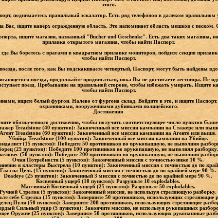
этого.
опорт, поднимаетесь правильный эскалатор. Есть ряд телефонов в далеком правильном у
 на Вас, ищите наверх огражденную область. Это напоминает область мешков с песком.
порта, ищите магазин, названный "Bucher und Geschenke". Есть два таких магазина, но
прилавка открытого магазина, чтобы найти Паспорт.
 где Вы боретесь с врагами в квадратном прилавке мониторов, пойдите секция прилавка
чтобы найти Паспорт.
оезда, после того, как Вы подскакиваете четвертый, Паспорт, могут быть найдены вдо
гающегося поезда, продолжайте продвигаться, пока Вы не достигаете лестницы. Не иди
 вступает поезд. Пребывание на правильной стороне, чтобы избежать умирать. Ищите к
чтобы найти Паспорт.
зинами, ищите белый фургон. Налево от фургона склад. Войдите в это, и ищите Паспорт
охранниками, вооруженными дубинками полицейского.
Достижения
ните обозначенного достижения, чтобы получить соответствующее число пунктов Game
тажер Treadstone (40 пунктов): Законченный все миссии кампании на Стажере или выш
Агент Treadstone (60 пунктов): Законченный все миссии кампании на Агенте или выше.
Убийца Treadstone (100 пунктов): Законченный все миссии кампании на Убийце.
андалист (15 пунктов): Победите 50 противников во врукопашную, не выполняя разбор
Борец (25 пунктов): Победите 100 противников во врукопашную, не выполняя разборку
желовес (50 пунктов): Победите 200 противников во врукопашную, не выполняя разбор
Очки Потребности (5 пунктов): Законченный миссия с точностью ниже 10 %.
нение в кластеры Выстрела (10 пунктов): Законченный миссия с точностью до по кра
Глаз на Цель (15 пунктов): Законченный миссия с точностью до по крайней мере 90 %.
Deadeye (25 пунктов): Законченный 3 миссии с точностью до по крайней мере 90 %.
Косвенный ущерб (10 пунктов): Разрушьте 10 explodables.
Массивный Косвенный ущерб (25 пунктов): Разрушьте 50 explodables.
Ручной Стрелок (5 пунктов): Законченный миссия, не используя стреляющую разборку.
ьте себе Стрелка (15 пунктов): Завершите 50 противников, использующих стреляющие 
елец Пули (50 пунктов): Завершите 200 противников, использующих стреляющие разбо
ердый Сильный удар (5 пунктов): Закончите миссию, не используя рукопашных разбор
ее Оружие (25 пунктов): Завершите 50 противников, использующих рукопашные разб