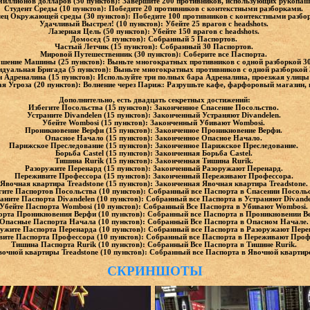
миллионов долларов (50 пунктов): Завершите 200 противников, использующих рукопа
Студент Среды (10 пунктов): Победите 20 противников с контекстными разборками.
ец Окружающей среды (30 пунктов): Победите 100 противников с контекстными разбо
Удачливый Выстрел! (10 пунктов): Убейте 25 врагов с headshots.
Лазерная Цель (50 пунктов): Убейте 150 врагов с headshots.
Домосед (5 пунктов): Собранный 5 Паспортов.
Частый Летчик (15 пунктов): Собранный 30 Паспортов.
Мировой Путешественник (30 пунктов): Соберите все Паспорта.
ушение Машины (25 пунктов): Выньте многократных противников с одной разборкой 30
дуальная Бригада (5 пунктов): Выньте многократных противников с одной разборкой 
 Адреналина (15 пунктов): Используйте три полных бара Адреналина, проезжая улиц
я Угроза (20 пунктов): Волнение через Париж: Разрушьте кафе, фарфоровый магазин, 
Дополнительно, есть двадцать секретных достижений:
Избегите Посольства (15 пунктов): Законченное Спасение Посольство.
Устраните Divandelen (15 пунктов): Законченный Устраняют Divandelen.
Убейте Wombosi (15 пунктов): Законченный Убивают Wombosi.
Проникновение Верфи (15 пунктов): Законченное Проникновение Верфи.
Опасное Начало (15 пунктов): Законченное Опасное Начало.
Парижское Преследование (15 пунктов): Законченное Парижское Преследование.
Борьба Castel (15 пунктов): Законченная Борьба Castel.
Тишина Rurik (15 пунктов): Законченная Тишина Rurik.
Разоружите Перенард (15 пунктов): Законченный Разоружают Перенард.
Переживите Профессора (15 пунктов): Законченный Переживают Профессора.
Явочная квартира Treadstone (15 пунктов): Законченная Явочная квартира Treadstone.
гите Паспортов Посольства (10 пунктов): Собранный все Паспорта в Спасении Посоль
аните Паспорта Divandelen (10 пунктов): Собранный все Паспорта в Устраняют Divand
Убейте Паспорта Wombosi (10 пунктов): Собранный Все Паспорта в Убивают Wombosi.
орта Проникновения Верфи (10 пунктов): Собранный все Паспорта в Проникновении В
Опасные Паспорта Начала (10 пунктов): Собранный Все Паспорта в Опасном Начале
ужите Паспорта Перенарда (10 пунктов): Собранный все Паспорта в Разоружают Пере
ите Паспорта Профессора (10 пунктов): Собранный все Паспорта в Переживают Проф
Тишина Паспорта Rurik (10 пунктов): Собранный Все Паспорта в Тишине Rurik.
очной квартиры Treadstone (10 пунктов): Собранный все Паспорта в Явочной квартире
СКРИНШОТЫ