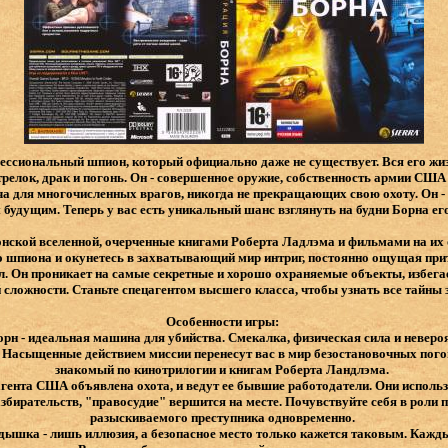
ессиональный шпион, который официально даже не существует. Вся его жиз
стрелок, драк и погонь. Он - совершенное оружие, собственность армии СШ
ча для многочисленных врагов, никогда не прекращающих свою охоту. Он 
будущим. Теперь у вас есть уникальный шанс взглянуть на будни Борна ег
нской вселенной, очерченные книгами Роберта Ладлэма и фильмами на их 
 шпиона и окунетесь в захватывающий мир интриг, постоянно ощущая при
л. Он проникает на самые секретные и хорошо охраняемые объекты, избега
сложности. Станьте спецагентом высшего класса, чтобы узнать все тайны
Особенности игры:
рн - идеальная машина для убийства. Смекалка, физическая сила и неверо
Насыщенные действием миссии перенесут вас в мир безостановочных погон
знакомый по кинотрилогии и книгам Роберта Ландлэма.
гента США объявлена охота, и ведут ее бывшие работодатели. Они использу
збирательств, "правосудие" вершится на месте. Почувствуйте себя в роли
разыскиваемого преступника одновременно.
едышка - лишь иллюзия, а безопасное место только кажется таковым. Каж