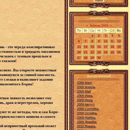
Календарь
«
Апрель 2009
»
Пн
Вт
Ср
Чт
Пт
Сб
Вс
1
2
3
4
5
6
7
8
9
10
11
12
нь - это череда конспиративных
13
14
15
16
17
18
19
А стоимостью в тридцать миллионов
20
21
22
23
24
25
26
- человек с темным прошлым и
27
28
29
30
о глазами!
основе. Вы откроете неизвестные
таившуюся за спиной опасность.
Архив записей
ет слежки и выполняет задания
2009 Март
 знаменитого Борна!
2009 Апрель
2009 Май
2009 Июнь
ятная ловкость позволяют ему
2009 Июль
ь, драк и перестрелок, хорошо
2009 Август
2009 Сентябрь
ют те же методы, что и сам Борн -
2009 Октябрь
 первоклассного шпиона и самого
2009 Ноябрь
2009 Декабрь
дый неприметный прохожий может
2010 Январь