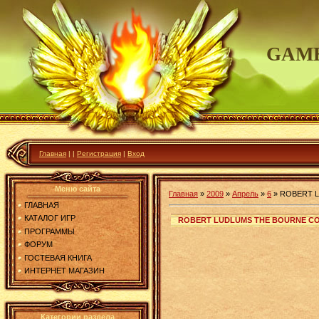
GAME
Главная
|
|
Регистрация
|
Вход
Меню сайта
Главная
»
2009
»
Апрель
»
6
»
ROBERT L
ГЛАВНАЯ
КАТАЛОГ ИГР
ROBERT LUDLUMS THE BOURNE CONS
ПРОГРАММЫ
ФОРУМ
ГОСТЕВАЯ КНИГА
ИНТЕРНЕТ МАГАЗИН
Категории раздела