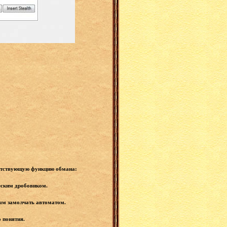
ветствующую функцию обмана:
еским дробовиком.
м замолчать автоматом.
 понятия.