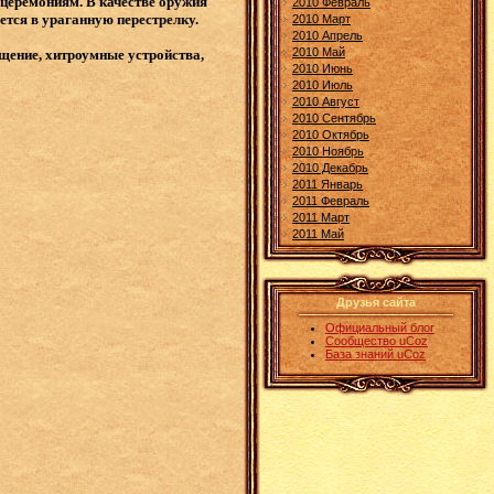
 церемониям. В качестве оружия
2010 Февраль
ается в ураганную перестрелку.
2010 Март
2010 Апрель
2010 Май
щение, хитроумные устройства,
2010 Июнь
2010 Июль
2010 Август
2010 Сентябрь
2010 Октябрь
2010 Ноябрь
2010 Декабрь
2011 Январь
2011 Февраль
2011 Март
2011 Май
Друзья сайта
Официальный блог
Сообщество uCoz
База знаний uCoz