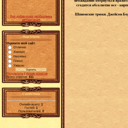
неожиданно обернуться вражеск
сгодится абсолютно все - кирп
Шпионские трюки. Джейсон Борн
Для добавления необходима
авторизация
Наш опрос
Оцените мой сайт
Отлично
Хорошо
Неплохо
Плохо
Ужасно
Результаты
|
Архив опросов
Всего ответов:
611
Статистика
Онлайн всего:
1
Гостей:
1
Пользователей:
0