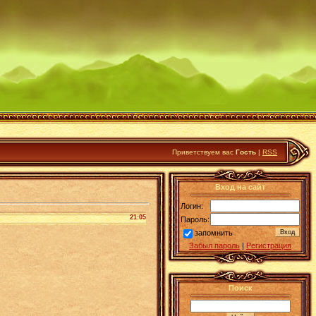
Приветствуем вас
Гость
|
RSS
Вход на сайт
Логин:
21:05
Пароль:
запомнить
Забыл пароль
|
Регистрация
Поиск