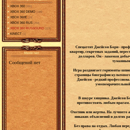
XBOX 360
[380]
XBOX 360 DEMO
[198]
XBOX 360E
[13]
XBOX 360 RUS
[264]
XBOX 360 RUSSOUND
[113]
KINECT
[1]
Спецагент Джейсон Борн - проф
квартир, секретных заданий, пере
Мини-чат
долларов. Он - лакомая добы
туманным 
Игра раздвигает горизонты шпио
страницы биографии культового
Джейсон - редкий профессиона
умопомрачительной 
В шкуре хищника. Джейсон Бо
противостоять любым врагам. 
Охотник или жертва. На лучшего а
никаких объяснений и долгих ра
Без права на отдых. Любая пер