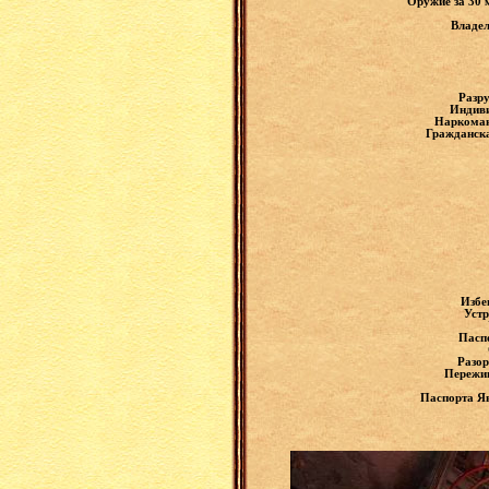
Оружие за 30 
Владел
Разр
Индиви
Наркоман
Гражданска
Избе
Устр
Пасп
Разор
Пережив
Паспорта Яв