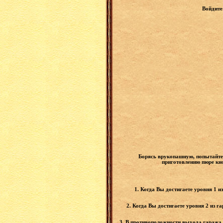
Войдите
Борясь врукопашную, попытайтесь
приготовлению пюре кно
1. Когда Вы достигаете уровня 1 
2. Когда Вы достигаете уровня 2 из г
3. В противоположности выхода гаража,