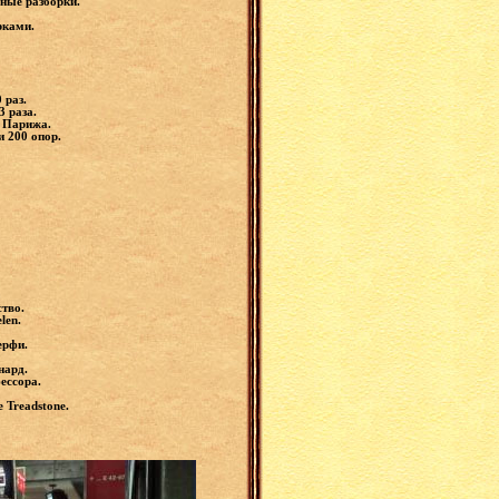
шные разборки.
рками.
 раз.
3 раза.
ы Парижа.
и 200 опор.
ство.
elen.
ерфи.
.
нард.
ессора.
 Treadstone.