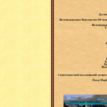
Достиг
Железнодорожное Королевство (60 пун
Железнодоро
Г
Б
Пр
Воз
Сверхскоростной пассажирский экспресс
Поезд Magle