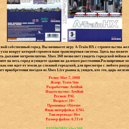
 свой собственный город. Вы начинаете игру A-Train HX с строительства же
 узла вокруг которой строится ваш транспортная система. Здесь вы можете
еть дыхание метрополитена. Xbox 360 позволяет увидеть городской пейзаж
рите на весь город и увидете здания на далеком расстоянии.Расширенные 
 как оно идет от земли до сложной городской, для просмотра с любого раку
т приобретения поездов из Xbox Live рынок и, увидев, кто это, царь железн
Релиз: Mar 7, 2008
Жанр: Train Sim
Разработчик: Artdink
Издательство: Artdink
Регион: PAL
Возраст: 10+
Прошивка: iXtreme
Язык интерфейса: ​ENG
Тип перевода: Нет
Размер файла: 6.73 гб
PASSWORD: xbox360