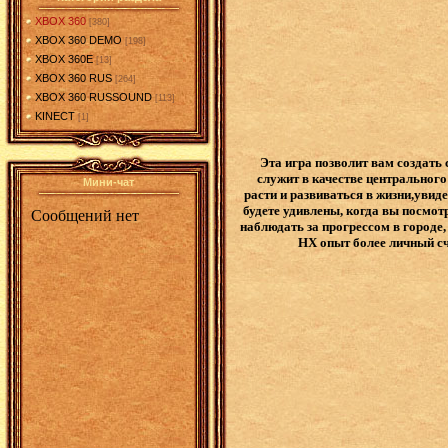
XBOX 360
[380]
XBOX 360 DEMO
[198]
XBOX 360E
[13]
XBOX 360 RUS
[264]
XBOX 360 RUSSOUND
[113]
KINECT
[1]
Эта игра позволит вам создать
служит в качестве центрального
Мини-чат
расти и развиваться в жизни,увид
будете удивлены, когда вы посмот
наблюдать за прогрессом в городе,
HX опыт более личный сче