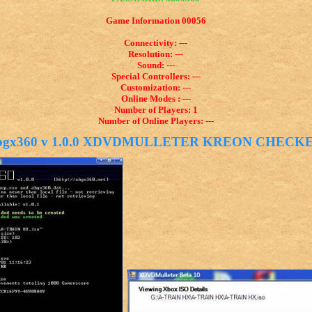
Game Information 00056
Connectivity: ---
Resolution: ---
Sound: ---
Special Controllers: ---
Customization: ---
Online Modes : ---
Number of Players: 1
Number of Online Players: ---
bgx360 v 1.0.0 XDVDMULLETER KREON CHECK