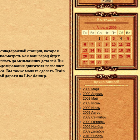
Календарь
«
Апрель 2009
»
Пн
Вт
Ср
Чт
Пт
Сб
Вс
1
2
3
4
5
6
7
8
9
10
11
12
13
14
15
16
17
18
19
лезнодорожной станции, которая
 посмотреть как ваш город будет
20
21
22
23
24
25
26
 вплоть до мельчайших деталей. Вы
27
28
29
30
моделирования двигателя позволяет
рса. Вы также можете сделать Train
ой дороги на Live баннер.
Архив записей
2009 Март
2009 Апрель
2009 Май
2009 Июнь
2009 Июль
2009 Август
2009 Сентябрь
2009 Октябрь
2009 Ноябрь
2009 Декабрь
2010 Январь