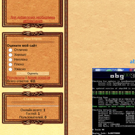
Для добавления необходима
авторизация
Наш опрос
Оцените мой сайт
Отлично
Хорошо
Неплохо
a
Плохо
Ужасно
Результаты
|
Архив опросов
Всего ответов:
611
Статистика
Онлайн всего:
1
Гостей:
1
Пользователей:
0