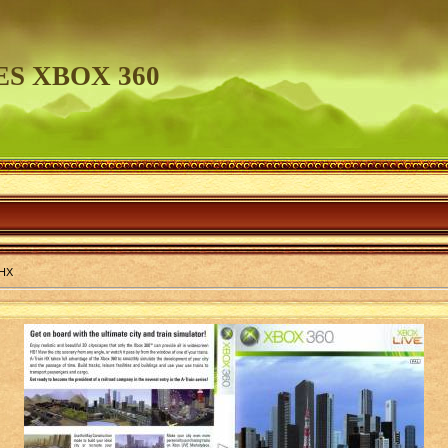
S XBOX 360
 HX