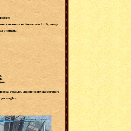
rscore:
ных активов на более чем 15 %, когда
гра очищена.
а.
.
.
.
в.
ов.
дов.
пресса открыть линию сверхскоростного
зда maglev.