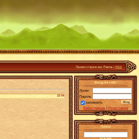
Приветствуем вас
Гость
|
RSS
Вход на сайт
Логин:
22:04
Пароль:
запомнить
Забыл пароль
|
Регистрация
Поиск