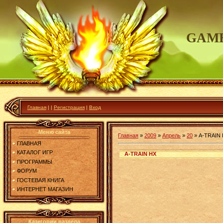
GAME
Главная
|
|
Регистрация
|
Вход
Меню сайта
Главная
»
2009
»
Апрель
»
20
»
A-TRAIN
ГЛАВНАЯ
КАТАЛОГ ИГР
A-TRAIN HX
ПРОГРАММЫ
ФОРУМ
ГОСТЕВАЯ КНИГА
ИНТЕРНЕТ МАГАЗИН
Категории раздела