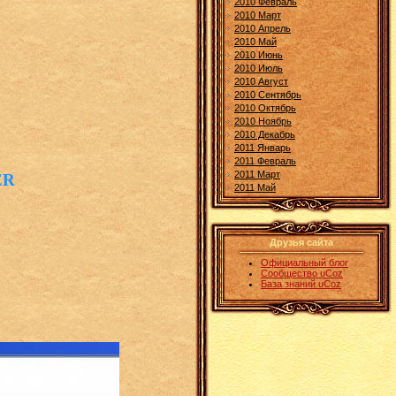
2010 Февраль
2010 Март
2010 Апрель
2010 Май
2010 Июнь
2010 Июль
2010 Август
2010 Сентябрь
2010 Октябрь
2010 Ноябрь
2010 Декабрь
2011 Январь
2011 Февраль
2011 Март
ER
2011 Май
Друзья сайта
Официальный блог
Сообщество uCoz
База знаний uCoz