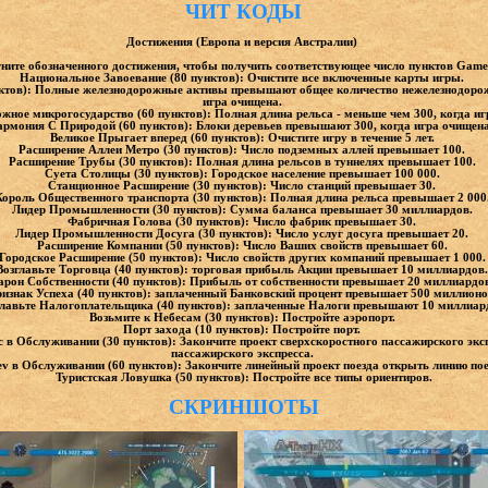
ЧИТ КОДЫ
Достижения (Европа и версия Австралии)
ните обозначенного достижения, чтобы получить соответствующее число пунктов Game
Национальное Завоевание (80 пунктов): Очистите все включенные карты игры.
ктов): Полные железнодорожные активы превышают общее количество нежелезнодорож
игра очищена.
жное микрогосударство (60 пунктов): Полная длина рельса - меньше чем 300, когда и
армония С Природой (60 пунктов): Блоки деревьев превышают 300, когда игра очищен
Великое Прыгает вперед (60 пунктов): Очистите игру в течение 5 лет.
Расширение Аллеи Метро (30 пунктов): Число подземных аллей превышает 100.
Расширение Трубы (30 пунктов): Полная длина рельсов в туннелях превышает 100.
Суета Столицы (30 пунктов): Городское население превышает 100 000.
Станционное Расширение (30 пунктов): Число станций превышает 30.
Король Общественного транспорта (30 пунктов): Полная длина рельса превышает 2 000
Лидер Промышленности (30 пунктов): Сумма баланса превышает 30 миллиардов.
Фабричная Голова (30 пунктов): Число фабрик превышает 30.
Лидер Промышленности Досуга (30 пунктов): Число услуг досуга превышает 20.
Расширение Компании (50 пунктов): Число Ваших свойств превышает 60.
Городское Расширение (50 пунктов): Число свойств других компаний превышает 1 000
Возглавьте Торговца (40 пунктов): торговая прибыль Акции превышает 10 миллиардов
арон Собственности (40 пунктов): Прибыль от собственности превышает 20 миллиардо
изнак Успеха (40 пунктов): заплаченный Банковский процент превышает 500 миллион
главьте Налогоплательщика (40 пунктов): заплаченные Налоги превышают 10 миллиар
Возьмите к Небесам (30 пунктов): Постройте аэропорт.
Порт захода (10 пунктов): Постройте порт.
 в Обслуживании (30 пунктов): Закончите проект сверхскоростного пассажирского экс
пассажирского экспресса.
v в Обслуживании (60 пунктов): Закончите линейный проект поезда открыть линию пое
Туристская Ловушка (50 пунктов): Постройте все типы ориентиров.
СКРИНШОТЫ