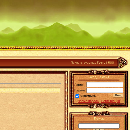
Приветствуем вас
Гость
|
RSS
Вход на сайт
Логин:
Пароль:
запомнить
Забыл пароль
|
Регистрация
Поиск