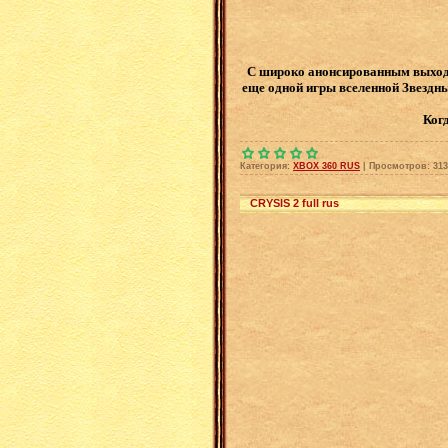
С широко анонсированным выходом
еще одной игры вселенной Звездны
Ког
Категория:
XBOX 360 RUS
|
Просмотров:
313
CRYSIS 2 full rus