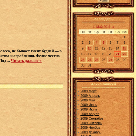
Календарь
«
Май 2011
»
Пн
Вт
Ср
Чт
Пт
Сб
Вс
1
2
3
4
5
6
7
8
9
10
11
12
13
14
15
елеса, не бывает тихих будней — в
16
17
18
19
20
21
22
ства и ограбления. Фелпс честно
23
24
25
26
27
28
29
 Под
...
Читать дальше »
30
31
Архив записей
2009 Март
2009 Апрель
2009 Май
2009 Июнь
2009 Июль
2009 Август
2009 Сентябрь
2009 Октябрь
2009 Ноябрь
2009 Декабрь