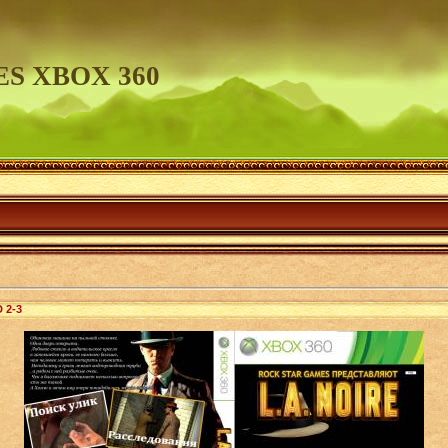
S XBOX 360
 2-3