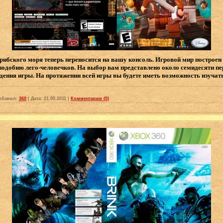
ибского моря теперь переносится на вашу консоль. Игровой мир построен 
подобию лего-человечков. На выбор вам представлено около семидесяти п
дения игры. На протяжении всей игры вы будете иметь возможность изучат
обавил:
360
|
Дата:
21.05.2011
|
Комментарии (0)