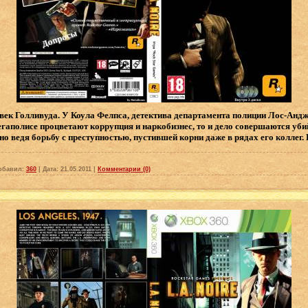
век Голливуда. У Коула Фелпса, детектива департамента полиции Лос-Андж
аполисе процветают коррупция и наркобизнес, то и дело совершаются убий
но ведя борьбу с преступностью, пустившей корни даже в рядах его коллег.
обавил:
360
|
Дата:
21.05.2011
|
Комментарии (0)