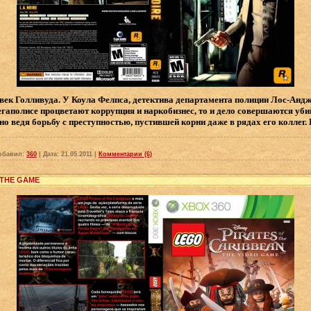
век Голливуда. У Коула Фелпса, детектива департамента полиции Лос-Андж
аполисе процветают коррупция и наркобизнес, то и дело совершаются убий
но ведя борьбу с преступностью, пустившей корни даже в рядах его коллег.
обавил:
360
|
Дата:
21.05.2011
|
Комментарии (6)
 THE GAME