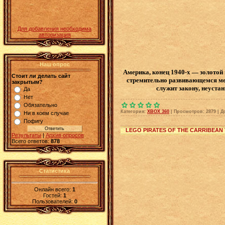
Для добавления необходима
авторизация
Наш опрос
Америка, конец 1940-х — золотой 
Стоит ли делать сайт
стремительно развивающемся мег
закрытым?
служит закону, неустан
Да
Нет
Обязательно
Категория:
XBOX 360
|
Просмотров:
2879
|
Д
Ни в коем случае
Пофигу
LEGO PIRATES OF THE CARRIBEAN
Результаты
|
Архив опросов
Всего ответов:
878
Статистика
Онлайн всего:
1
Гостей:
1
Пользователей:
0