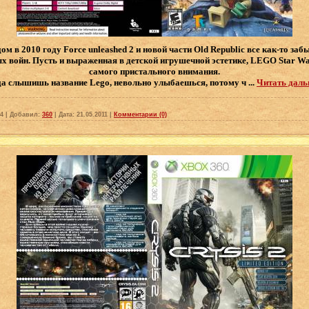
 в 2010 году Force unleashed 2 и новой части Old Republic все как-то заб
х войн. Пусть и выраженная в детской игрушечной эстетике, LEGO Star War
самого пристального внимания.
да слышишь название Lego, невольно улыбаешься, потому ч
...
Читать даль
4
|
Добавил:
360
|
Дата:
21.05.2011
|
Комментарии (0)