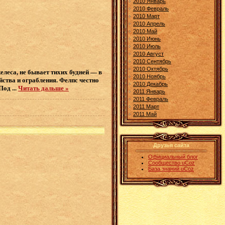
2010 Январь
2010 Февраль
2010 Март
2010 Апрель
2010 Май
2010 Июнь
2010 Июль
2010 Август
2010 Сентябрь
2010 Октябрь
елеса, не бывает тихих будней — в
2010 Ноябрь
ства и ограбления. Фелпс честно
2010 Декабрь
 Под
...
Читать дальше »
2011 Январь
2011 Февраль
2011 Март
2011 Май
Друзья сайта
Официальный блог
Сообщество uCoz
База знаний uCoz