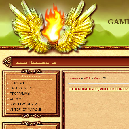
GAME
Главная
|
|
Регистрация
|
Вход
Меню сайта
Главная
»
2011
»
Май
»
21
ГЛАВНАЯ
КАТАЛОГ ИГР
L.A.NOIRE DVD 3, VIDEOFIX FOR DVD
ПРОГРАММЫ
ФОРУМ
ГОСТЕВАЯ КНИГА
ИНТЕРНЕТ МАГАЗИН
Категории раздела