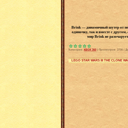
Brink — динамичный шутер от пе
одиночку, так и вместе с другом
мир Brink не разочаруе
Категория:
XBOX 360
|
Просмотров:
2730
|
Д
LEGO STAR WARS III THE CLONE WA