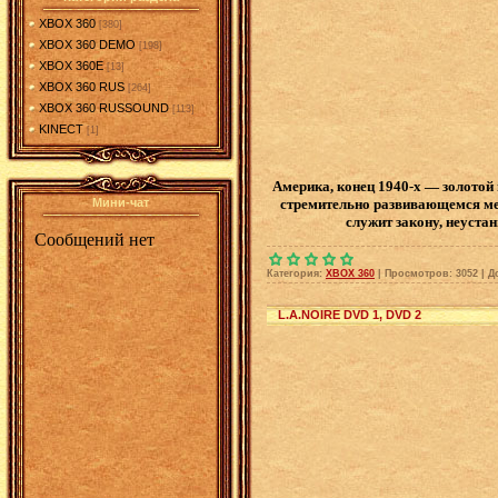
XBOX 360
[380]
XBOX 360 DEMO
[198]
XBOX 360E
[13]
XBOX 360 RUS
[264]
XBOX 360 RUSSOUND
[113]
KINECT
[1]
Америка, конец 1940-х — золотой 
стремительно развивающемся мег
Мини-чат
служит закону, неустан
Категория:
XBOX 360
|
Просмотров:
3052
|
Д
L.A.NOIRE DVD 1, DVD 2