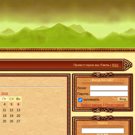
Приветствуем вас
Гость
|
RSS
Вход на сайт
Логин:
 2011
Пароль:
Пт
Сб
Вс
запомнить
4
5
6
Забыл пароль
|
Регистрация
11
12
13
18
19
20
25
26
27
Поиск