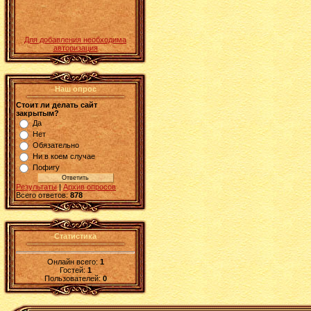
Для добавления необходима
авторизация
Наш опрос
Стоит ли делать сайт
закрытым?
Да
Нет
Обязательно
Ни в коем случае
Пофигу
Результаты
|
Архив опросов
Всего ответов:
878
Статистика
Онлайн всего:
1
Гостей:
1
Пользователей:
0