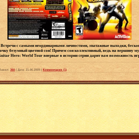
? Встречи с самыми неординарными личностями, эпатажные выходки, беско
точку безумный цветной сон! Причем сон коллективный, ведь на вершину 
uitar Hero: World Tour впервые в истории серии дарит вам возможность игр
бавил:
360
|
Дата:
21.06.2009
|
Комментарии (1)