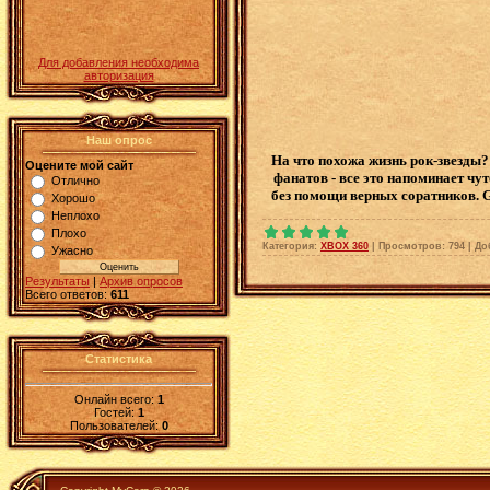
Для добавления необходима
авторизация
Наш опрос
На что похожа жизнь рок-звезды
Оцените мой сайт
фанатов - все это напоминает чу
Отлично
без помощи верных соратников. G
Хорошо
Неплохо
Плохо
Категория:
XBOX 360
|
Просмотров:
794
|
До
Ужасно
Результаты
|
Архив опросов
Всего ответов:
611
Статистика
Онлайн всего:
1
Гостей:
1
Пользователей:
0