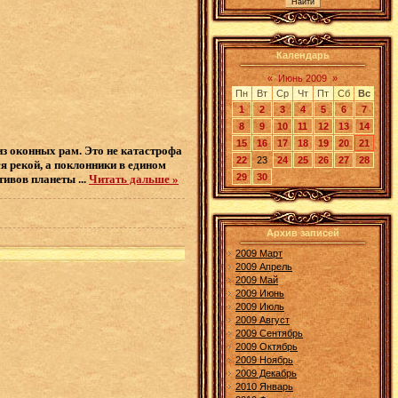
Календарь
«
Июнь 2009
»
Пн
Вт
Ср
Чт
Пт
Сб
Вс
1
2
3
4
5
6
7
8
9
10
11
12
13
14
15
16
17
18
19
20
21
з оконных рам. Это не катастрофа
22
23
24
25
26
27
28
ся рекой, а поклонники в едином
29
30
ктивов планеты
...
Читать дальше »
Архив записей
2009 Март
2009 Апрель
2009 Май
2009 Июнь
2009 Июль
2009 Август
2009 Сентябрь
2009 Октябрь
2009 Ноябрь
2009 Декабрь
2010 Январь