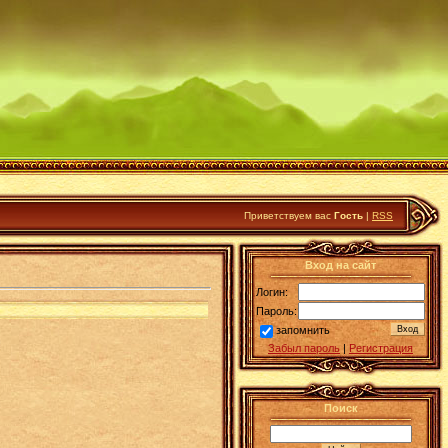
Приветствуем вас
Гость
|
RSS
Вход на сайт
Логин:
Пароль:
запомнить
Забыл пароль
|
Регистрация
Поиск