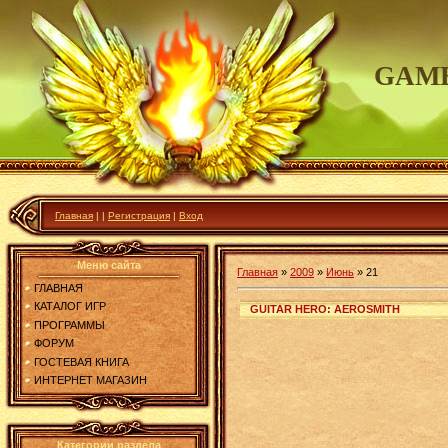
GAME
Главная
|
|
Регистрация
|
Вход
Меню сайта
Главная
»
2009
»
Июнь
»
21
ГЛАВНАЯ
КАТАЛОГ ИГР
GUITAR HERO: AEROSMITH
ПРОГРАММЫ
ФОРУМ
ГОСТЕВАЯ КНИГА
ИНТЕРНЕТ МАГАЗИН
Категории раздела