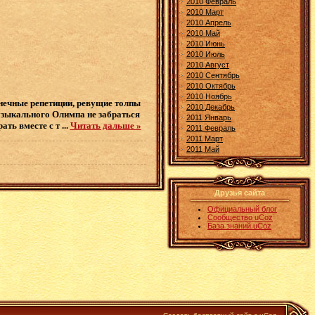
2010 Февраль
2010 Март
2010 Апрель
2010 Май
2010 Июнь
2010 Июль
2010 Август
2010 Сентябрь
2010 Октябрь
2010 Ноябрь
нечные репетиции, ревущие толпы
2010 Декабрь
музыкального Олимпа не забраться
2011 Январь
ать вместе с т
...
Читать дальше »
2011 Февраль
2011 Март
2011 Май
Друзья сайта
Официальный блог
Сообщество uCoz
База знаний uCoz