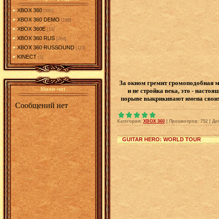
XBOX 360
[380]
XBOX 360 DEMO
[198]
XBOX 360E
[13]
XBOX 360 RUS
[264]
XBOX 360 RUSSOUND
[113]
KINECT
[1]
За окном гремит громоподобная м
Мини-чат
и не стройка века, это - насто
порыве выкрикивают имена своих
Категория:
XBOX 360
|
Просмотров:
752
|
До
GUITAR HERO: WORLD TOUR