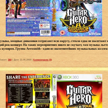
узыка, мощные динамики сотрясают всю округу, стекла едва не вылетают и
ящий рок-концерт. На таких мероприятиях никто не скучает, там музыка льет
 кумиров. Группа Aerosmith - один из знаменитейших музыкальных колле
бавил:
360
|
Дата:
21.06.2009
|
Комментарии (0)