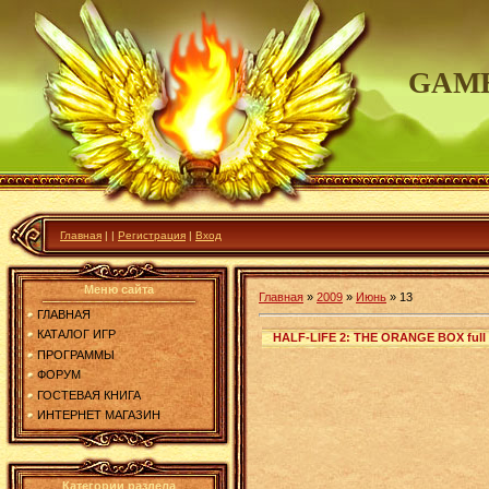
GAME
Главная
|
|
Регистрация
|
Вход
Меню сайта
Главная
»
2009
»
Июнь
»
13
ГЛАВНАЯ
КАТАЛОГ ИГР
HALF-LIFE 2: THE ORANGE BOX full 
ПРОГРАММЫ
ФОРУМ
ГОСТЕВАЯ КНИГА
ИНТЕРНЕТ МАГАЗИН
Категории раздела