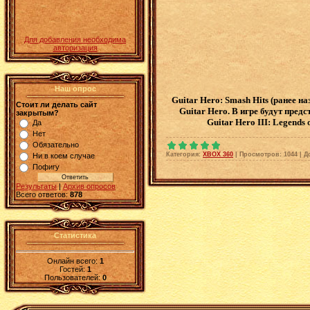
Для добавления необходима
авторизация
Наш опрос
Guitar Hero: Smash Hits (ранее н
Стоит ли делать сайт
Guitar Hero. В игре будут предс
закрытым?
Guitar Hero III: Legends
Да
Нет
Обязательно
Категория:
XBOX 360
|
Просмотров:
1044
|
Д
Ни в коем случае
Пофигу
Результаты
|
Архив опросов
Всего ответов:
878
Статистика
Онлайн всего:
1
Гостей:
1
Пользователей:
0