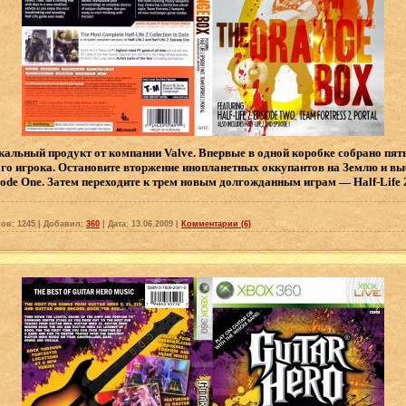
альный продукт от компании Valve. Впервые в одной коробке собрано пят
го игрока. Остановите вторжение инопланетных оккупантов на Землю и вы
Episode One. Затем переходите к трем новым долгожданным играм — Half-Life 
ов:
1245
|
Добавил:
360
|
Дата:
13.06.2009
|
Комментарии (6)