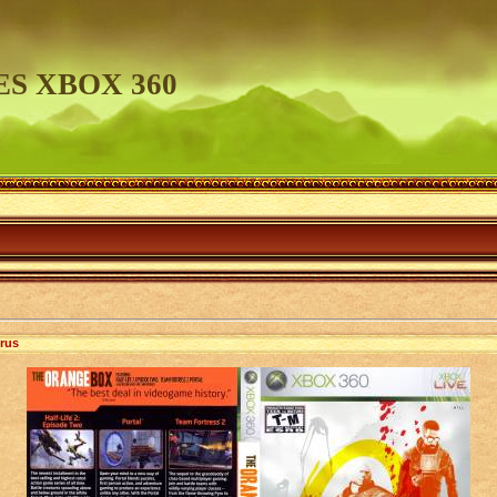
S XBOX 360
rus