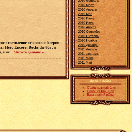
2010 Февраль
2010 Март
2010 Апрель
2010 Май
2010 Июнь
2010 Июль
2010 Август
2010 Сентябрь
2010 Октябрь
2010 Ноябрь
тое ответвление от основной серии
2010 Декабрь
r Hero Encore: Rocks the 80s , и
2011 Январь
ы, мик
...
Читать дальше »
2011 Февраль
2011 Март
2011 Май
Друзья сайта
Официальный блог
Сообщество uCoz
База знаний uCoz