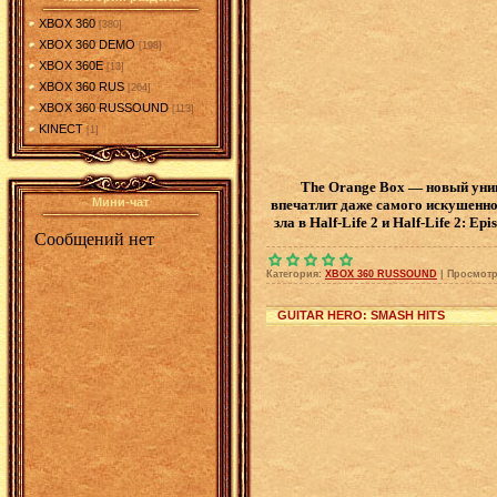
XBOX 360
[380]
XBOX 360 DEMO
[198]
XBOX 360E
[13]
XBOX 360 RUS
[264]
XBOX 360 RUSSOUND
[113]
KINECT
[1]
The Orange Box — новый уник
Мини-чат
впечатлит даже самого искушенно
зла в Half-Life 2 и Half-Life 2: 
Категория:
XBOX 360 RUSSOUND
|
Просмотр
GUITAR HERO: SMASH HITS