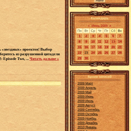
Календарь
«
Июнь 2009
»
Пн
Вт
Ср
Чт
Пт
Сб
Вс
1
2
3
4
5
6
7
8
9
10
11
12
13
14
15
16
17
18
19
20
21
ь «звездных» проектов! Выбор
22
23
24
25
26
27
28
беритесь из разрушенной цитадели
2: Episode Two,
...
Читать дальше »
29
30
Архив записей
2009 Март
2009 Апрель
2009 Май
2009 Июнь
2009 Июль
2009 Август
2009 Сентябрь
2009 Октябрь
2009 Ноябрь
2009 Декабрь
2010 Январь