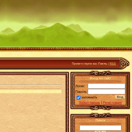
Приветствуем вас
Гость
|
RSS
Вход на сайт
Логин:
Пароль:
запомнить
Забыл пароль
|
Регистрация
Поиск