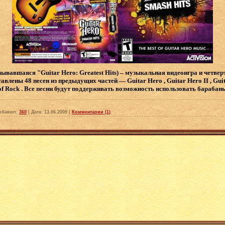
азывавшаяся "Guitar Hero: Greatest Hits) – музыкальная видеоигра и четвер
тавлены 48 песен из предыдущих частей — Guitar Hero , Guitar Hero II , Guita
 of Rock . Все песни будут поддерживать возможность использовать барабан
обавил:
360
|
Дата:
13.06.2009
|
Комментарии (1)