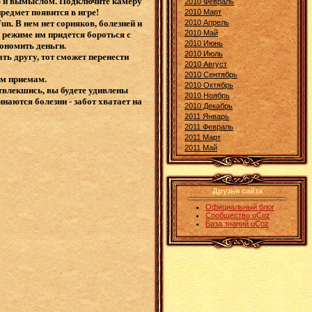
ью и вымыслом. Подключите камеру
2010 Февраль
предмет появится в игре!
2010 Март
2010 Апрель
n. В нем нет сорняков, болезней и
2010 Май
 режиме им придется бороться с
2010 Июнь
кономить деньги.
2010 Июль
ть другу, тот сможет перенести
2010 Август
2010 Сентябрь
ым приемам.
2010 Октябрь
твлекшись, вы будете удивлены
2010 Ноябрь
аются болезни - забот хватает на
2010 Декабрь
2011 Январь
2011 Февраль
2011 Март
2011 Май
Друзья сайта
Официальный блог
Сообщество uCoz
База знаний uCoz