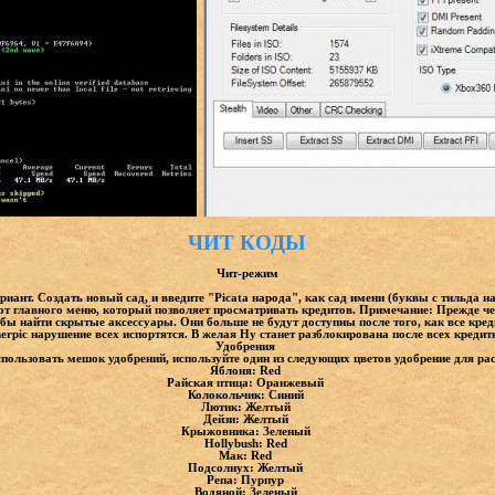
ЧИТ КОДЫ
Чит-режим
иант. Создать новый сад, и введите "Piсata народа", как сад имени (буквы с тильда н
 от главного меню, который позволяет просматривать кредитов. Примечание: Прежде че
обы найти скрытые аксессуары. Они больше не будут доступны после того, как все кре
rpic нарушение всех испортятся. В желая Ну станет разблокирована после всех креди
Удобрения
пользовать мешок удобрений, используйте один из следующих цветов удобрение для ра
Яблоня: Red
Райская птица: Оранжевый
Колокольчик: Синий
Лютик: Желтый
Дейзи: Желтый
Крыжовника: Зеленый
Hollybush: Red
Мак: Red
Подсолнух: Желтый
Репа: Пурпур
Водяной: Зеленый