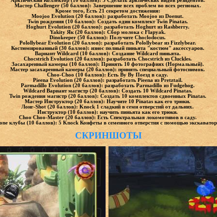
Арктический Коллектор (10 баллов): 3 Сделать арктических видов резидентов.
Мастер Challenger (50 баллов): Завершение всех проблем во всех регионах.
Кроме того, Есть 21 секретом достижения:
Moojoo Evolution (20 баллов): разработать Moojoo из Doenut.
Twin рождения (10 баллов): Создать один комплект Twin Pinatas.
Hoghurt Evolution (20 баллов): разработать Hoghurt из Rashberry.
Yakity Як (20 баллов): Сбор молока с Flapyak.
Dinokeeper (50 баллов): Получите Choclodocus.
Polollybear Evolution (20 баллов): разработать Polollybear из Fizzlybear.
Костюмированный (30 баллов): износ полный пиньята "костюм" аксессуаров.
Вариант Wildcard (10 баллов): Создание Wildcard пиньята.
Chocstrich Evolution (20 баллов): разработать Chocstrich из Cluckles.
Засахаренный камеры (10 баллов): Принять 10 фотографиях (Нормальный).
Мастер засахаренный камеры (20 баллов): принять специальный фотоснимок.
Choo-Choo (10 баллов): Есть Ву Ву Поезд в саду.
Pieena Evolution (20 баллов): разработать Pieena из Pretztail.
Parmadillo Evolution (20 баллов): разработать Parmadillo из Fudgehog.
Wildcard Вариант магистр (20 баллов): Создать 10 Wildcard Pinatas.
Twin рождения магистр (20 баллов): Создать 10 комплектов сдвоенных Pinatas.
Мастер Инструктор (20 баллов): Научите 10 Pinatas как его трюки.
Лонг-Shot (20 баллов): Knock 1 сладкий в семи отверстий от дальних.
Инструктор (10 баллов): научить пиньята как его трюки.
Choo Choo-Master (20 баллов): Есть Спектральная локомотивов в саду.
one клубы (10 баллов): 5 Knock Конфеты в семенного отверстия с помощью экскаватор
СКРИНШОТЫ