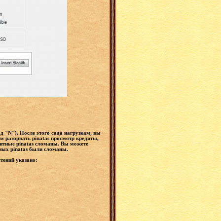
ад "N"). После этого сада нагрузкам, вы
м разорвать pinatas просмотр кредиты,
дитные pinatas сломаны. Вы можете
тных pinatas были сломаны.
стений указано: