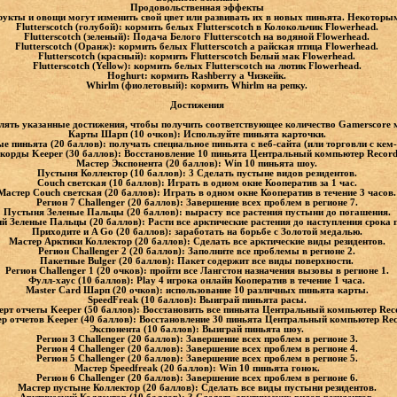
Продовольственная эффекты
укты и овощи могут изменить свой цвет или развивать их в новых пиньята. Некотор
Flutterscotch (голубой): кормить белых Flutterscotch в Колокольчик Flowerhead.
Flutterscotch (зеленый): Подача Белого Flutterscotch на водяной Flowerhead.
Flutterscotch (Оранж): кормить белых Flutterscotch а райская птица Flowerhead.
Flutterscotch (красный): кормить Flutterscotch Белый мак Flowerhead.
Flutterscotch (Yellow): кормить белых Flutterscotch на лютик Flowerhead.
Hoghurt: кормить Rashberry а Чизкейк.
Whirlm (фиолетовый): кормить Whirlm на репку.
Достижения
лять указанные достижения, чтобы получить соответствующее количество Gamerscore
Карты Шарп (10 очков): Используйте пиньята карточки.
е пиньята (20 баллов): получать специальное пиньята с веб-сайта (или торговли с кем-
корды Keeper (30 баллов): Восстановление 10 пиньята Центральный компьютер Record
Мастер Экспонента (20 баллов): Win 10 пиньята шоу.
Пустыня Коллектор (10 баллов): 3 Сделать пустыне видов резидентов.
Couch светская (10 баллов): Играть в одном окне Кооператив за 1 час.
Мастер Couch светская (20 баллов): Играть в одном окне Кооператив в течение 3 часов
Регион 7 Challenger (20 баллов): Завершение всех проблем в регионе 7.
Пустыня Зеленые Пальцы (20 баллов): вырасту все растения пустыни до погашения.
й Зеленые Пальцы (20 баллов): Расти все арктические растения до наступления срока
Приходите и A Go (20 баллов): заработать на борьбе с Золотой медалью.
Мастер Арктики Коллектор (20 баллов): Сделать все арктические виды резидентов.
Регион Challenger 2 (20 баллов): Заполните все проблемы в регионе 2.
Пакетные Bulger (20 баллов): Пакет содержит все виды поверхности.
Регион Challenger 1 (20 очков): пройти все Лангстон назначения вызовы в регионе 1.
Фулл-хаус (10 баллов): Play 4 игрока онлайн Кооператив в течение 1 часа.
Master Card Шарп (20 очков): использование 10 различных пиньята карты.
SpeedFreak (10 баллов): Выиграй пиньята расы.
ерт отчеты Keeper (50 баллов): Восстановить все пиньята Центральный компьютер Rec
р отчетов Keeper (40 баллов): Восстановление 30 пиньята Центральный компьютер Re
Экспонента (10 баллов): Выиграй пиньята шоу.
Регион 3 Challenger (20 баллов): Завершение всех проблем в регионе 3.
Регион 4 Challenger (20 баллов): Завершение всех проблем в регионе 4.
Регион 5 Challenger (20 баллов): Завершение всех проблем в регионе 5.
Мастер Speedfreak (20 баллов): Win 10 пиньята гонок.
Регион 6 Challenger (20 баллов): Завершение всех проблем в регионе 6.
Мастер пустыне Коллектор (20 баллов): Сделать все виды пустыни резидентов.