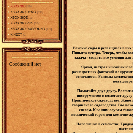
XBOX 360
[380]
XBOX 360 DEMO
[198]
XBOX 360E
[13]
XBOX 360 RUS
[264]
XBOX 360 RUSSOUND
[113]
KINECT
[1]
Райские сады и резвящиеся в них
Пиньята-центра. Теперь, чтобы в
Мини-чат
задача - создать все условия дл
Яркая, пестрая и необыкнове
разноцветных фантазий и окружит
отличаются. Режимы коллективн
новации ра
Помогайте друг другу. Воспиты
инструментов и помогает другу
Практическое садоводство. Животн
творческого садоводства. Вы може
снегом. К вашим слугам также
космический город или комично-жу
Пополнение в семействе. Тридца
настоящ