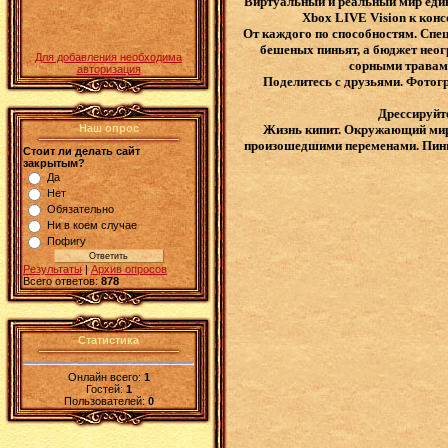
Виртуальный и реальный мир един
Xbox LIVE Vision к конс
От каждого по способностям. Спец
бешеных пиньят, а бюджет неог
Для добавления необходима
сорными травами
авторизация
Поделитесь с друзьями. Фотогр
Дрессируйт
Наш опрос
Жизнь кипит. Окружающий мир 
произошедшими переменами. Пиньят
Стоит ли делать сайт
закрытым?
Да
Нет
Обязательно
Ни в коем случае
Пофигу
Результаты
|
Архив опросов
Всего ответов:
878
Статистика
Онлайн всего:
1
Гостей:
1
Пользователей:
0