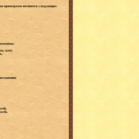
ыми примерами являются следующие:
 моменты:
то, кто).
s.
.
 погашения.
ords.
cords.