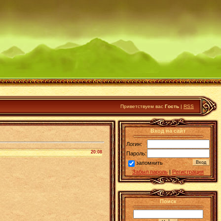
Приветствуем вас
Гость
|
RSS
Вход на сайт
Логин:
20:08
Пароль:
запомнить
Забыл пароль
|
Регистрация
Поиск