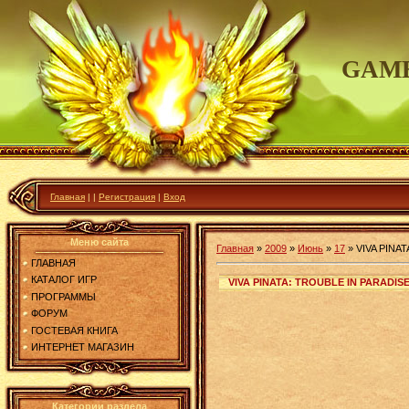
GAME
Главная
|
|
Регистрация
|
Вход
Меню сайта
Главная
»
2009
»
Июнь
»
17
»
VIVA PINA
ГЛАВНАЯ
КАТАЛОГ ИГР
VIVA PINATA: TROUBLE IN PARADIS
ПРОГРАММЫ
ФОРУМ
ГОСТЕВАЯ КНИГА
ИНТЕРНЕТ МАГАЗИН
Категории раздела