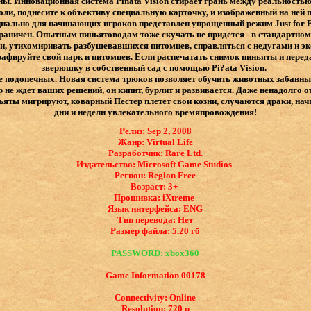
ы. Инновационная система Pinata Vision стирает грань между реальност
оли, поднесите к объективу специальную карточку, и изображенный на ней 
иально для начинающих игроков представлен упрощенный режим Just for Fu
раничен. Опытным пиньятоводам тоже скучать не придется - в стандартном
, утихомиривать разбушевавшихся питомцев, справляться с недугами и э
афируйте свой парк и питомцев. Если распечатать снимок пиньяты и переда
зверюшку в собственный сад с помощью Pi?ata Vision.
е подопечных. Новая система трюков позволяет обучить животных забавн
не ждет ваших решений, он кипит, бурлит и развивается. Даже ненадолго о
ы мигрируют, коварный Пестер плетет свои козни, случаются драки, начин
дни и недели увлекательного времяпровождения!
Релиз: Sep 2, 2008
Жанр: Virtual Life
Разработчик: Rare Ltd.
Издательство: Microsoft Game Studios
Регион: Region Free
Возраст: 3+
Прошивка: iXtreme
Язык интерфейса: ​ENG
Тип перевода: Нет
Размер файла: 5.20 гб
PASSWORD: xbox360
Game Information 00178
Connectivity: Online
Resolution: 720 p