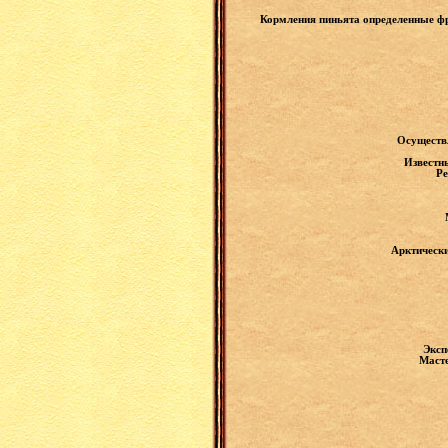
Кормления пиньята определенные фр
Осуществ
Известны
Ре
Арктически
Эксп
Масте