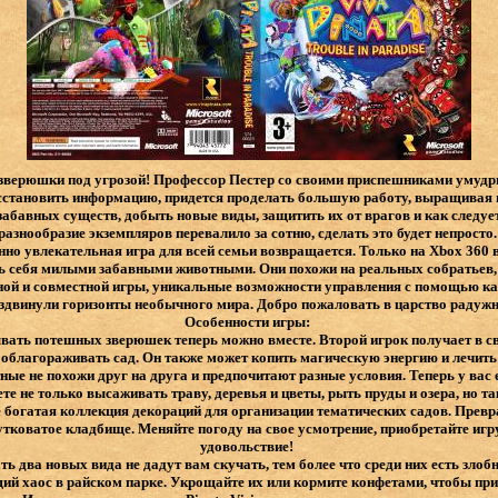
 зверюшки под угрозой! Профессор Пестер со своими приспешниками умудр
осстановить информацию, придется проделать большую работу, выращива
я забавных существ, добыть новые виды, защитить их от врагов и как следу
разнообразие экземпляров перевалило за сотню, сделать это будет непросто
нно увлекательная игра для всей семьи возвращается. Только на Xbox 360 
ь себя милыми забавными животными. Они похожи на реальных собратьев, н
ой и совместной игры, уникальные возможности управления с помощью ка
здвинули горизонты необычного мира. Добро пожаловать в царство радуж
Особенности игры:
вать потешных зверюшек теперь можно вместе. Второй игрок получает в с
 облагораживать сад. Он также может копить магическую энергию и лечит
ые не похожи друг на друга и предпочитают разные условия. Теперь у вас
те не только высаживать траву, деревья и цветы, рыть пруды и озера, но т
 богатая коллекция декораций для организации тематических садов. Превра
тковатое кладбище. Меняйте погоду на свое усмотрение, приобретайте игру
удовольствие!
ть два новых вида не дадут вам скучать, тем более что среди них есть зло
ий хаос в райском парке. Укрощайте их или кормите конфетами, чтобы пр