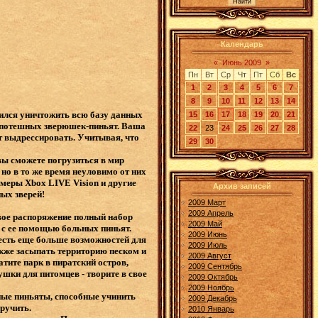
Календарь
«
Июнь 2009
»
Пн
Вт
Ср
Чт
Пт
Сб
Вс
1
2
3
4
5
6
7
8
9
10
11
12
13
14
ился уничтожить всю базу данных
15
16
17
18
19
20
21
я потешных зверюшек-пиньят. Ваша
22
23
24
25
26
27
28
ет выдрессировать. Учитывая, что
29
30
.
вы сможете погрузиться в мир
о в то же время неуловимо от них
меры Xbox LIVE Vision и другие
Архив записей
ных зверей!
2009 Март
2009 Апрель
вое распоряжение полный набор
2009 Май
ь с ее помощью больных пиньят.
2009 Июнь
 есть еще больше возможностей для
2009 Июль
акже засыпать территорию песком и
2009 Август
тите парк в пиратский остров,
2009 Сентябрь
шки для питомцев - творите в свое
2009 Октябрь
2009 Ноябрь
бные пиньяты, способные учинить
2009 Декабрь
иручить.
2010 Январь