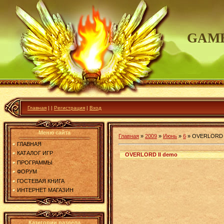
GAME
Главная
|
|
Регистрация
|
Вход
Меню сайта
Главная
»
2009
»
Июнь
»
6
»
OVERLORD I
ГЛАВНАЯ
КАТАЛОГ ИГР
OVERLORD II demo
ПРОГРАММЫ
ФОРУМ
ГОСТЕВАЯ КНИГА
ИНТЕРНЕТ МАГАЗИН
Категории раздела