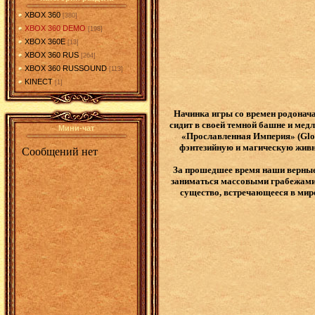
XBOX 360
[380]
XBOX 360 DEMO
[198]
XBOX 360E
[13]
XBOX 360 RUS
[264]
XBOX 360 RUSSOUND
[113]
KINECT
[1]
Начинка игры со времен родонача
сидит в своей темной башне и медл
Мини-чат
«Прославленная Империя» (Glor
фэнтезийную и магическую живно
За прошедшее время наши верные 
заниматься массовыми грабежами 
существо, встречающееся в мире 