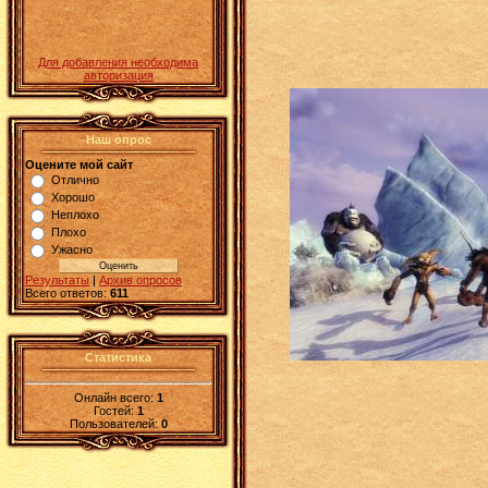
Для добавления необходима
авторизация
Наш опрос
Оцените мой сайт
Отлично
Хорошо
Неплохо
Плохо
Ужасно
Результаты
|
Архив опросов
Всего ответов:
611
Статистика
Онлайн всего:
1
Гостей:
1
Пользователей:
0