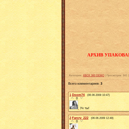
АРХИВ УПАКОВА
Категория
:
XBOX 360 DEMO
|
Просмотров
:
841
Всего комментариев
:
3
1
Doom74
(06.06.2009 10:47)
0
Ух ты!
2
Farcry_222
(06.06.2009 12:49)
0