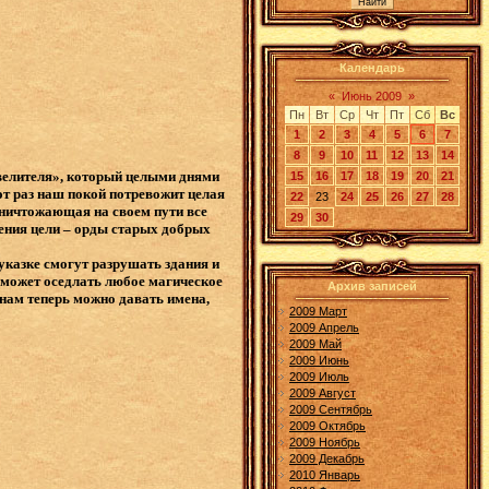
Календарь
«
Июнь 2009
»
Пн
Вт
Ср
Чт
Пт
Сб
Вс
1
2
3
4
5
6
7
8
9
10
11
12
13
14
велителя», который целыми днями
15
16
17
18
19
20
21
тот раз наш покой потревожит целая
22
23
24
25
26
27
28
уничтожающая на своем пути все
29
30
жения цели – орды старых добрых
указке смогут разрушать здания и
 может оседлать любое магическое
Архив записей
онам теперь можно давать имена,
2009 Март
2009 Апрель
2009 Май
2009 Июнь
2009 Июль
2009 Август
2009 Сентябрь
2009 Октябрь
2009 Ноябрь
2009 Декабрь
2010 Январь