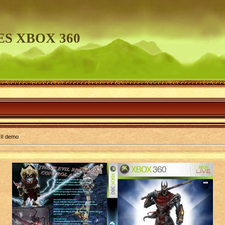
S XBOX 360
I demo