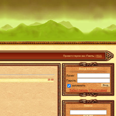
Приветствуем вас
Гость
|
RSS
Вход на сайт
Логин:
10:40
Пароль:
запомнить
Забыл пароль
|
Регистрация
Поиск