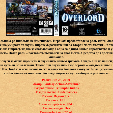
льника радикально не изменилась. Игрокам предоставлена роль злого «по
енно умирает от скуки. Впрочем, развлечений во второй части хватит – в э
ious Empire), жадно захватывающая одно за одним новые королевства и 
сть. Наша роль – поставить выскочек на свое место. Средства для дости
миньонов.
слуги заметно поумнели и обучились новым трюкам. Теперь они по нашей 
и чуть ли не налетами. Также они обучились езде верхом – каждый миньон
Overlord 2, и использовать его в качестве боевого скакуна. К слову, минь
чтобы как-то отличать особо выдающихся слуг из общей серой массы.
Релиз: Jun 23, 2009
Жанр: Fantasy Action Adventure
Разработчик: Triumph Studios
Издательство: Codemasters
Регион: Region Free
Возраст: 10+
Язык интерфейса: ​ENG
Тип перевода: Нет
Размер файла: 672 мб