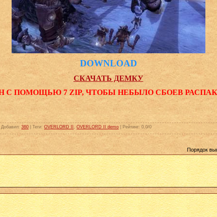
DOWNLOAD
СКАЧАТЬ ДЕМКУ
Н С ПОМОЩЬЮ 7 ZIP, ЧТОБЫ НЕБЫЛО СБОЕВ РАСПА
|
Добавил
:
360
|
Теги
:
OVERLORD II
,
OVERLORD II demo
|
Рейтинг
:
0.0
/
0
Порядок вы