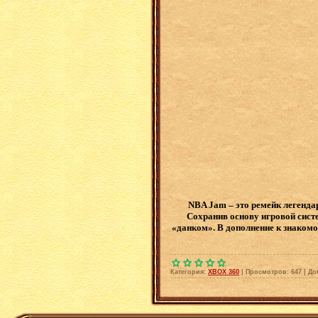
NBA Jam – это ремейк легенда
Сохранив основу игровой сис
«данком». В дополнение к знаком
Категория:
XBOX 360
|
Просмотров:
647
|
До