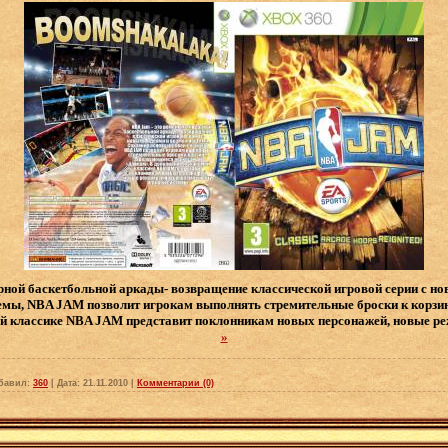
рной баскетбольной аркады- возвращение классической игровой серии с н
темы, NBA JAM позволит игрокам выполнять стремительные броски к корз
ой классике NBA JAM представит поклонникам новых персонажей, новые р
»
бавил:
360
|
Дата:
21.11.2010
|
Комментарии (0)