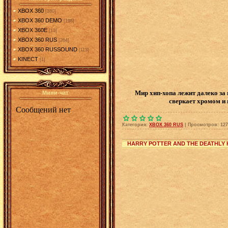
XBOX 360
[380]
XBOX 360 DEMO
[198]
XBOX 360E
[13]
XBOX 360 RUS
[264]
XBOX 360 RUSSOUND
[113]
KINECT
[1]
Мир хип-хопа лежит далеко за
Мини-чат
сверкает хромом и 
Категория:
XBOX 360 RUS
|
Просмотров:
127
HARRY POTTER AND THE DEATHLY 