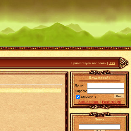
Приветствуем вас
Гость
|
RSS
Вход на сайт
Логин:
Пароль:
запомнить
Забыл пароль
|
Регистрация
Поиск