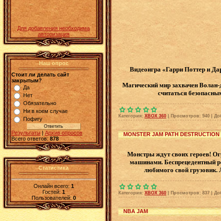
Для добавления необходима
авторизация
Наш опрос
Видеоигра «Гарри Поттер и Да
Стоит ли делать сайт
закрытым?
Магический мир захвачен Волан-
Да
считаться безопасным
Нет
Обязательно
Ни в коем случае
Категория:
XBOX 360
|
Просмотров:
940
|
До
Пофигу
Результаты
|
Архив опросов
MONSTER JAM PATH DESTRUCTION
Всего ответов:
878
Монстры ждут своих героев! Ог
машинами. Беспрецедентный ре
Статистика
любимого свой грузовик. 
Онлайн всего:
1
Гостей:
1
Категория:
XBOX 360
|
Просмотров:
837
|
До
Пользователей:
0
NBA JAM