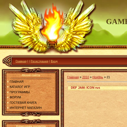
GAME
Главная
|
|
Регистрация
|
Вход
Меню сайта
Главная
»
2010
»
Ноябрь
»
21
ГЛАВНАЯ
КАТАЛОГ ИГР
DEF JAM: ICON rus
ПРОГРАММЫ
ФОРУМ
ГОСТЕВАЯ КНИГА
ИНТЕРНЕТ МАГАЗИН
Категории раздела