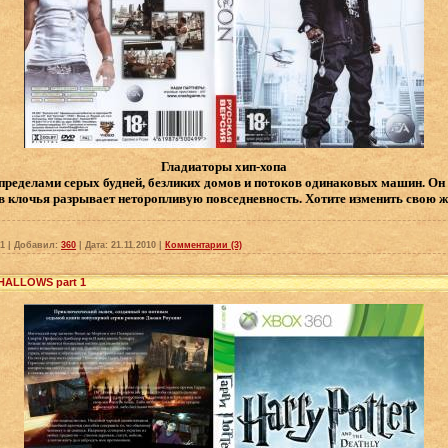
Гладиаторы хип-хопа
 пределами серых будней, безликих домов и потоков одинаковых машин. Он 
в клочья разрывает неторопливую повседневность. Хотите изменить свою 
1
|
Добавил:
360
|
Дата:
21.11.2010
|
Комментарии (3)
HALLOWS part 1