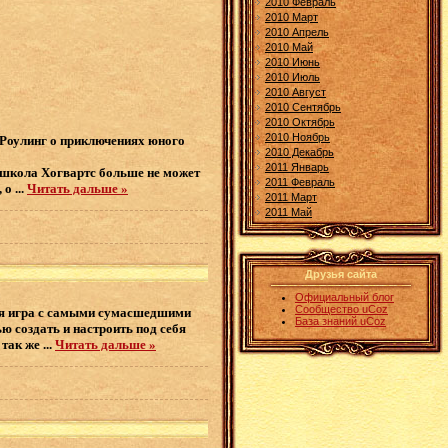
2010 Февраль
2010 Март
2010 Апрель
2010 Май
2010 Июнь
2010 Июль
2010 Август
2010 Сентябрь
2010 Октябрь
2010 Ноябрь
 Роулинг о приключениях юного
2010 Декабрь
2011 Январь
 школа Хогвартс больше не может
2011 Февраль
, о
...
Читать дальше »
2011 Март
2011 Май
Друзья сайта
Официальный блог
Сообщество uCoz
вая игра с самыми сумасшедшими
База знаний uCoz
 создать и настроить под себя
 так же
...
Читать дальше »