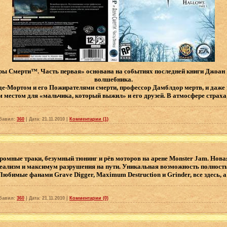
ры Смерти™. Часть первая» основана на событиях последней книги Джоан
волшебника.
де-Мортом и его Пожирателями смерти, профессор Дамблдор мертв, и даже
 местом для «мальчика, который выжил» и его друзей. В атмосфере страха
бавил:
360
|
Дата:
21.11.2010
|
Комментарии (1)
ромные траки, безумный тюнинг и рёв моторов на арене Monster Jam. Но
ализм и максимум разрушения на пути. Уникальная возможность полностью
Любимые фанами Grave Digger, Maximum Destruction и Grinder, все здесь, а
бавил:
360
|
Дата:
21.11.2010
|
Комментарии (0)