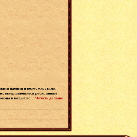
овыми идеями и возможностями.
ине, завершающиеся роскошным
ежимы и новые во
...
Читать дальше