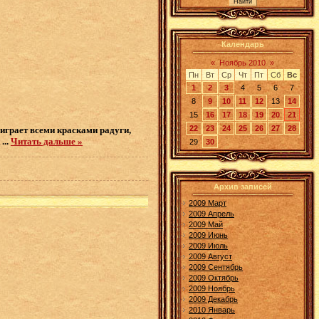
Календарь
«
Ноябрь 2010
»
Пн
Вт
Ср
Чт
Пт
Сб
Вс
1
2
3
4
5
6
7
8
9
10
11
12
13
14
15
16
17
18
19
20
21
22
23
24
25
26
27
28
играет всеми красками радуги,
ж
...
Читать дальше »
29
30
Архив записей
2009 Март
2009 Апрель
2009 Май
2009 Июнь
2009 Июль
2009 Август
2009 Сентябрь
2009 Октябрь
2009 Ноябрь
2009 Декабрь
2010 Январь