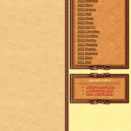
2010 Февраль
2010 Март
2010 Апрель
2010 Май
2010 Июнь
2010 Июль
2010 Август
2010 Сентябрь
2010 Октябрь
2010 Ноябрь
2010 Декабрь
2011 Январь
2011 Февраль
2011 Март
2011 Май
Друзья сайта
Официальный блог
Сообщество uCoz
База знаний uCoz