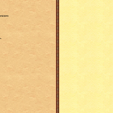
rscore:
ь.