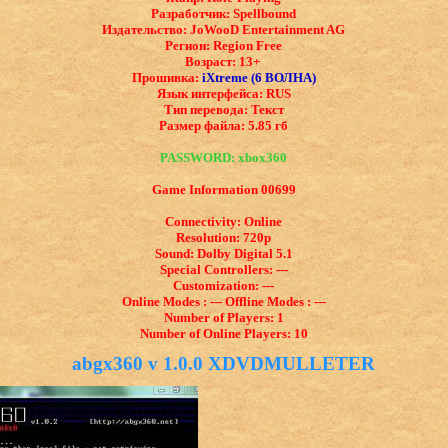
Разработчик: Spellbound
Издательство: JoWooD Entertainment AG
Регион: Region Free
Возраст: 13+
Прошивка:
iXtreme (6 ВОЛНА)
Язык интерфейса: ​RUS
Тип перевода: Текст
Размер файла: 5.85 гб
PASSWORD: xbox360
Game Information 00699
Connectivity: Online
Resolution: 720p
Sound: Dolby Digital 5.1
Special Controllers: ---
Customization: ---
Online Modes : --- Offline Modes : ---
Number of Players: 1
Number of Online Players: 10
abgx360 v 1.0.0 XDVDMULLETER