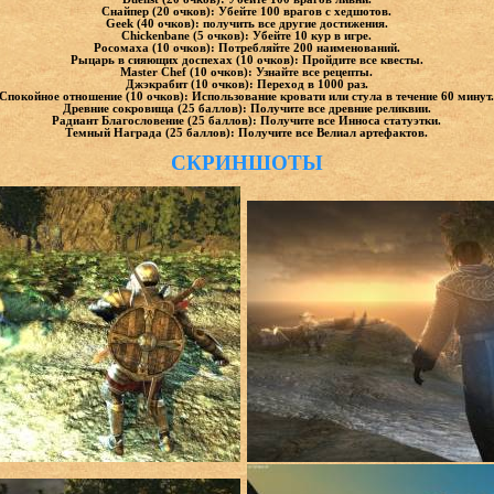
Снайпер (20 очков): Убейте 100 врагов с хедшотов.
Geek (40 очков): получить все другие достижения.
Chickenbane (5 очков): Убейте 10 кур в игре.
Росомаха (10 очков): Потребляйте 200 наименований.
Рыцарь в сияющих доспехах (10 очков): Пройдите все квесты.
Master Chef (10 очков): Узнайте все рецепты.
Джэкрабит (10 очков): Переход в 1000 раз.
Спокойное отношение (10 очков): Использование кровати или стула в течение 60 минут.
Древние сокровища (25 баллов): Получите все древние реликвии.
Радиант Благословение (25 баллов): Получите все Инноса статуэтки.
Темный Награда (25 баллов): Получите все Велиал артефактов.
СКРИНШОТЫ