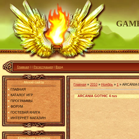
GAME
Главная
|
|
Регистрация
|
Вход
Меню сайта
Главная
»
2010
»
Ноябрь
»
1
»
ARCANIA 
ГЛАВНАЯ
КАТАЛОГ ИГР
ARCANIA GOTHIC 4 rus
ПРОГРАММЫ
ФОРУМ
ГОСТЕВАЯ КНИГА
ИНТЕРНЕТ МАГАЗИН
Категории раздела