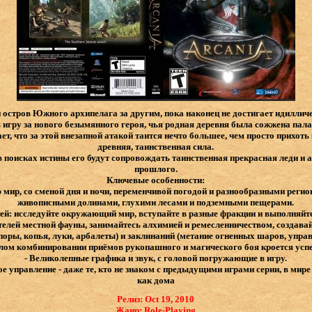
 остров Южного архипелага за другим, пока наконец не достигает идиллич
в игру за нового безымянного героя, чья родная деревня была сожжена па
т, что за этой внезапной атакой таится нечто большее, чем просто прихоть
древняя, таинственная сила.
 в поисках истины его будут сопровождать таинственная прекрасная леди и 
прошлого.
Ключевые особенности:
мир, со сменой дня и ночи, переменчивой погодой и разнообразными регио
живописными долинами, глухими лесами и подземными пещерами.
й: исследуйте окружающий мир, вступайте в разные фракции и выполняйте
елей местной фауны, занимайтесь алхимией и ремесленничеством, создава
оры, копья, луки, арбалеты) и заклинаний (метание огненных шаров, управ
мелом комбинировании приёмов рукопашного и магического боя кроется успе
- Великолепные графика и звук, с головой погружающие в игру.
е управление - даже те, кто не знаком с предыдущими играми серии, в мире
как дома
Релиз: Oct 19, 2010
Жанр: Role-Playing