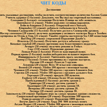
ЧИТ КОДЫ
Достижения
ять указанные достижения, чтобы получить соответствующее количество баллов Game
Учитель ударные (5 баллов): Докажите, что Вы пыл на секретный наставника.
Семьянин (5 баллов): соглашение Получить Плюща на тебе жениться.
Queenslayer (5 очков): Убейте королеву суглинки паразитов.
Бэйн из бандитов (5 баллов): Открытый мост Stewark.
Kingmaker (15 очков): добиться стабильности в Stewark.
Чемпион Силверлейк (15 баллов): Получите доступ к Силверлейк архивов.
Мастер элементов (20 очков): получить аудиенцию у великого магистра Вода в Tooshoo.
ортировка по Огонь и Тень (25 очков): Узнайте секреты настоятели Sea Cliff монастыр
Bad Dog (30 очков): сторожевой Поражение Джабо's.
Искатель (35 баллов): Получите доступ к забытому храму.
Кованые судьбой (40 очков): претензии сила божественного подделать.
Avenger (50 очков): получить реванш за Feshyr.
Спас (150 очков): Поражение древнее зло.
Ловкая Руки (5 баллов): Ремесло ваш первый пункт.
Первая кровь (5 баллов): выйти победителем из вашего первого боя.
Инициировать (5 баллов): Уничтожить врага заклинания.
Хантер (5 баллов): Готово противника из с хорошо выстрела.
Оружие (20 очков): Ремесло 5 оружия.
Алхимик (20 очков): Brew 50 зелья или эликсиры.
Боевой (20 очков): Убейте 100 врагов с помощью магии.
Чемпион (20 очков): Убейте 100 врагов с оружием ближнего боя.
Стрелок (20 очков): Убейте 100 врагов с оружием дальнего боя.
Торговые (20 очков): продать 200 пунктов.
Explorer (20 очков): Обложка более 50 км пешком.
Пробужденный (5 баллов): достичь уровня 2.
Гринхорн (10 очков): достичь уровня 5.
Авантюрист (20 очков): достичь уровня 10.
Ветераны (40 очков): достичь уровня 20.
Легенда (20 очков): достичь уровня 30.
Завоеватель (50 очков): Пройдите игру на самых трудных уровня сложности.
Смертельный противник (20 очков): Поражение 500 врагов.
Один из армии (25 очков): Поражение 1000 врагов.
Богаче Диего (20 очков): Хорд 200 `000 золотых монет.
Arcane Reaper (20 очков): Убейте 300 врагов с помощью магии.
Duelist (20 очков): Убейте 100 врагов ливни.