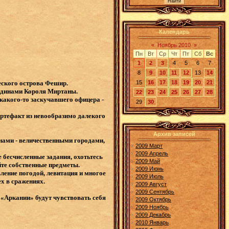
Календарь
«
Ноябрь 2010
»
Пн
Вт
Ср
Чт
Пт
Сб
Вс
1
2
3
4
5
6
7
8
9
10
11
12
13
14
15
16
17
18
19
20
21
еского острова Фешир.
ладинами Короля Миртаны.
22
23
24
25
26
27
28
 какого-то заскучавшего офицера -
29
30
артефакт из невообразимо далекого
Архив записей
нами - величественными городами,
2009 Март
2009 Апрель
 бесчисленные задания, охотьтесь
2009 Май
йте собственные предметы.
2009 Июнь
ление погодой, левитация и многое
2009 Июль
х в сражениях.
2009 Август
2009 Сентябрь
 «Аркании» будут чувствовать себя
2009 Октябрь
2009 Ноябрь
2009 Декабрь
2010 Январь