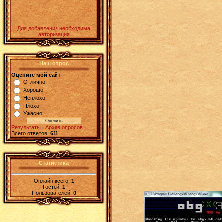
Для добавления необходима
авторизация
Наш опрос
Оцените мой сайт
Отлично
Хорошо
Неплохо
Плохо
Ужасно
Результаты
|
Архив опросов
Всего ответов:
611
Статистика
Онлайн всего:
1
Гостей:
1
Пользователей:
0