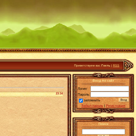
Приветствуем вас
Гость
|
RSS
Вход на сайт
Логин:
23:34
Пароль:
запомнить
Забыл пароль
|
Регистрация
Поиск