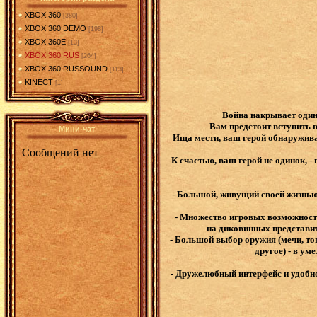
XBOX 360
[380]
XBOX 360 DEMO
[198]
XBOX 360E
[13]
XBOX 360 RUS
[264]
XBOX 360 RUSSOUND
[113]
KINECT
[1]
Война накрывает один
Вам предстоит вступить 
Мини-чат
Ища мести, ваш герой обнаруживае
К счастью, ваш герой не одинок, -
- Большой, живущий своей жизнью 
- Множество игровых возможносте
на диковинных представит
- Большой выбор оружия (мечи, топ
другое) - в у
- Дружелюбный интерфейс и удобно