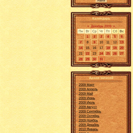
Календарь
«
Декабрь 2009
»
Пн
Вт
Ср
Чт
Пт
Сб
Вс
1
2
3
4
5
6
7
8
9
10
11
12
13
14
15
16
17
18
19
20
21
22
23
24
25
26
27
28
29
30
31
Архив записей
2009 Март
2009 Апрель
2009 Май
2009 Июнь
2009 Июль
2009 Август
2009 Сентябрь
2009 Октябрь
2009 Ноябрь
2009 Декабрь
2010 Январь