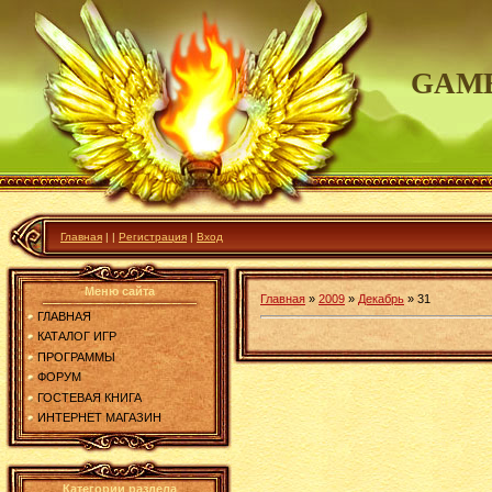
GAME
Главная
|
|
Регистрация
|
Вход
Меню сайта
Главная
»
2009
»
Декабрь
»
31
ГЛАВНАЯ
КАТАЛОГ ИГР
ПРОГРАММЫ
ФОРУМ
ГОСТЕВАЯ КНИГА
ИНТЕРНЕТ МАГАЗИН
Категории раздела