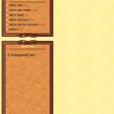
XBOX 360
[380]
XBOX 360 DEMO
[198]
XBOX 360E
[13]
XBOX 360 RUS
[264]
XBOX 360 RUSSOUND
[113]
KINECT
[1]
Мини-чат