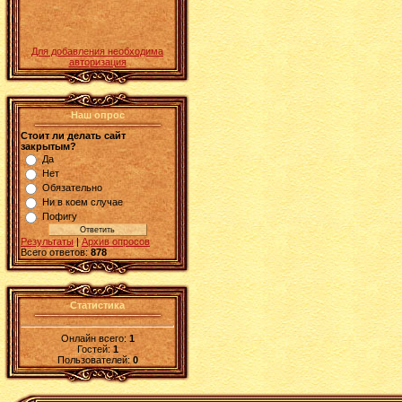
Для добавления необходима
авторизация
Наш опрос
Стоит ли делать сайт
закрытым?
Да
Нет
Обязательно
Ни в коем случае
Пофигу
Результаты
|
Архив опросов
Всего ответов:
878
Статистика
Онлайн всего:
1
Гостей:
1
Пользователей:
0