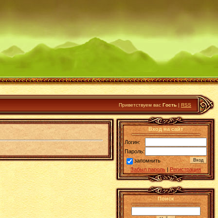
Приветствуем вас
Гость
|
RSS
Вход на сайт
Логин:
Пароль:
запомнить
Забыл пароль
|
Регистрация
Поиск