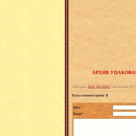
АРХИВ УПАКОВА
Категория
:
XBOX 360 DEMO
|
Просмотров
:
947
Всего комментариев
:
0
Имя *:
Email *: