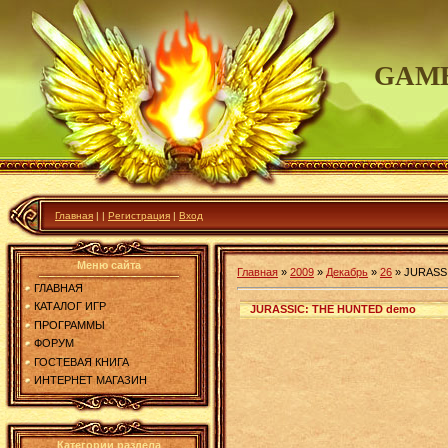
GAME
Главная
|
|
Регистрация
|
Вход
Меню сайта
Главная
»
2009
»
Декабрь
»
26
»
JURASS
ГЛАВНАЯ
КАТАЛОГ ИГР
JURASSIC: THE HUNTED demo
ПРОГРАММЫ
ФОРУМ
ГОСТЕВАЯ КНИГА
ИНТЕРНЕТ МАГАЗИН
Категории раздела