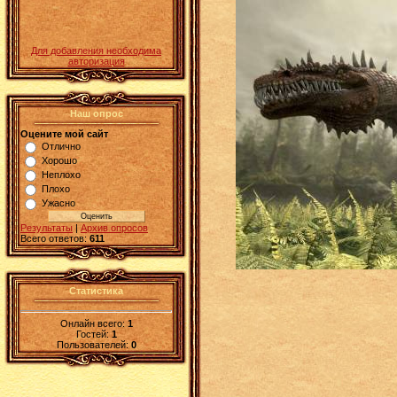
Для добавления необходима
авторизация
Наш опрос
Оцените мой сайт
Отлично
Хорошо
Неплохо
Плохо
Ужасно
Результаты
|
Архив опросов
Всего ответов:
611
Статистика
Онлайн всего:
1
Гостей:
1
Пользователей:
0