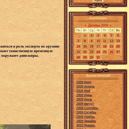
Календарь
«
Декабрь 2009
»
Пн
Вт
Ср
Чт
Пт
Сб
Вс
1
2
3
4
5
6
7
8
9
10
11
12
13
 вжиться в роль эксперта по оружию
14
15
16
17
18
19
20
зучают таинственную временную
21
22
23
24
25
26
27
х окружают динозавры.
28
29
30
31
Архив записей
2009 Март
2009 Апрель
2009 Май
2009 Июнь
2009 Июль
2009 Август
2009 Сентябрь
2009 Октябрь
2009 Ноябрь
2009 Декабрь
2010 Январь