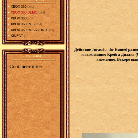
XBOX 360
[380]
XBOX 360 DEMO
[198]
XBOX 360E
[13]
XBOX 360 RUS
[264]
XBOX 360 RUSSOUND
[113]
KINECT
[1]
Действие Jurassic: the Hunted раз
и выживанию Крейга Дилана (C
Мини-чат
аномалию. Вскоре выяс