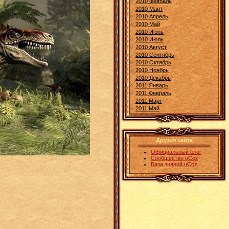
2010 Февраль
2010 Март
2010 Апрель
2010 Май
2010 Июнь
2010 Июль
2010 Август
2010 Сентябрь
2010 Октябрь
2010 Ноябрь
2010 Декабрь
2011 Январь
2011 Февраль
2011 Март
2011 Май
Друзья сайта
Официальный блог
Сообщество uCoz
База знаний uCoz