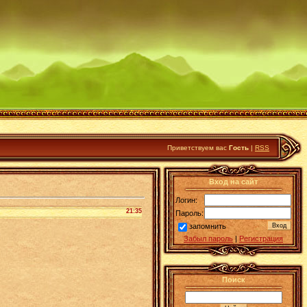
Приветствуем вас
Гость
|
RSS
Вход на сайт
Логин:
21:35
Пароль:
запомнить
Забыл пароль
|
Регистрация
Поиск