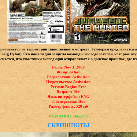
ворачивается на территории таинственного острова. Геймерам предлагается
raig Dylan). Его наняли для защиты команды исследователей, которые и
няется, что участники экспедиции отправляются в далёкое прошлое, где и
Релиз: Nov 3, 2009
Жанр: Action
Разработчик: Activision
Издательство: Activision
Регион: Region Free
Возраст: 10+
Язык интерфейса: ​ENG
Тип перевода: Нет
Размер файла: 520 мб
PASSWORD: xbox360
СКРИНШОТЫ