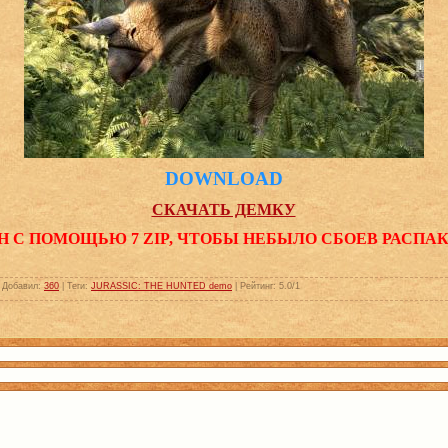
DOWNLOAD
СКАЧАТЬ ДЕМКУ
Н С ПОМОЩЬЮ 7 ZIP, ЧТОБЫ НЕБЫЛО СБОЕВ РАСПА
|
Добавил
:
360
|
Теги
:
JURASSIC: THE HUNTED demo
|
Рейтинг
:
5.0
/
1