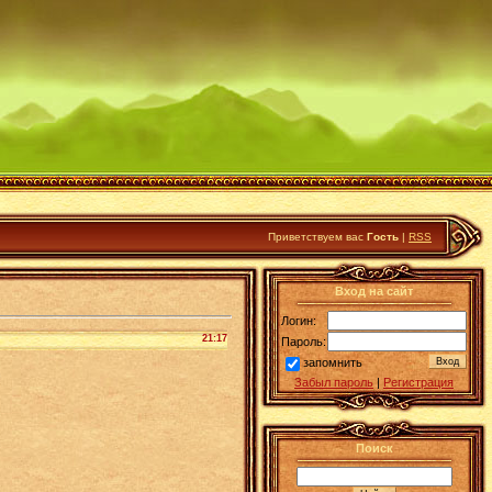
Приветствуем вас
Гость
|
RSS
Вход на сайт
Логин:
21:17
Пароль:
запомнить
Забыл пароль
|
Регистрация
Поиск