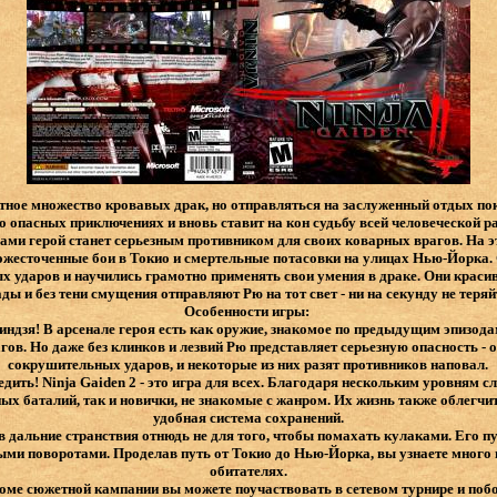
ое множество кровавых драк, но отправляться на заслуженный отдых пока
о опасных приключениях и вновь ставит на кон судьбу всей человеческой 
ми герой станет серьезным противником для своих коварных врагов. На эт
ожесточенные бои в Токио и смертельные потасовки на улицах Нью-Йорка. 
ых ударов и научились грамотно применять свои умения в драке. Они краси
ы и без тени смущения отправляют Рю на тот свет - ни на секунду не теря
Особенности игры:
ндзя! В арсенале героя есть как оружие, знакомое по предыдущим эпизода
ов. Но даже без клинков и лезвий Рю представляет серьезную опасность -
сокрушительных ударов, и некоторые из них разят противников наповал.
едить! Ninja Gaiden 2 - это игра для всех. Благодаря нескольким уровням 
ых баталий, так и новички, не знакомые с жанром. Их жизнь также облегчи
удобная система сохранений.
в дальние странствия отнюдь не для того, чтобы помахать кулаками. Его 
ми поворотами. Проделав путь от Токио до Нью-Йорка, вы узнаете много
обитателях.
роме сюжетной кампании вы можете поучаствовать в сетевом турнире и побо