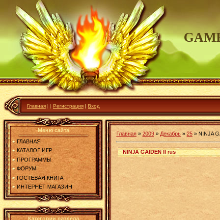
GAME
Главная
|
|
Регистрация
|
Вход
Меню сайта
Главная
»
2009
»
Декабрь
»
25
»
NINJA GA
ГЛАВНАЯ
КАТАЛОГ ИГР
NINJA GAIDEN II rus
ПРОГРАММЫ
ФОРУМ
ГОСТЕВАЯ КНИГА
ИНТЕРНЕТ МАГАЗИН
Категории раздела