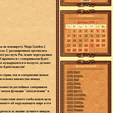
Календарь
«
Декабрь 2009
»
Пн
Вт
Ср
Чт
Пт
Сб
Вс
1
2
3
4
5
6
7
8
9
10
11
12
13
14
15
16
17
18
19
20
21
22
23
24
25
26
27
 не планирует. Ninja Gaiden 2
расы. С расширенным арсеналом
28
29
30
31
от раз путь Рю лежит через разные
Справиться с соперниками будет
во кувыркаются в воздухе, делают
Архив записей
йте бдительности!
2009 Март
м серии, так и совершенно новые
2009 Апрель
 он освоил множество новых
2009 Май
2009 Июнь
сложности достойных соперников
2009 Июль
т новая функция "автолечения" и
2009 Август
2009 Сентябрь
2009 Октябрь
путешествие имеет глобальную цель
2009 Ноябрь
 нового об окружающем мире и его
2009 Декабрь
2010 Январь
роться за звание лучшего ниндзя.