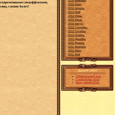
2010 Февраль
ет современными спецэффектами,
2010 Март
зны, словно балет!
2010 Апрель
2010 Май
2010 Июнь
2010 Июль
2010 Август
2010 Сентябрь
2010 Октябрь
2010 Ноябрь
2010 Декабрь
2011 Январь
2011 Февраль
2011 Март
2011 Май
Друзья сайта
Официальный блог
Сообщество uCoz
База знаний uCoz