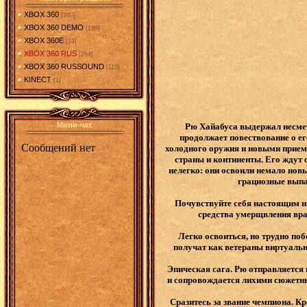
XBOX 360
[380]
XBOX 360 DEMO
[198]
XBOX 360E
[13]
XBOX 360 RUS
[264]
XBOX 360 RUSSOUND
[113]
KINECT
[1]
Мини-чат
Рю Хайабуса выдержал несметн
продолжает повествование о ег
холодного оружия и новыми приема
страны и континенты. Его ждут 
нелегко: они освоили немало нов
грациозные выпад
Почувствуйте себя настоящим ни
средства умерщвления враг
Легко освоиться, но трудно поб
получат как ветераны виртуальн
Эпическая сага. Рю отправляется 
и сопровождается лихими сюжетны
Сразитесь за звание чемпиона. К