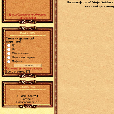
На пике формы! Ninja Gaiden 2
высокой детализац
Для добавления необходима
авторизация
Наш опрос
Стоит ли делать сайт
закрытым?
Да
Нет
Обязательно
Ни в коем случае
Пофигу
Результаты
|
Архив опросов
Всего ответов:
878
Статистика
Онлайн всего:
1
Гостей:
1
Пользователей:
0