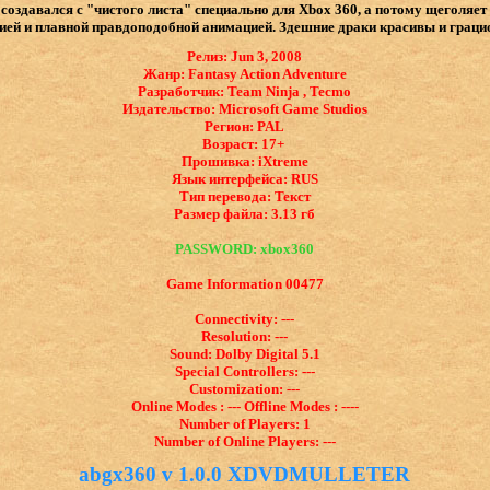
 создавался с "чистого листа" специально для Xbox 360, а потому щеголя
ией и плавной правдоподобной анимацией. Здешние драки красивы и грацио
Релиз: Jun 3, 2008
Жанр: Fantasy Action Adventure
Разработчик: Team Ninja , Tecmo
Издательство: Microsoft Game Studios
Регион: PAL
Возраст: 17+
Прошивка: iXtreme
Язык интерфейса: ​RUS
Тип перевода: Текст
Размер файла: 3.13 гб
PASSWORD: xbox360
Game Information 00477
Connectivity: ---
Resolution: ---
Sound: Dolby Digital 5.1
Special Controllers: ---
Customization: ---
Online Modes : --- Offline Modes : ----
Number of Players: 1
Number of Online Players: ---
abgx360 v 1.0.0 XDVDMULLETER