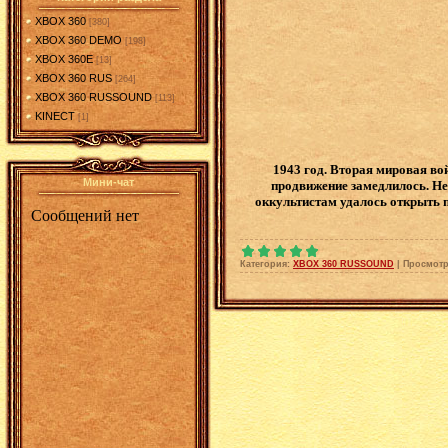
XBOX 360
[380]
XBOX 360 DEMO
[198]
XBOX 360E
[13]
XBOX 360 RUS
[264]
XBOX 360 RUSSOUND
[113]
KINECT
[1]
1943 год. Вторая мировая вой
Мини-чат
продвижение замедлилось. Н
оккультистам удалось открыть 
Категория:
XBOX 360 RUSSOUND
|
Просмотр