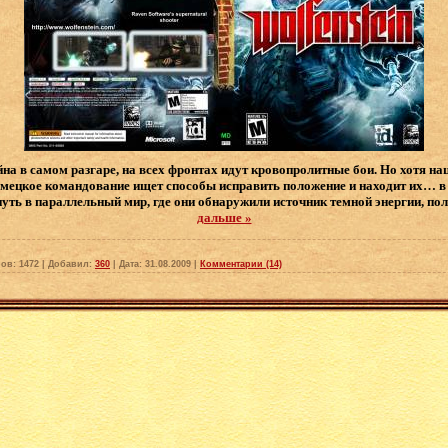
на в самом разгаре, на всех фронтах идут кровопролитные бои. Но хотя на
емецкое командование ищет способы исправить положение и находит их… в
путь в параллельный мир, где они обнаружили источник темной энергии, п
дальше »
ов:
1472
|
Добавил:
360
|
Дата:
31.08.2009
|
Комментарии (14)