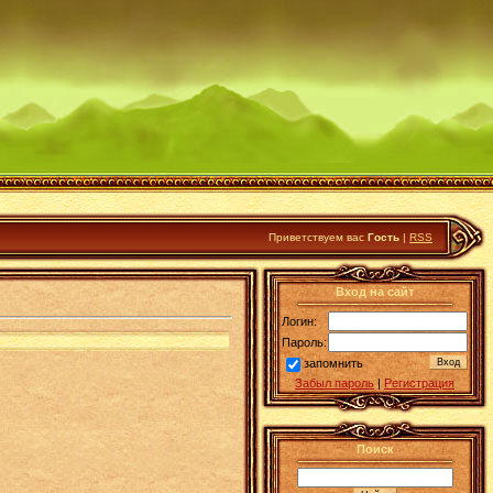
Приветствуем вас
Гость
|
RSS
Вход на сайт
Логин:
Пароль:
запомнить
Забыл пароль
|
Регистрация
Поиск