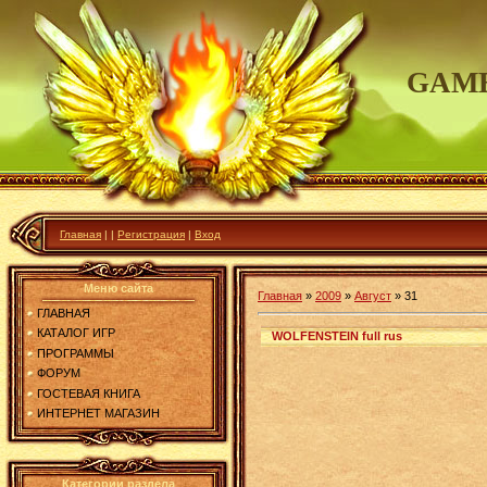
GAME
Главная
|
|
Регистрация
|
Вход
Меню сайта
Главная
»
2009
»
Август
»
31
ГЛАВНАЯ
КАТАЛОГ ИГР
WOLFENSTEIN full rus
ПРОГРАММЫ
ФОРУМ
ГОСТЕВАЯ КНИГА
ИНТЕРНЕТ МАГАЗИН
Категории раздела