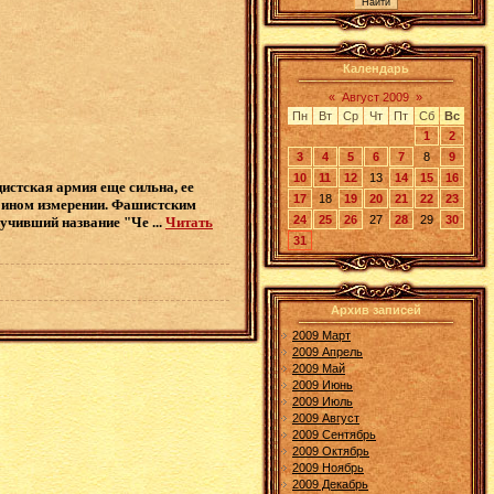
Календарь
«
Август 2009
»
Пн
Вт
Ср
Чт
Пт
Сб
Вс
1
2
3
4
5
6
7
8
9
10
11
12
13
14
15
16
цистская армия еще сильна, ее
17
18
19
20
21
22
23
 ином измерении. Фашистским
24
25
26
27
28
29
30
олучивший название "Че
...
Читать
31
Архив записей
2009 Март
2009 Апрель
2009 Май
2009 Июнь
2009 Июль
2009 Август
2009 Сентябрь
2009 Октябрь
2009 Ноябрь
2009 Декабрь