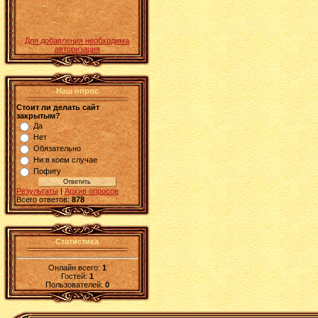
Для добавления необходима
авторизация
Наш опрос
Стоит ли делать сайт
закрытым?
Да
Нет
Обязательно
Ни в коем случае
Пофигу
Результаты
|
Архив опросов
Всего ответов:
878
Статистика
Онлайн всего:
1
Гостей:
1
Пользователей:
0