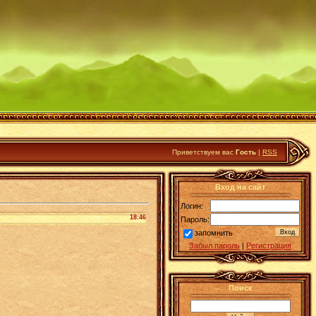
Приветствуем вас
Гость
|
RSS
Вход на сайт
Логин:
18:46
Пароль:
запомнить
Забыл пароль
|
Регистрация
Поиск