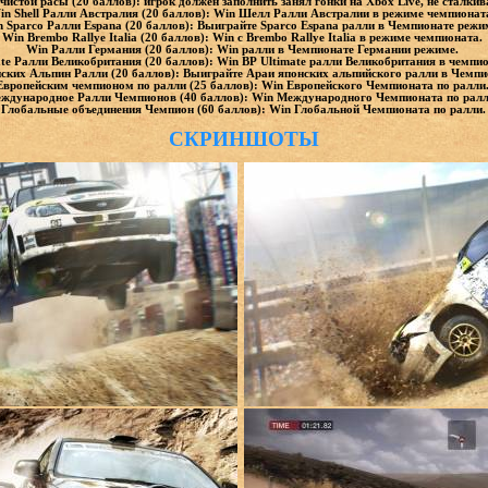
чистой расы (20 баллов): игрок должен заполнить занял гонки на Xbox Live, не сталки
in Shell Ралли Австралия (20 баллов): Win Шелл Ралли Австралии в режиме чемпионат
 Sparco Ралли Espana (20 баллов): Выиграйте Sparco Espana ралли в Чемпионате режи
Win Brembo Rallye Italia (20 баллов): Win с Brembo Rallye Italia в режиме чемпионата.
Win Ралли Германия (20 баллов): Win ралли в Чемпионате Германии режиме.
ate Ралли Великобритания (20 баллов): Win ВР Ultimate ралли Великобритания в чемпи
ских Альпин Ралли (20 баллов): Выиграйте Араи японских альпийского ралли в Чемп
Европейским чемпионом по ралли (25 баллов): Win Европейского Чемпионата по ралли
ждународное Ралли Чемпионов (40 баллов): Win Международного Чемпионата по рал
Глобальные объединения Чемпион (60 баллов): Win Глобальной Чемпионата по ралли.
СКРИНШОТЫ