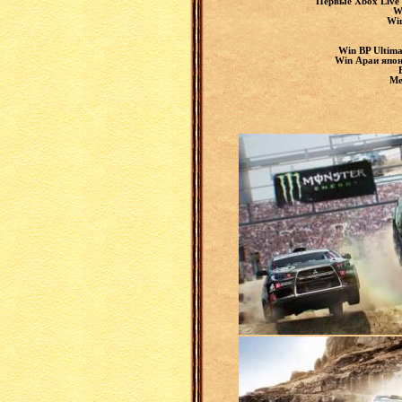
Первые Xbox Live 
W
Win
Win BP Ultim
Win Араи япон
Ме