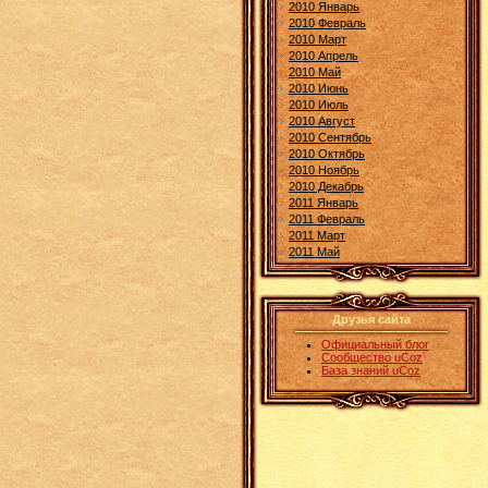
2010 Январь
2010 Февраль
2010 Март
2010 Апрель
2010 Май
2010 Июнь
2010 Июль
2010 Август
2010 Сентябрь
2010 Октябрь
2010 Ноябрь
2010 Декабрь
2011 Январь
2011 Февраль
2011 Март
2011 Май
Друзья сайта
Официальный блог
Сообщество uCoz
База знаний uCoz