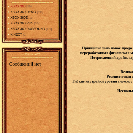
XBOX 360
[380]
XBOX 360 DEMO
[198]
XBOX 360E
[13]
XBOX 360 RUS
[264]
XBOX 360 RUSSOUND
[113]
KINECT
[1]
Принципиально новое продол
переработанная физическая мо
Мини-чат
Потрясающий драйв, гар
Велико
Реалистичная 
Гибкие настройки уровня сложнос
Нескольк