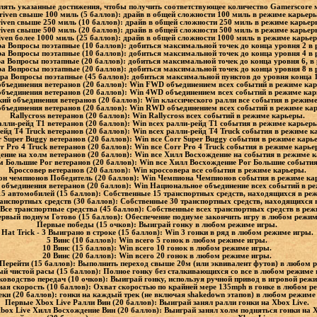
лять указанные достижения, чтобы получить соответствующее количество Gamerscore
riven свыше 100 миль (5 баллов): драйв в общей сложности 100 миль в режиме карьер
iven свыше 250 миль (10 баллов): драйв в общей сложности 250 миль в режиме карье
iven свыше 500 миль (20 баллов): драйв в общей сложности 500 миль в режиме карье
iven более 1000 миль (25 баллов): драйв в общей сложности 1000 миль в режиме карье
ра Вопросы поэтапные (10 баллов): добиться максимальной точек до конца уровня 2 в
ра Вопросы поэтапные (10 баллов): добиться максимальной точек до конца уровня 4 в
а Вопросы поэтапные (20 баллов): добиться максимальной точек до конца уровня 6, 
ра Вопросы поэтапные (20 баллов): добиться максимальной точек до конца уровня 8 в
а Вопросы поэтапные (45 баллов): добиться максимальной пунктов до уровня конца 
бъединения ветеранов (20 баллов): Win FWD объединением всех событий в режиме ка
бъединения ветеранов (20 баллов): Win 4WD объединением всех событий в режиме ка
кий объединения ветеранов (20 баллов): Win классического ралли все события в режим
бъединения ветеранов (20 баллов): Win RWD объединением всех событий в режиме ка
Rallycross ветеранов (20 баллов): Win Rallycross всех событий в режиме карьеры.
алли-рейд T1 ветеранов (20 баллов): Win всех ралли-рейд T1 события в режиме карьер
ейд T4 Truck ветеранов (20 баллов): Win всех ралли-рейд T4 Truck события в режиме 
 Super Buggy ветеранов (20 баллов): Win все Corr Super Buggy события в режиме карь
r Pro 4 Truck ветеранов (20 баллов): Win все Corr Pro 4 Truck события в режиме карь
ение на холм ветеранов (20 баллов): Win все Хилл Восхождение на события в режиме 
м Большие Рог ветеранов (20 баллов): Win все Хилл Восхождение Рог Большие событи
Кроссовер ветеранов (20 баллов): Win кроссовера все события в режиме карьеры.
н чемпионов Победитель (20 баллов): Win Чемпиона Чемпионов события в режиме ка
объединения ветеранов (20 баллов): Win Национальное объединение всех событий в р
5 автомобилей (15 баллов): Собственные 15 транспортных средств, находящихся в р
анспортных средств (30 баллов): Собственные 30 транспортных средств, находящихся
Все транспортные средства (45 баллов): Собственные всех транспортных средств в ре
рвый подиум Готово (15 баллов): Обеспечение подиуме закончить игру в любом режи
Первые победы (15 очков): Выиграй гонку в любом режиме игры.
Hat Trick - 3 Выиграно в строке (15 баллов): Win 3 гонки в ряд в любом режиме игры.
5 Винс (10 баллов): Win всего 5 гонок в любом режиме игры.
10 Винс (15 баллов): Win всего 10 гонок в любом режиме игры.
20 Винс (20 баллов): Win всего 20 гонок в любом режиме игры.
Перейти (15 баллов): Выполнить переход свыше 20м (или эквивалент футов) в любом 
й чистой расы (15 баллов): Полное гонку без сталкивающихся со все в любом режиме
ководство передач (10 очков): Выиграй гонку, используя ручной привод в игровой реж
я скорость (10 баллов): Охват скоростью по крайней мере 135mph в гонке в любом р
еки (20 баллов): гонки на каждый трек (не включая shakedown этапов) в любом режиме
Первые Xbox Live Ралли Вин (20 баллов): Выиграй занял ралли гонки на Xbox Live.
ox Live Хилл Восхождение Вин (20 баллов): Выиграй занял холм подняться гонки на X