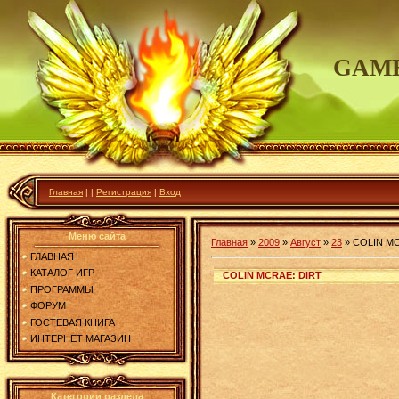
GAME
Главная
|
|
Регистрация
|
Вход
Меню сайта
Главная
»
2009
»
Август
»
23
»
COLIN MC
ГЛАВНАЯ
КАТАЛОГ ИГР
COLIN MCRAE: DIRT
ПРОГРАММЫ
ФОРУМ
ГОСТЕВАЯ КНИГА
ИНТЕРНЕТ МАГАЗИН
Категории раздела