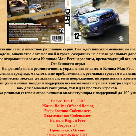
жение самой известной раллийной серии. Вас ждет наисовременнейший гр
дель, множество автомобилей и трасс, созданных на основе реальных дорог
антированный самим Колином Мак-Реем и реализм, превосходящий все, что
Особенности игры:
Непревзойденная реалистичность управления от самого Колина Мак-Рея.
лепная графика, максимально приближенная к реальным трассам и ланд
физическая модель, детальная система повреждений, интерактивные элеме
ти, динамичные заезды и поддержка всевозможных игровых контроллеров 
как для бывалых гонщиков, так и для простых игроков.
о режимов сетевой игры, включая онлайн турниры с поддержкой до 100 уч
Релиз: Jun 19, 2007
Жанр: Rally / Offroad Racing
Разработчик: Codemasters
Издательство: Codemasters
Регион: Region Free
Возраст: 3+
Прошивка: iXtreme
Язык интерфейса: ​ENG