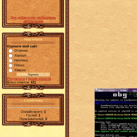
Для добавления необходима
авторизация
Наш опрос
Оцените мой сайт
Отлично
Хорошо
Неплохо
Плохо
Ужасно
Результаты
|
Архив опросов
Всего ответов:
611
Статистика
Онлайн всего:
1
Гостей:
1
Пользователей:
0