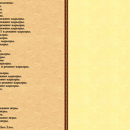
 моменты:
ы.
ры.
ры.
ры.
 режиме карьеры.
 режиме карьеры.
в режиме карьеры.
 режиме карьеры.
11 в режиме карьеры.
рьеры.
рьеры.
е карьеры.
рьеры.
ы.
карьеры.
еры.
еры.
карьеры.
я в режиме карьеры.
рьеры.
ежиме карьеры.
ежиме карьеры.
 в режиме карьеры.
жиме карьеры.
ме.
режиме игры.
 игры.
им.
ежиме игры.
 игры.
box Live.