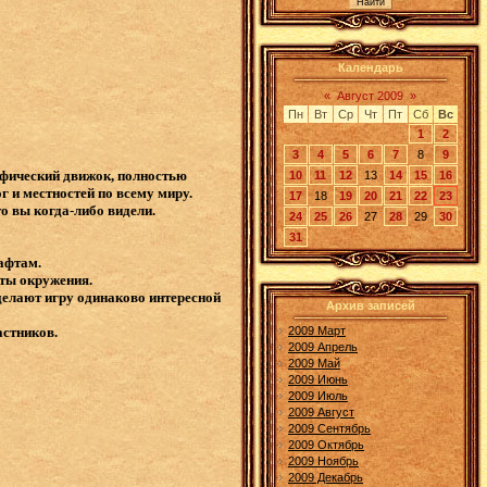
Календарь
«
Август 2009
»
Пн
Вт
Ср
Чт
Пт
Сб
Вс
1
2
3
4
5
6
7
8
9
афический движок, полностью
10
11
12
13
14
15
16
 и местностей по всему миру.
17
18
19
20
21
22
23
 вы когда-либо видели.
24
25
26
27
28
29
30
31
шафтам.
нты окружения.
делают игру одинаково интересной
Архив записей
2009 Март
астников.
2009 Апрель
2009 Май
2009 Июнь
2009 Июль
2009 Август
2009 Сентябрь
2009 Октябрь
2009 Ноябрь
2009 Декабрь