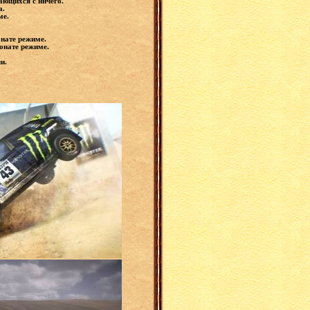
вающихся с ничего.
а.
ме.
онате режиме.
ионате режиме.
.
ли.