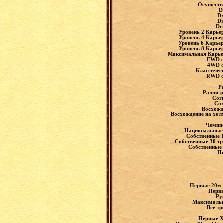
Осуществ
D
Dr
Dr
Dr
Уровень 2 Карье
Уровень 4 Карье
Уровень 6 Карьер
Уровень 8 Карье
Максимальная Карьер
FWD о
4WD о
Классичес
RWD о
Р
Ралли-р
Corr
Cor
Восхожд
Восхождение на хол
Чемпио
Национальные 
Собственные 1
Собственные 30 тр
Собственные 
Пе
Первые 20м 
Первы
Ру
Максимальна
Все тр
Первые Xb