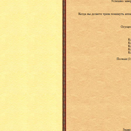
Успешно заве
Когда вы делаете трюк покинуть аппа
Осущес
К
К
К
К
К
Полная (1
Знако