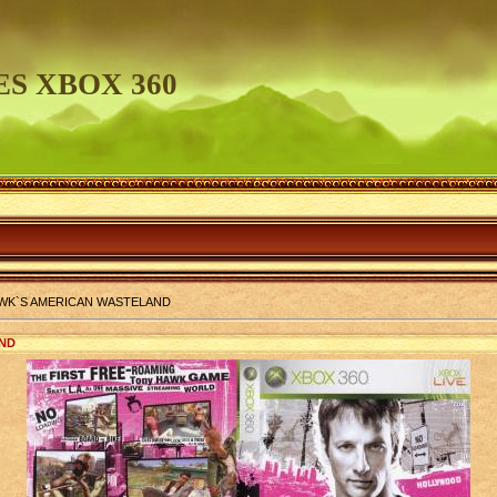
S XBOX 360
WK`S AMERICAN WASTELAND
ND