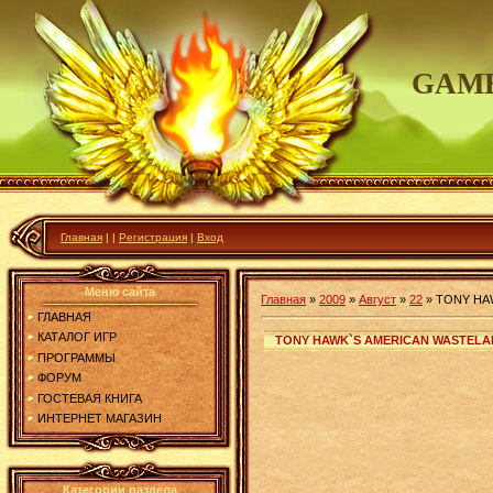
GAME
Главная
|
|
Регистрация
|
Вход
Меню сайта
Главная
»
2009
»
Август
»
22
»
TONY HA
ГЛАВНАЯ
КАТАЛОГ ИГР
TONY HAWK`S AMERICAN WASTELA
ПРОГРАММЫ
ФОРУМ
ГОСТЕВАЯ КНИГА
ИНТЕРНЕТ МАГАЗИН
Категории раздела