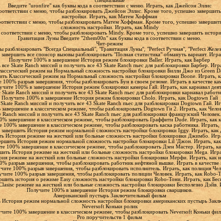
специальные
Введите "uronfire" как буквы кода в соответствии с меню. Играть, как Джейсон Эллис
 соответствии с меню, чтобы разблокировать Джейсон Эллис. Кроме того, успешно заверши
настройки. Играть, как Матем Хоффман
 соответствии с меню, чтобы разблокировать Матем Хоффман. Кроме того, успешно завершить
сложность настройки. Играть, как Mindy
в соответствии с меню, чтобы разблокировать Mindy. Кроме того, успешно завершить истор
Гравитация Луны Введите "2them00n" как буквы кода в соответствии с меню.
Чит-режим
разблокировать "Всегда Специальный", "Гравитация Луны", "Perfect Ручная", "Perfect Желе
 завершить все спонсор вызовы разблокировать "Полная статистика" обмануть вариант. Играт
Получите 100% в завершение История режим блокировки Baller. Играть, как Барбер
все Skate Ranch миссий и получить все 43 Skate Ranch пьес для разблокировки Барбер. Иг
лассический режим на Нормальный сложность настройки блокировки Билли Джо из Green Da
ить Классический режим на Нормальный сложность настройки блокировки Boone. Играть, к
 100% разрыв завершения, чтобы разблокировать Бун в своем резюме. Играть в качестве к
учите 100% в завершение История режим блокировки камеры Гай. Играть, как карнавал дея
 Skate Ranch миссий и получить все 43 Skate Ranch пьес для разблокировки карнавал работн
Получите 100% в завершение История режим блокировки Cholo. Играть, как Dogtown Гай
Skate Ranch миссий и получить все 43 Skate Ranch пьес для разблокировки Dogtown Гай. И
завершение в классическом режиме, чтобы разблокировать Dogtown Ги 2. Играть, как Чел
e Ranch миссий и получить все 43 Skate Ranch пьес для разблокировки французский Человек
0% завершение в классическом режиме, чтобы разблокировать Граффити Dude. Играть, как к
 100% завершение в классическом режиме, чтобы разблокировать каска работника. Играть,
 завершить История режим нормальной сложность настройки блокировки Iggy. Играть, ка
ь История режиме на жесткий или больные сложность настройки блокировки Джимбо. Игра
ершить История режим нормальной сложность настройки блокировки Lil 'Джон. Играть, как
е 100% завершение в классическом режиме, чтобы разблокировать Дзен Мастер. Играть, к
шить История режиме на жесткий или больные сложность настройки блокировки Mega. Игр
ия режиме на жесткий или больные сложность настройки блокировки Мерфи. Играть, как 
0% разрыв завершения, чтобы разблокировать работник нефтяной вышке. Играть в качестве
чите 100% разрыв завершения, чтобы разблокировать исполнитель. Играть, как полиция Че
чите 100% разрыв завершения, чтобы разблокировать полиции Человек. Играть, как Robo-
ршить история о режиме Easy сложность настройки блокировки Robo-Тони. Играть, как Бе
lasisc режиме на жесткий или больные сложность настройки блокировки Бесполезно Дэйв. 
Получите 100% в завершение История режим блокировки сварщиков.
Американский пустырь Заключительный фильм
 История режим нормальной сложность настройки блокировки американских пустырь Зак
Neversoft Коньки ролик
чите 100% завершение в классическом режиме, чтобы разблокировать Neversoft Коньки фи
Pro поручительств 1 фильм