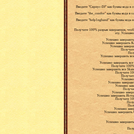
Введите "Сириус-DJ" как буквы кода в
Введите "the_condor" как буквы кода в
Введите "help1nghand" как буквы кода 
Получите 100% разрыв завершения, чтобы 
эту. Успешно
Успешно завершить 
Успешно завершить К
Успешно заверш
Получите
Пол
Успешно завершить все
Успешно завершить все 
Получите 100% 
Успешно завершить все Skat
Получите 10
Получите
Успешно
Успешно завершит
Успешно зав
Получит
Успешно завер
Успешно завершить Истор
Получите 10
Полу
Полу
Успешно заве
Успешно завершить C
Успешно завершить
Полу