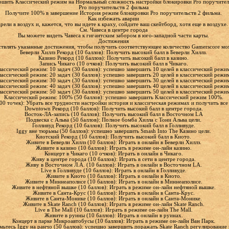
ршить Классический режим на Нормальный сложность настройки блокировки Pro поручител
Pro поручительств 2 фильма
Получите 100% в завершение История режим блокировки Pro поручительств 2 фильма.
Как избежать аварии
рели в воздух и, кажется, что вы идете к краху, сойдите ваш скейтборд, хотя еще в воздух
См. Чавеса в центре города
Вы можете видеть Чавеса к гигантским забором в юго-западной части карты.
Достижения
твлять указанные достижения, чтобы получить соответствующее количество Gamerscore м
Беверли Хиллз Рекорд (10 баллов): Получить высокий балл в Беверли Хиллз.
Казино Рекорд (10 баллов): Получить высокий балл в казино.
Запись Чикаго (10 очков): Получить высокий балл в Чикаго.
лассический режим: 10 задач (30 баллов): успешно завершить 10 целей в классический режи
лассический режим: 20 задач (30 баллов): успешно завершить 20 целей в классический режи
лассический режим: 30 задач (30 баллов): успешно завершить 30 целей в классический режи
лассический режим: 40 задач (30 баллов): успешно завершить 40 целей в классический режи
лассический режим: 50 задач (30 баллов): успешно завершить 50 целей в классический режи
Классический режим: 100% (50 баллов): успешно завершить Классический режим 100%.
00 точек): Убрать все трудности настройки история и классическая режимах и получить вс
Downtown Рекорд (10 баллов): Получить высокий балл в центре города.
Восток-ЛА-запись (10 баллов): Получить высокий балл в Восточном LA
Подвеска с Альва (50 баллов): Полное бомба Хилла с Тони Альва цели.
Голливуд Рекорд (10 баллов): Получить высокий балл в Голливуде.
Iggy вне тюрьмы (50 баллов): успешно завершить Smash Into The Казино цели.
Киотский Рекорд (10 баллов): Получить высокий балл в Киото.
Живите в Беверли Хиллз (10 баллов): Играть в онлайн в Беверли Хиллз.
Живите в казино (10 баллов): Играть в режиме он-лайн казино.
Концерт в Чикаго (10 очков): Играть в онлайн в Чикаго.
Живу в центре города (10 баллов): Играть в сети в центре города.
Живу в Восточном Л.А. (10 баллов): Играть в онлайн в Восточном LA.
Live в Голливуде (10 баллов): Играть в онлайн в Голливуде.
Живите в Киото (10 баллов): Играть в онлайн в Киото.
Живите в Миннеаполисе (10 баллов): Играть в онлайн в Миннеаполисе.
Живите в нефтяной вышке (10 баллов): Играть в режиме он-лайн нефтяной вышке.
Живите в Санта-Крус (10 баллов): Играть в онлайн в Санта-Крус.
Живите в Санта-Монике (10 баллов): Играть в онлайн в Санта-Монике.
Живите в Skate Ranch (10 баллов): Играть в режиме он-лайн Skate Ranch.
Live в The Mall (10 баллов): Играть в режиме он-лайн The Mall.
Живите в руины (10 баллов): Играть в онлайн в руинах.
Концерт в парке Микроавтобусы (10 баллов): Играть в режиме он-лайн Ван Парк.
мьтесь Iggy на ранчо (50 баллов): успешно завершить поражать Skate Ranch регулирование