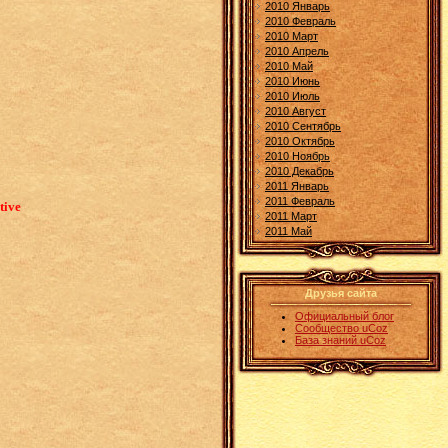
2010 Январь
2010 Февраль
2010 Март
2010 Апрель
2010 Май
2010 Июнь
2010 Июль
2010 Август
2010 Сентябрь
2010 Октябрь
2010 Ноябрь
2010 Декабрь
2011 Январь
2011 Февраль
tive
2011 Март
2011 Май
Друзья сайта
Официальный блог
Сообщество uCoz
База знаний uCoz