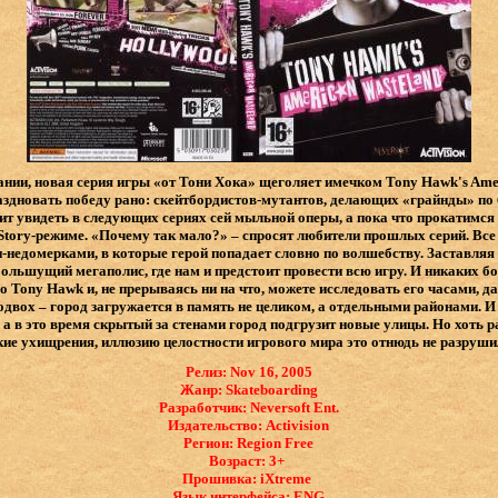
нии, новая серия игры «от Тони Хока» щеголяет имечком Tony Hawk's Ame
здновать победу рано: скейтбордистов-мутантов, делающих «грайнды» по
оит увидеть в следующих сериях сей мыльной оперы, а пока что прокатимся
Story-режиме. «Почему так мало?» – спросят любители прошлых серий. Все п
и-недомерками, в которые герой попадает словно по волшебству. Заставляя
большущий мегаполис, где нам и предстоит провести всю игру. И никаких 
о Tony Hawk и, не прерываясь ни на что, можете исследовать его часами, д
одвох – город загружается в память не целиком, а отдельными районами. И 
 а в это время скрытый за стенами город подгрузит новые улицы. Но хоть 
кие ухищрения, иллюзию целостности игрового мира это отнюдь не разруши
Релиз: Nov 16, 2005
Жанр: Skateboarding
Разработчик: Neversoft Ent.
Издательство: Activision
Регион: Region Free
Возраст: 3+
Прошивка: iXtreme
Язык интерфейса: ​ENG