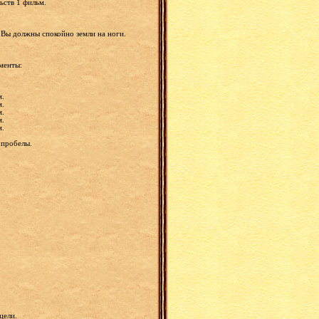
ьств 1 фильм.
е. Вы должны спокойно земли на ноги.
оменты:
м.
м.
м.
м.
м.
е пробелы.
 цели.