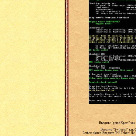
Введите "grindXpert" как
Введите "2wheels!" как 
Perfect skitch Введите "H! Tchar! Д