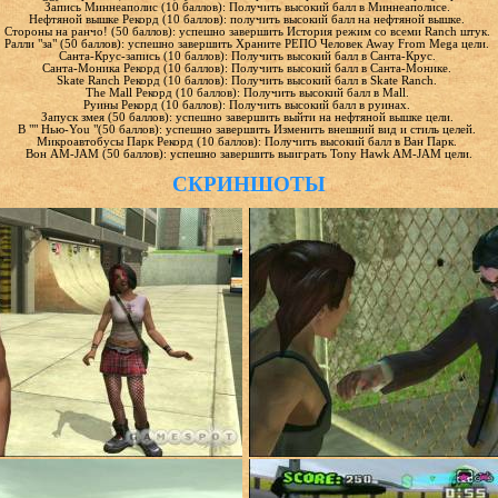
Запись Миннеаполис (10 баллов): Получить высокий балл в Миннеаполисе.
Нефтяной вышке Рекорд (10 баллов): получить высокий балл на нефтяной вышке.
Стороны на ранчо! (50 баллов): успешно завершить История режим со всеми Ranch штук.
Ралли "за" (50 баллов): успешно завершить Храните РЕПО Человек Away From Mega цели.
Санта-Крус-запись (10 баллов): Получить высокий балл в Санта-Крус.
Санта-Моника Рекорд (10 баллов): Получить высокий балл в Санта-Монике.
Skate Ranch Рекорд (10 баллов): Получить высокий балл в Skate Ranch.
The Mall Рекорд (10 баллов): Получить высокий балл в Mall.
Руины Рекорд (10 баллов): Получить высокий балл в руинах.
Запуск змея (50 баллов): успешно завершить выйти на нефтяной вышке цели.
В "" Нью-You "(50 баллов): успешно завершить Изменить внешний вид и стиль целей.
Микроавтобусы Парк Рекорд (10 баллов): Получить высокий балл в Ван Парк.
Вон АМ-JAM (50 баллов): успешно завершить выиграть Tony Hawk AM-JAM цели.
СКРИНШОТЫ