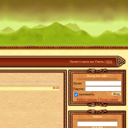
Приветствуем вас
Гость
|
RSS
Вход на сайт
Логин:
16:22
Пароль:
запомнить
Забыл пароль
|
Регистрация
Поиск