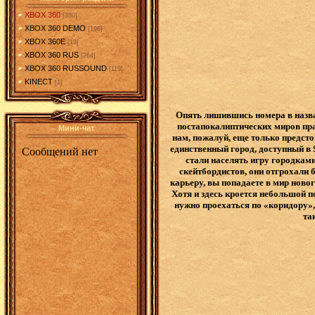
XBOX 360
[380]
XBOX 360 DEMO
[198]
XBOX 360E
[13]
XBOX 360 RUS
[264]
XBOX 360 RUSSOUND
[113]
KINECT
[1]
Опять лишившись номера в назва
постапокалиптических миров пра
Мини-чат
нам, пожалуй, еще только предст
единственный город, доступный в 
стали населять игру городкам
скейтбордистов, они отгрохали 
карьеру, вы попадаете в мир новог
Хотя и здесь кроется небольшой п
нужно проехаться по «коридору»,
та