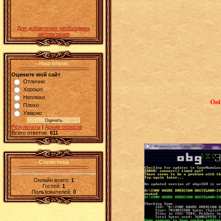
Для добавления необходима
авторизация
Наш опрос
Оцените мой сайт
Отлично
Хорошо
Неплохо
Onl
Плохо
Ужасно
Результаты
|
Архив опросов
Всего ответов:
611
Статистика
Онлайн всего:
1
Гостей:
1
Пользователей:
0