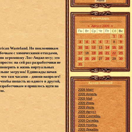
Календарь
«
Август 2009
»
Пн
Вт
Ср
Чт
Пт
Сб
Вс
1
2
3
4
5
6
7
8
9
10
11
12
13
14
15
16
rican Wasteland. Но поклонникам
 бочкам с химическими отходами,
17
18
19
20
21
22
23
 по огромному Лос-Анджелесу; это
24
25
26
27
28
29
30
росто: на сей раз разработчики не
31
 поверить в жизнь виртуальных
больше загрузок! Единожды начав
а что там часами – днями напролет!
чтобы попасть из одного в другой,
Архив записей
разработчикам и пришлось идти на
2009 Март
ло.
2009 Апрель
2009 Май
2009 Июнь
2009 Июль
2009 Август
2009 Сентябрь
2009 Октябрь
2009 Ноябрь
2009 Декабрь