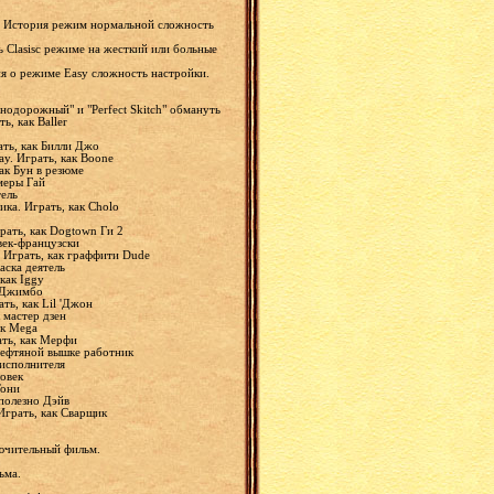
ть История режим нормальной сложность
 Clasisc режиме на жесткий или больные
ия о режиме Easy сложность настройки.
знодорожный" и "Perfect Skitch" обмануть
ь, как Baller
рать, как Билли Джо
y. Играть, как Boone
ак Бун в резюме
амеры Гай
тель
ика. Играть, как Cholo
грать, как Dogtown Ги 2
овек-французски
. Играть, как граффити Dude
аска деятель
 как Iggy
к Джимбо
ть, как Lil 'Джон
 мастер дзен
ак Mega
ать, как Мерфи
нефтяной вышке работник
 исполнителя
ловек
Тони
сполезно Дэйв
Играть, как Сварщик
лючительный фильм.
льма.