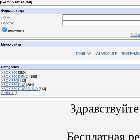
[
GAMES XBOX 360
]
Форма входа
Логин:
Пароль:
запомнить
Забыл
Меню сайта
ГЛАВНАЯ
КАТАЛОГ ИГР
ПРОГРАМ
Categories
XBOX 360
[380]
XBOX 360 DEMO
[198]
XBOX 360E
[13]
XBOX 360 RUS
[264]
XBOX 360 RUSSOUND
[113]
KINECT
[1]
Здравствуйте
Бесплатная ре