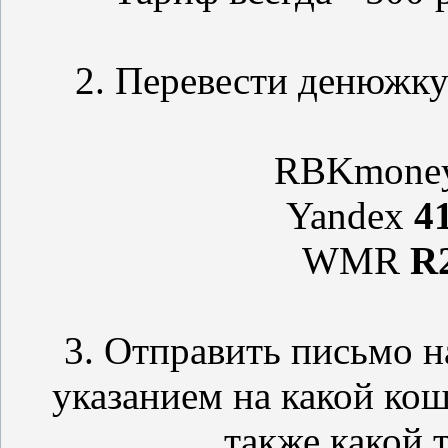
2. Перевести денюжку
RBKmone
Yandex
4
WMR
R
3. Отправить письмо н
указанием на какой кош
также какой 