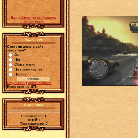
Для добавления необходима
авторизация
Наш опрос
Стоит ли делать сайт
закрытым?
Да
Нет
Обязательно
Ни в коем случае
Пофигу
Результаты
|
Архив опросов
Всего ответов:
878
Статистика
Онлайн всего:
1
Гостей:
1
Пользователей:
0