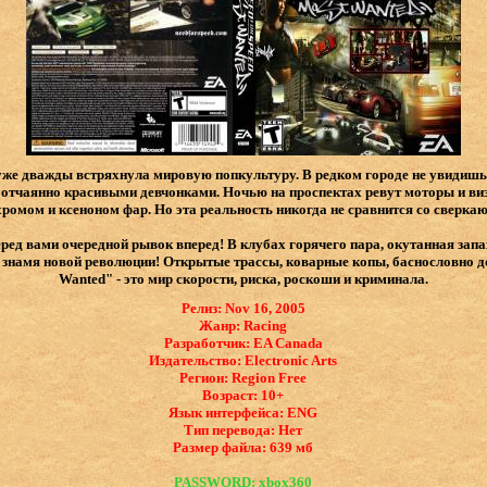
 уже дважды встряхнула мировую попкультуру. В редком городе не увидишь
отчаянно красивыми девчонками. Ночью на проспектах ревут моторы и виз
омом и ксеноном фар. Но эта реальность никогда не сравнится со сверка
ред вами очередной рывок вперед! В клубах горячего пара, окутанная запа
й знамя новой революции! Открытые трассы, коварные копы, баснословно до
Wanted" - это мир скорости, риска, роскоши и криминала.
Релиз: Nov 16, 2005
Жанр: Racing
Разработчик: EA Canada
Издательство: Electronic Arts
Регион: Region Free
Возраст: 10+
Язык интерфейса: ​ENG
Тип перевода: Нет
Размер файла: 639 мб
PASSWORD: xbox360