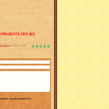
КОВЫВАТЬ ИМ ЖЕ
ED demo
|
Рейтинг
:
0.0
/
0