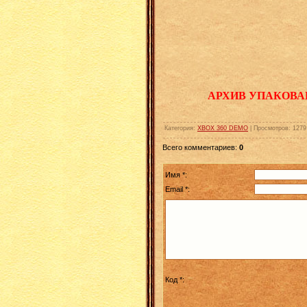
АРХИВ УПАКОВА
Категория
:
XBOX 360 DEMO
|
Просмотров
:
1279
Всего комментариев
:
0
Имя *:
Email *:
Код *: