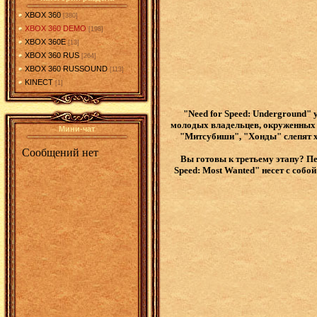
XBOX 360
[380]
XBOX 360 DEMO
[198]
XBOX 360E
[13]
XBOX 360 RUS
[264]
XBOX 360 RUSSOUND
[113]
KINECT
[1]
"Need for Speed: Underground"
молодых владельцев, окруженных 
Мини-чат
"Митсубиши", "Хонды" слепят хр
Вы готовы к третьему этапу? Пе
Speed: Most Wanted" несет с собо