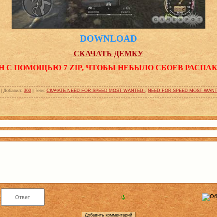
DOWNLOAD
СКАЧАТЬ ДЕМКУ
Н С ПОМОЩЬЮ 7 ZIP, ЧТОБЫ НЕБЫЛО СБОЕВ РАСПА
|
Добавил
:
360
|
Теги
:
СКАЧАТЬ NEED FOR SPEED MOST WANTED
,
NEED FOR SPEED MOST WANT