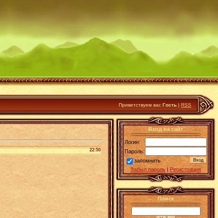
Приветствуем вас
Гость
|
RSS
Вход на сайт
Логин:
22:50
Пароль:
запомнить
Забыл пароль
|
Регистрация
Поиск