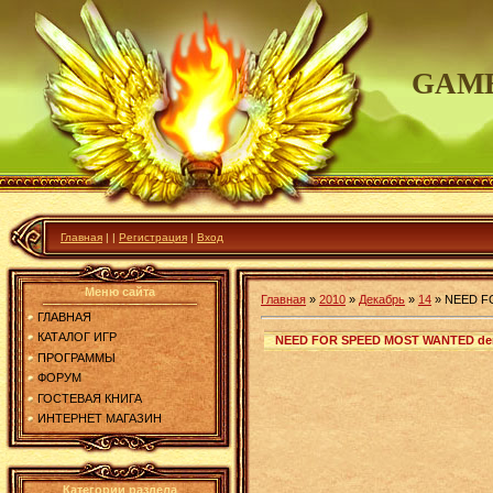
GAME
Главная
|
|
Регистрация
|
Вход
Меню сайта
Главная
»
2010
»
Декабрь
»
14
»
NEED F
ГЛАВНАЯ
КАТАЛОГ ИГР
NEED FOR SPEED MOST WANTED d
ПРОГРАММЫ
ФОРУМ
ГОСТЕВАЯ КНИГА
ИНТЕРНЕТ МАГАЗИН
Категории раздела