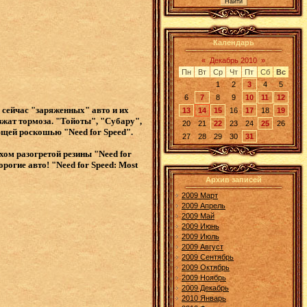
Календарь
«
Декабрь 2010
»
Пн
Вт
Ср
Чт
Пт
Сб
Вс
1
2
3
4
5
6
7
8
9
10
11
12
 сейчас "заряженных" авто и их
13
14
15
16
17
18
19
жат тормоза. "Тойоты", "Субару",
20
21
22
23
24
25
26
ющей роскошью "Need for Speed".
27
28
29
30
31
хом разогретой резины "Need for
рогие авто! "Need for Speed: Most
Архив записей
2009 Март
2009 Апрель
2009 Май
2009 Июнь
2009 Июль
2009 Август
2009 Сентябрь
2009 Октябрь
2009 Ноябрь
2009 Декабрь
2010 Январь