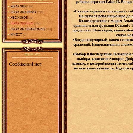
ребенка героя из Fable II. Во 
XBOX 360
[380]
•Станьте героем и «сотворите» со
XBOX 360 DEMO
[198]
На пути от революционера до 
XBOX 360E
[13]
Взаимодействие с миром Альби
XBOX 360 RUS
[264]
оригинальная функция Dynamic To
XBOX 360 RUSSOUND
[113]
предал вас. Ваш герой, ваша соб
KINECT
связи, ко
[1]
•Когда популярный экшен станов
сражений. Инновационная система 
•Выбор и последствия. Основной п
Мини-чат
выбора зависит всё вокруг. Доб
жизнью, о которой всегда мечтали
на всю вашу сущность. Будь то п