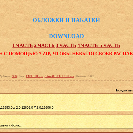
ОБЛОЖКИ И НАКАТКИ
DOWNLOAD
1 ЧАСТЬ
2 ЧАСТЬ
3 ЧАСТЬ
4 ЧАСТЬ
5 ЧАСТЬ
Н С ПОМОЩЬЮ 7 ZIP, ЧТОБЫ НЕБЫЛО СБОЕВ РАСПА
Добавил
:
360
|
Теги
:
FABLE III rus
,
СКАЧАТЬ FABLE III rus
|
Рейтинг
:
0.0
/
0
Порядок вы
.12583.0 // 2.0.12603.0 // 2.0.12606.0
ивки x-boxа...