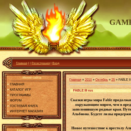
GAME
Главная
|
|
Регистрация
|
Вход
Меню сайта
Главная
»
2010
»
Октябрь
»
25
»
FABLE II
ГЛАВНАЯ
КАТАЛОГ ИГР
FABLE III rus
ПРОГРАММЫ
Сказки игры мира Fable продолжают
ФОРУМ
окружающим миром, чем в преды
ГОСТЕВАЯ КНИГА
заполонившую родные края. Пути в
ИНТЕРНЕТ МАГАЗИН
Альбиона. Будете ли вы придержив
Новое путешествие к престолу Аль
Категории раздела