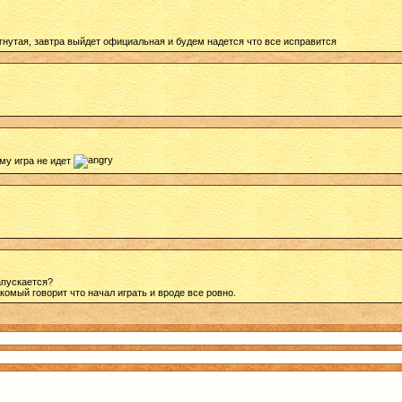
гнутая, завтра выйдет официальная и будем надется что все исправится
ему игра не идет
апускается?
комый говорит что начал играть и вроде все ровно.