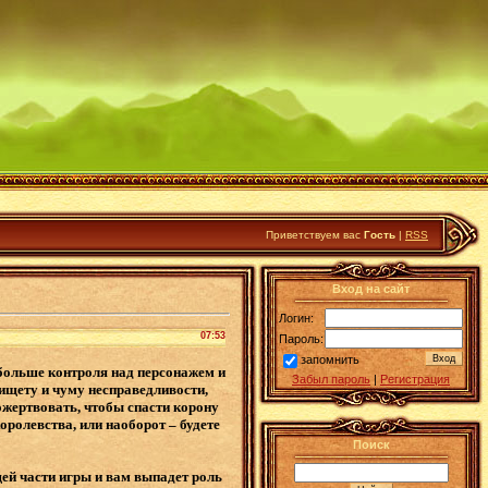
Приветствуем вас
Гость
|
RSS
Вход на сайт
Логин:
07:53
Пароль:
запомнить
е больше контроля над персонажем и
Забыл пароль
|
Регистрация
ищету и чуму несправедливости,
ожертвовать, чтобы спасти корону
оролевства, или наоборот – будете
Поиск
ей части игры и вам выпадет роль