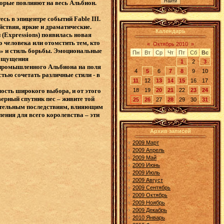
торые повлияют на весь Альбион.
сь в эпицентре событий Fable III.
ствия, яркие и драматические.
Календарь
(Expressions) появилась новая
 человека или отомстить тем, кто
«
Октябрь 2010
»
к» и стиль борьбы. Эмоциональные
Пн
Вт
Ср
Чт
Пт
Сб
Вс
 ощущения
1
2
3
 промышленного Альбиона на поля
4
5
6
7
8
9
10
стью сочетать различные стили - в
11
12
13
14
15
16
17
18
19
20
21
22
23
24
ость широкого выбора, и от этого
верный спутник пес – живите той
25
26
27
28
29
30
31
ачительным последствиям, влияющим
ения для всего королевства – эти
Архив записей
2009 Март
2009 Апрель
2009 Май
2009 Июнь
2009 Июль
2009 Август
2009 Сентябрь
2009 Октябрь
2009 Ноябрь
2009 Декабрь
2010 Январь