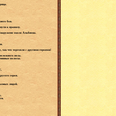
рица.
него боя.
пути к правилу.
бнаружено около Альбиона.
и.
, так что торговля с другими героями!
положного пола.
длинные волосы.
E.
ругого героя.
разных людей.
е.
ги.