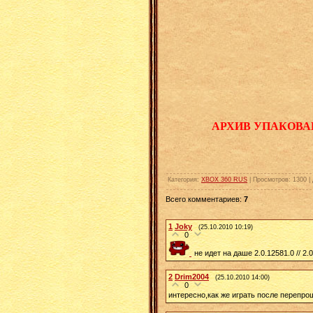
АРХИВ УПАКОВА
Категория
:
XBOX 360 RUS
|
Просмотров
:
1300
|
Всего комментариев
:
7
1
Joky
(25.10.2010 10:19)
0
не идет на даше 2.0.12581.0 // 2.0
2
Drim2004
(25.10.2010 14:00)
0
интересно,как же играть после перепрош