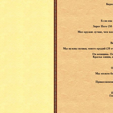
Коро
Если она
Super Hero (50
Мое оружие лучше, чем ваш
B
Мы нужны пушки, много орудий (20 очк
Он женщина. Он
Краска хиппи, 
О
Мы можем быт
Прикосновени
П
Ге