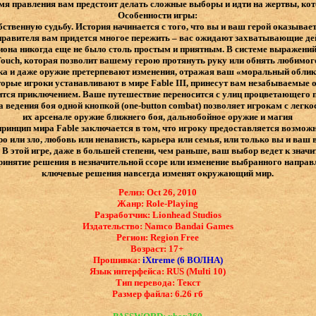
время правления вам предстоит делать сложные выборы и идти на жертвы, ко
Особенности игры:
бственную судьбу. История начинается с того, что вы и ваш герой оказываете
правителя вам придется многое пережить – вас ожидают захватывающие дей
она никогда еще не было столь простым и приятным. В системе выражений 
uch, которая позволит вашему герою протянуть руку или обнять любимого
ака и даже оружие претерпевают изменения, отражая ваш «моральный обли
торые игроки устанавливают в мире Fable III, принесут вам незабываемые
ится приключением. Ваше путешествие переносится с улиц процветающего
ведения боя одной кнопкой (one-button combat) позволяет игрокам с легко
их арсенале оружие ближнего боя, дальнобойное оружие и магия
ринцип мира Fable заключается в том, что игроку предоставляется возможн
ро или зло, любовь или ненависть, карьера или семья, или только вы и ваш 
! В этой игре, даже в большей степени, чем раньше, ваш выбор ведет к зн
ринятие решения в незначительной ссоре или изменение выбранного направл
ключевые решения навсегда изменят окружающий мир.
Релиз: Oct 26, 2010
Жанр: Role-Playing
Разработчик: Lionhead Studios
Издательство: Namco Bandai Games
Регион: Region Free
Возраст: 17+
Прошивка:
iXtreme (6 ВОЛНА)
Язык интерфейса: ​RUS (Multi 10)
Тип перевода: Текст
Размер файла: 6.26 гб