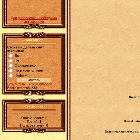
Для добавления необходима
авторизация
Наш опрос
Стоит ли делать сайт
закрытым?
Да
Нет
Обязательно
Ни в коем случае
Пофигу
Результаты
|
Архив опросов
Всего ответов:
878
Выполн
Статистика
Онлайн всего:
1
Для Альби
Гостей:
1
Пользователей:
0
Трагическая-смеховог