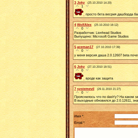
3
Joky
(25.10.2010 14:20)
1
просто бета весрия дашборда ба
4
WolfAlex
(25.10.2010 16:12)
0
Разработчик: Lionhead Studios
Выпущено: Microsoft Game Studios
5
aceman17
(27.10.2010 17:39)
0
у меня версия даша 2.0.12607 beta поч
6
Joky
(27.10.2010 18:51)
0
вроде как защита
7
systemevil
(29.11.2010 21:27)
0
Прояснилось что по dash'у? На каком з
В выходные обновился до 2.0.12611, зна
Имя *:
Email *: