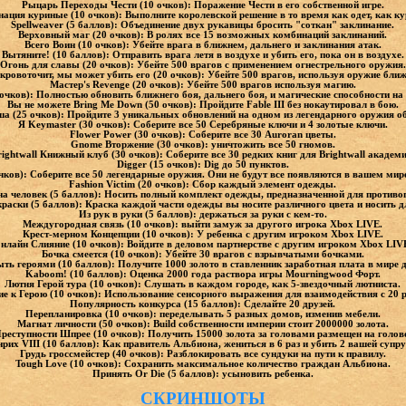
Рыцарь Переходы Чести (10 очков): Поражение Чести в его собственной игре.
нация куриные (10 очков): Выполните королевской решение в то время как одет, как ку
Spellweaver (5 баллов): Объединение двух рукавицы бросить "соткан" заклинание.
Верховный маг (20 очков): В ролях все 15 возможных комбинаций заклинаний.
Всего Воин (10 очков): Убейте врага в ближнем, дальнего и заклинания атак.
Вытяните! (10 баллов): Отправить врага летя в воздухе и убить его, пока он в воздухе.
Огонь для славы (20 очков): Убейте 500 врагов с применением огнестрельного оружия.
 кровоточит, мы может убить его (20 очков): Убейте 500 врагов, используя оружие ближ
Мастер's Revenge (20 очков): Убейте 500 врагов используя магию.
 очков): Полностью обновить ближнего боя, дальнего боя, и магические способности на 
Вы не можете Bring Me Down (50 очков): Пройдите Fable III без нокаутировал в бою.
а (25 очков): Пройдите 3 уникальных обновлений на одном из легендарного оружия о
Я Keymaster (30 очков): Соберите все 50 Серебряные ключи и 4 золотые ключи.
Flower Power (30 очков): Соберите все 30 Auroran цветы.
Gnome Вторжение (30 очков): уничтожить все 50 гномов.
rightwall Книжный клуб (30 очков): Соберите все 30 редких книг для Brightwall академи
Digger (15 очков): Dig до 50 пунктов.
ов): Соберите все 50 легендарные оружия. Они не будут все появляются в вашем мире
Fashion Victim (20 очков): Сбор каждый элемент одежды.
а человек (5 баллов): Носить полный комплект одежды, предназначенной для противо
краски (5 баллов): Краска каждой части одежды вы носите различного цвета и носить 
Из рук в руки (5 баллов): держаться за руки с кем-то.
Междугородная связь (10 очков): выйти замуж за другого игрока Xbox LIVE.
Крест-мерном Концепции (10 очков): У ребенка с другим игроком Xbox LIVE.
нлайн Слияние (10 очков): Войдите в деловом партнерстве с другим игроком Xbox LIV
Бочка смеется (10 очков): Убейте 30 врагов с взрывчатыми бочками.
ь героями (10 баллов): Получите 1000 золото в ставленник заработная плата в мире д
Kaboom! (10 баллов): Оценка 2000 года раствора игры Mourningwood Форт.
Лютня Герой тура (10 очков): Слушать в каждом городе, как 5-звездочный лютниста.
е к Герою (10 очков): Использование сенсорного выражения для взаимодействия с 20 
Популярность конкурса (15 баллов): Сделайте 20 друзей.
Перепланировка (10 очков): переделывать 5 разных домов, изменив мебели.
Магнат личности (50 очков): Build собственности империи стоит 2000000 золота.
реступности Шпрее (10 очков): Получить 15000 золота за головами размещен на голов
нрих VIII (10 баллов): Как правитель Альбиона, жениться в 6 раз и убить 2 вашей супру
Грудь гроссмейстер (40 очков): Разблокировать все сундуки на пути к правилу.
Tough Love (10 очков): Сохранить максимальное количество граждан Альбиона.
Принять Or Die (5 баллов): усыновить ребенка.
СКРИНШОТЫ