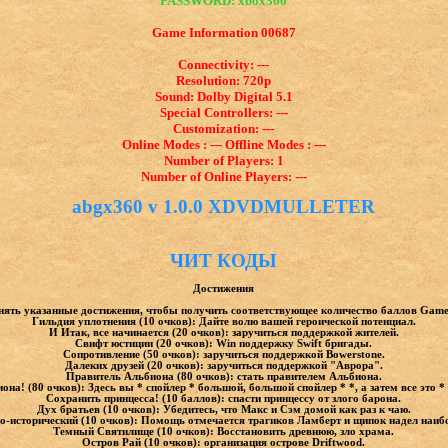
PASSWORD: xbox360
Game Information 00687
Connectivity: ---
Resolution: 720p
Sound: Dolby Digital 5.1
Special Controllers: ---
Customization: ---
Online Modes : --- Offline Modes : ---
Number of Players: 1
Number of Online Players: ---
abgx360 v 1.0.0 XDVDMULLETER
ЧИТ КОДЫ
Достижения
ять указанные достижения, чтобы получить соответствующее количество баллов Game
Гильдия уплотнения (10 очков): Дайте волю вашей героической потенциал.
И Итак, все начинается (20 очков): заручиться поддержкой жителей.
Свифт юстиции (20 очков): Win поддержку Swift бригады.
Сопротивление (50 очков): заручиться поддержкой Bowerstone.
Далеких друзей (20 очков): заручиться поддержкой "Аврора".
Правитель Альбиона (80 очков): стать правителем Альбиона.
она! (80 очков): Здесь вы * спойлер * большой, большой спойлер * *, а затем все это * 
Сохранить принцесса! (10 баллов): спасти принцессу от злого барона.
Дух братьев (10 очков): Убедитесь, что Макс и Сэм домой как раз к чаю.
о-исторический (10 очков): Помощь отмечается трагиков Ламберт и щипок надел наиб
Темный Святилище (10 очков): Восстановить древнюю, зло храма.
Остров Рай (10 очков): организация острове Driftwood.