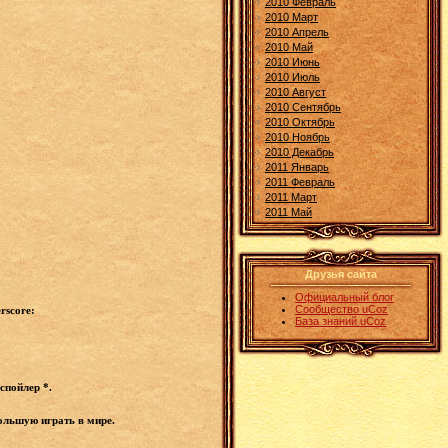
2010 Февраль
2010 Март
2010 Апрель
2010 Май
2010 Июнь
2010 Июль
2010 Август
2010 Сентябрь
2010 Октябрь
2010 Ноябрь
2010 Декабрь
2011 Январь
2011 Февраль
2011 Март
2011 Май
Друзья сайта
Официальный блог
Сообщество uCoz
rscore:
База знаний uCoz
спойлер *.
ольшую играть в мире.