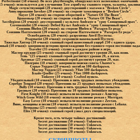
Perfectionist (50 очков): Во всех playthroughs, обнаружил всех возможных окончаний.
5 очков): используется для улучшения Том атрибуты главного героя, таланты, заклин
Magic сочувствующий (20 очков): двусторонний с магами в "Broken Circle".
Аннулирование Invoker (20 очков): на стороне тамплиеров в "Broken Circle".
Slayer (20 очков): на стороне оборотней в "Nature Of The Beast".
Браконьер (20 очков): на стороне эльфов в "Nature Of The Beast".
Sacrilegious (20 очков): двусторонний с культом Andraste в "урну Священный прах".
Ceremonialist (20 очков): Defied Культ Andraste в "урну Священный прах".
Союзник Bhelen (20 очков): на стороне Bhelen в "Paragon Ее рода".
Союзник Harrowmont (20 очков): на стороне Harrowmont в "Paragon Ее рода".
Освободитель (20 очков): разрушены Anvil Пустоты.
Pragmatist (20 очков): сохранили наковальней Пустоту.
Тяжелые Хиттер (10 очков): главный герой нанесенный ущерб 250 с одного удара.
ный (10 очков): завершили историю происхождения без главного героя постоянно пада
Traveler (35 очков): ступит в каждом районе в игре.
Мастер оружия (25 очков): главный герой достигнут уровня 20, как воин.
Тень "(25 очков): главный герой достигнут уровня 20, а изгои.
Архимаг (25 очков): главный герой достигнут уровня 20, маг.
Пилгрим (10 очков): завершили поиски совета Chanter's.
Серые Уорден (20 очков): погибли 100 darkspawn.
Мастер Уорден (25 очков): Убит 500 darkspawn.
Блайт-Queller (25 очков): Убит 1000 darkspawn.
Tinkerer (10 очков): Crafted пункта.
Убедительный (10 очков): Преемник в пять трудных попытках убеждения.
Серебро Tongued (20 очков): Преемник на 25 трудных попытках убеждения.
Bully (10 очков): Преемник в пять трудных Intimidate попыток.
Грозным (20 очков): Преемник на 10 трудных Intimidate попыток.
First Knight (10 очков): испытали волнение роман с Алистер.
Witch Gone Wild (10 очков): испытали волнение роман с Morrigan.
Easy Lover (10 очков): испытали волнение роман с Zevran.
Вино, женщины и песни (10 очков): испытали волнение роман с Leliana.
Ветераны (25 очков): главный герой узнал специализации.
Elite (30 очков): главный герой узнал двух специализаций.
Кроме того, есть четыре тайных достижений:
Secret достижения (50 очков): Unknown.
Secret достижения (50 очков): Unknown.
Secret достижения (30 очков): Unknown.
Secret достижения (20 очков): Unknown.