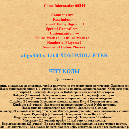
Game Information 00544
Connectivity: ---
Resolution: ---
Sound: Dolby Digital 5.1
Special Controllers: ---
Customization: ---
Online Modes : --- Offline Modes : ----
Number of Players: 1
Number of Online Players:
abgx360 v 1.0.0 XDVDMULLETER
ЧИТ КОДЫ
Достижения
вить указанные достижения, чтобы получить соответствующее количество Gamerscore 
Последний вашей линии (10 очков): Завершено происхождении человека Noble историю
Corrupted (10 очков): Завершено Dalish происхождения Elf историю.
Набрал (10 очков): Завершено происхождения Город эльфов историю.
Боронуют (10 очков): Завершено история волхвов происхождения.
Casteless (10 очков): Завершено происхождения Dwarf Commoner историю.
Kinslayer (10 очков): Завершено происхождения Dwarf Noble историю.
Последние из контролеров (20 очков): Завершено Ostagar.
еносец (20 очков): используется серая Warden договоры набор всех возможных союзни
Герою Редклифф (20 очков): Завершено "Аг из Redcliffe".
Подстрекатель толпы и демагог (20 очков): Завершено "Landsmeet".
Mercenary (20 очков): пройти 15 рабочих совета квесты.
Вознаграждению (25 очков): Во всех playthroughs, набранных на всех членов партии.
жно Романтические (25 очков): Во всех playthroughs, испытала на себе все возможные 