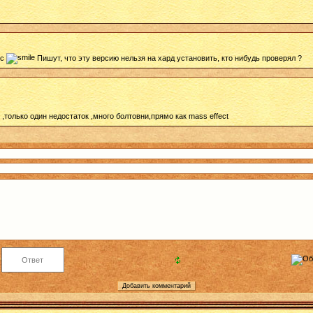
ос
Пишут, что эту версию нельзя на хард установить, кто нибудь проверял ?
,только один недостаток ,много болтовни,прямо как mass effect