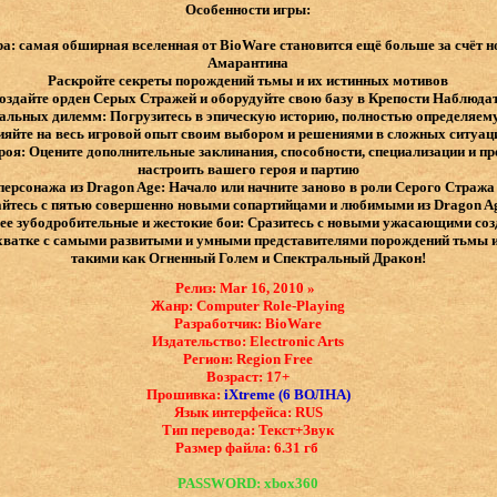
Особенности игры:
: самая обширная вселенная от BioWare становится ещё больше за счёт но
Амарантина
Раскройте секреты порождений тьмы и их истинных мотивов
оздайте орден Серых Стражей и оборудуйте свою базу в Крепости Наблюда
льных дилемм: Погрузитесь в эпическую историю, полностью определяем
ияйте на весь игровой опыт своим выбором и решениями в сложных ситуац
роя: Оцените дополнительные заклинания, способности, специализации и 
настроить вашего героя и партию
персонажа из Dragon Age: Начало или начните заново в роли Серого Стража
йтесь с пятью совершенно новыми сопартийцами и любимыми из Dragon A
ее зубодробительные и жестокие бои: Сразитесь с новыми ужасающими со
схватке с самыми развитыми и умными представителями порождений тьмы 
такими как Огненный Голем и Спектральный Дракон!
Релиз: Mar 16, 2010 »
Жанр: Computer Role-Playing
Разработчик: BioWare
Издательство: Electronic Arts
Регион: Region Free
Возраст: 17+
Прошивка:
iXtreme (6 ВОЛНА)
Язык интерфейса: ​RUS
Тип перевода: Текст+Звук
Размер файла: 6.31 гб
PASSWORD: xbox360