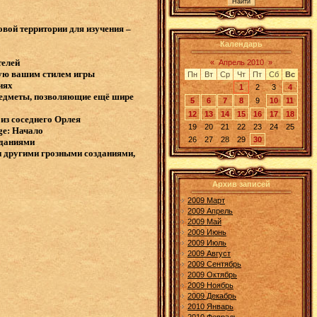
вой территории для изучения –
Календарь
телей
«
Апрель 2010
»
ую вашим стилем игры
Пн
Вт
Ср
Чт
Пт
Сб
Вс
иях
1
2
3
4
предметы, позволяющие ещё шире
5
6
7
8
9
10
11
12
13
14
15
16
17
18
 из соседнего Орлея
19
20
21
22
23
24
25
ge: Начало
26
27
28
29
30
зданиями
и другими грозными созданиями,
Архив записей
2009 Март
2009 Апрель
2009 Май
2009 Июнь
2009 Июль
2009 Август
2009 Сентябрь
2009 Октябрь
2009 Ноябрь
2009 Декабрь
2010 Январь