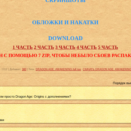
СКРИНШОТЫ
ОБЛОЖКИ И НАКАТКИ
DOWNLOAD
1 ЧАСТЬ
2 ЧАСТЬ
3 ЧАСТЬ
4 ЧАСТЬ
5 ЧАСТЬ
Н С ПОМОЩЬЮ 7 ZIP, ЧТОБЫ НЕБЫЛО СБОЕВ РАСПА
:
1312
|
Добавил
:
360
|
Теги
:
DRAGON AGE: AWAKENING full rus
,
СКАЧАТЬ DRAGON AGE: AWAKENING 
Порядок вы
или просто Dragon Age: Origins с дополнениями?
ями