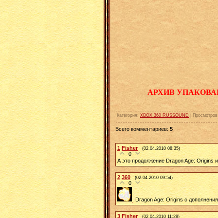
АРХИВ УПАКОВА
Категория
:
XBOX 360 RUSSOUND
|
Просмотров
Всего комментариев
:
5
1
Fisher
(02.04.2010 08:35)
0
А это продолжение Dragon Age: Origins 
2
360
(02.04.2010 09:54)
0
Dragon Age: Origins с дополнени
3
Fisher
(02.04.2010 11:28)