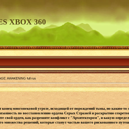
S XBOX 360
E: AWAKENING full rus
конец многовековой угрозе, исходящей от порождений тьмы, но каким-то
язанность по восстановлению ордена Серых Стражей и раскрытию секретов
е свой орден, как разрешите конфликт с "Архитектором", и какую определ
ого множества решений, которые станут частью вашего рискованного путеш