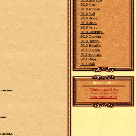
2010 Февраль
2010 Март
2010 Апрель
2010 Май
2010 Июнь
2010 Июль
2010 Август
2010 Сентябрь
2010 Октябрь
2010 Ноябрь
2010 Декабрь
2011 Январь
2011 Февраль
2011 Март
2011 Май
Друзья сайта
Официальный блог
пунктов:
Сообщество uCoz
.
База знаний uCoz
ков.
романсы.