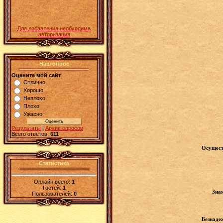
Для добавления необходима
авторизация
Наш опрос
Оцените мой сайт
Отлично
Хорошо
Неплохо
Плохо
Ужасно
Результаты
|
Архив опросов
Всего ответов:
611
Осущест
Статистика
Онлайн всего:
1
Гостей:
1
Знам
Пользователей:
0
Безнаде