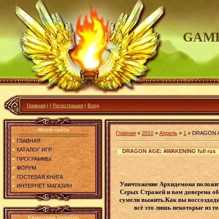
GAME
Главная
|
|
Регистрация
|
Вход
Меню сайта
Главная
»
2010
»
Апрель
»
1
»
DRAGON AG
ГЛАВНАЯ
КАТАЛОГ ИГР
DRAGON AGE: AWAKENING full rus
ПРОГРАММЫ
ФОРУМ
ГОСТЕВАЯ КНИГА
Уничтожение Архидемона положит 
ИНТЕРНЕТ МАГАЗИН
Серых Стражей и вам доверена об
сумели выжить.Как вы воссоздадит
всё это лишь некоторые из т
Категории раздела