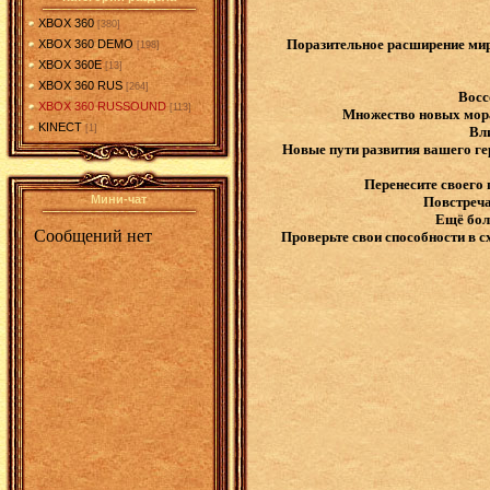
XBOX 360
[380]
Поразительное расширение мира
XBOX 360 DEMO
[198]
XBOX 360E
[13]
XBOX 360 RUS
[264]
Восс
XBOX 360 RUSSOUND
[113]
Множество новых мора
KINECT
[1]
Вл
Новые пути развития вашего ге
Перенесите своего 
Мини-чат
Повстреча
Ещё бол
Проверьте свои способности в 