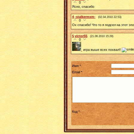
0
Ясно, спасибо
4
-stalkermxm-
(02.04.2010 22:53)
0
Ох спасибо! Что то я подсел на этот эп
5
victor55
(21.06.2010 15:29)
0
игра выше всех похвал!!
Имя *:
Email *:
Код *: