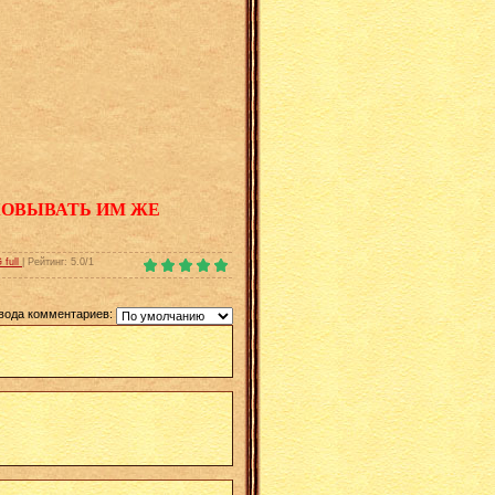
КОВЫВАТЬ ИМ ЖЕ
full
|
Рейтинг
:
5.0
/
1
вода комментариев: