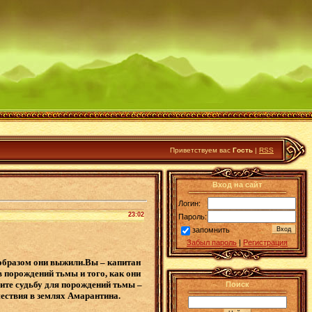
Приветствуем вас
Гость
|
RSS
Вход на сайт
Логин:
23:02
Пароль:
запомнить
Забыл пароль
|
Регистрация
 образом они выжили.Вы – капитан
 порождений тьмы и того, как они
ите судьбу для порождений тьмы –
Поиск
ествия в землях Амарантина.