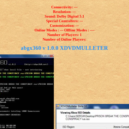
Connectivity: ---
Resolution: ---
Sound: Dolby Digital 5.1
Special Controllers: ---
Customization: ---
Online Modes : --- Offline Modes : ----
Number of Players: 1
Number of Online Players:
abgx360 v 1.0.0 XDVDMULLETER