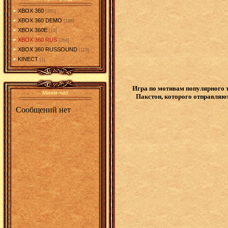
XBOX 360
[380]
XBOX 360 DEMO
[198]
XBOX 360E
[13]
XBOX 360 RUS
[264]
XBOX 360 RUSSOUND
[113]
KINECT
[1]
Игра по мотивам популярного т
Мини-чат
Пакстон, которого отправляю