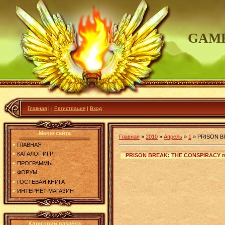
GAME
Главная
|
|
Регистрация
|
Вход
Меню сайта
Главная
»
2010
»
Апрель
»
1
»
PRISON B
ГЛАВНАЯ
КАТАЛОГ ИГР
PRISON BREAK: THE CONSPIRACY r
ПРОГРАММЫ
ФОРУМ
ГОСТЕВАЯ КНИГА
ИНТЕРНЕТ МАГАЗИН
Категории раздела