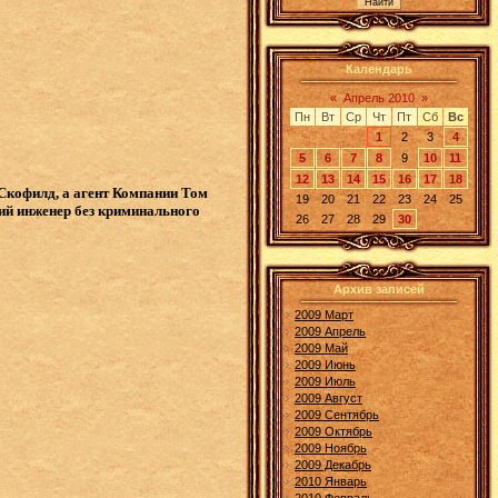
Календарь
«
Апрель 2010
»
Пн
Вт
Ср
Чт
Пт
Сб
Вс
1
2
3
4
5
6
7
8
9
10
11
12
13
14
15
16
17
18
Скофилд, а агент Компании Том
19
20
21
22
23
24
25
ий инженер без криминального
26
27
28
29
30
Архив записей
2009 Март
2009 Апрель
2009 Май
2009 Июнь
2009 Июль
2009 Август
2009 Сентябрь
2009 Октябрь
2009 Ноябрь
2009 Декабрь
2010 Январь