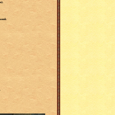
я).
аний.
.