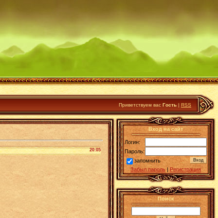
Приветствуем вас
Гость
|
RSS
Вход на сайт
Логин:
20:05
Пароль:
запомнить
Забыл пароль
|
Регистрация
Поиск