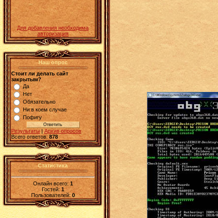
Для добавления необходима
авторизация
Наш опрос
Стоит ли делать сайт
закрытым?
Да
Нет
Обязательно
Ни в коем случае
Пофигу
Результаты
|
Архив опросов
Всего ответов:
878
Статистика
Онлайн всего:
1
Гостей:
1
Пользователей:
0