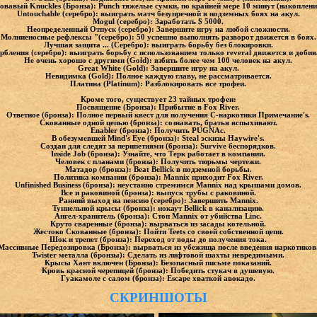
овавый Knuckles (Бронза): Punch тяжелые сумки, по крайней мере 10 минут (накоплени
Untouchable (серебро): выиграть матч безупречной в подземных боях на акул.
Mogul (серебро): Заработать $ 5000.
Неопределенный Отпуск (серебро): Завершите игру на любой сложности.
Молниеносные рефлексы "(серебро): 50 успешно выполнять разворот движется в боях.
Лучшая защита ... (Серебро): выиграть борьбу без блокировки.
рбления (серебро): выиграть борьбу с использованием только reveral движется и добив
Не очень хорошо с другими (Gold): взбить более чем 100 человек на акул.
Great White (Gold): Завершите игру на акул.
Невидимка (Gold): Полное каждую главу, не рассматривается.
Платина (Platinum): Разблокировать все трофеи.
Кроме того, существует 23 тайных трофеи:
Посвящение (Бронза): Прибытие в Fox River.
Ответное (бронза): Полное первый квест для получения С-наркотики Примечание's.
Скованные одной цепью (бронза): сознавать, братья вспыхивают.
Enabler (бронза): Получить PUGNAc.
В обезумевшей Mind's Eye (бронза): Steal эскизы Haywire's.
Создан для следят за перипетиями (бронза): Survive беспорядков.
Inside Job (бронза): Узнайте, что Терк работает в компании.
Человек с планами (бронза): Получить тюрьмы чертежи.
Матадор (бронза): Beat Bellick в подземной борьбы.
Политика компании (бронза): Mannix приходит Fox River.
Unfinished Business (бронза): неустанно стремимся Mannix над крышами домов.
Все и раковиной (бронза): выпуск трубы с раковиной.
Ранний выход на пенсию (серебро): Завершить Mannix.
Туннельной крысы (бронза): нокаут Bellick в канализацию.
Ангел-хранитель (бронза): Стоп Mannix от убийства Linc.
Круто сваренные (бронза): вырваться из засады котельной.
Жестоко Скованные (бронза): Пойти Teets со своей собственной цепи.
Шок и трепет (бронза): Переход от воды до получения тока.
Массивные Передозировка (Бронза): вырваться из убежища после введения наркотиков
Twister металла (бронзы): Сделать из лифтовой шахты невредимыми.
Крысы Хант включен (Бронза): Безопасный письме показаний.
Кровь красной черепицей (бронза): Победить стукач в душевую.
Гуакамоле с салом (бронза): Escape хваткой авокадо.
СКРИНШОТЫ