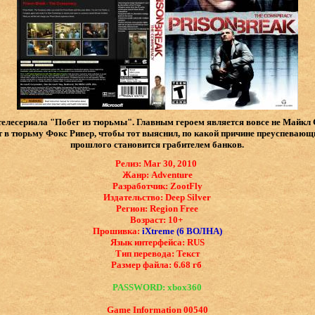
елесериала "Побег из тюрьмы". Главным героем является вовсе не Майкл 
т в тюрьму Фокс Ривер, чтобы тот выяснил, по какой причине преуспевающ
прошлого становится грабителем банков.
Релиз: Mar 30, 2010
Жанр: Adventure
Разработчик: ZootFly
Издательство: Deep Silver
Регион: Region Free
Возраст: 10+
Прошивка:
iXtreme (6 ВОЛНА)
Язык интерфейса: ​RUS
Тип перевода: Текст
Размер файла: 6.68 гб
PASSWORD: xbox360
Game Information 00540