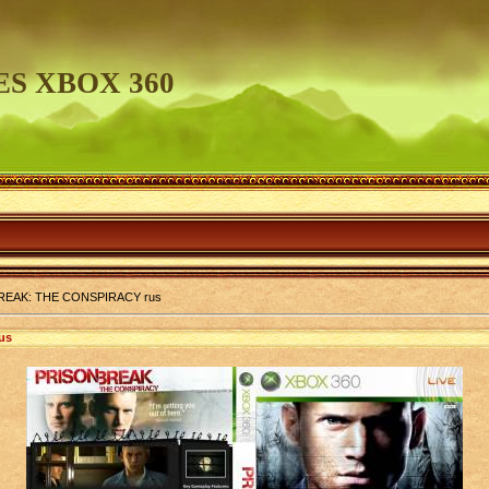
S XBOX 360
REAK: THE CONSPIRACY rus
us