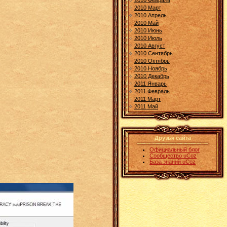
2010 Февраль
2010 Март
2010 Апрель
2010 Май
2010 Июнь
2010 Июль
2010 Август
2010 Сентябрь
2010 Октябрь
2010 Ноябрь
2010 Декабрь
2011 Январь
2011 Февраль
2011 Март
2011 Май
Друзья сайта
Официальный блог
Сообщество uCoz
База знаний uCoz