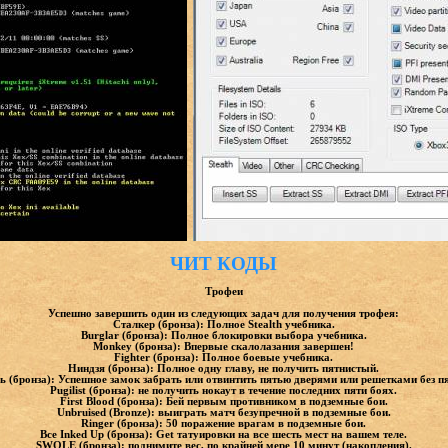
ЧИТ КОДЫ
Трофеи
Успешно завершить один из следующих задач для получения трофея:
Сталкер (бронза): Полное Stealth учебника.
Burglar (бронза): Полное блокировки выбора учебника.
Monkey (бронза): Впервые скалолазания завершен!
Fighter (бронза): Полное боевые учебника.
Ниндзя (бронза): Полное одну главу, не получить пятнистый.
ь (бронза): Успешное замок забрать или отвинтить пятью дверями или решетками без п
Pugilist (бронза): не получить нокаут в течение последних пяти боях.
First Blood (бронза): Бей первым противником в подземные бои.
Unbruised (Bronze): выиграть матч безупречной в подземные бои.
Ringer (бронза): 50 поражение врагам в подземные бои.
Все Inked Up (бронза): Get татуировки на все шесть мест на вашем теле.
SWOLE (бронза): поднимите вес, по крайней мере 10 минут (накопления).