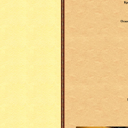
Кр
Оско