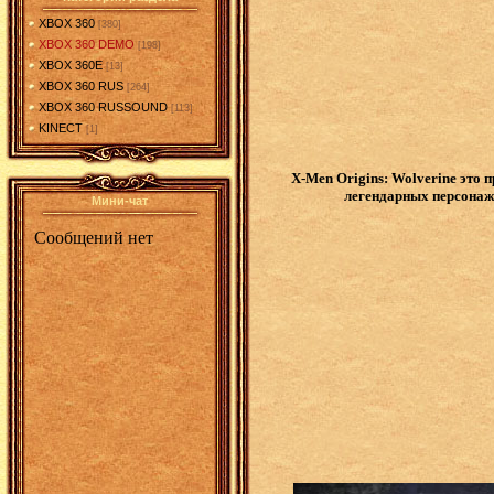
XBOX 360
[380]
XBOX 360 DEMO
[198]
XBOX 360E
[13]
XBOX 360 RUS
[264]
XBOX 360 RUSSOUND
[113]
KINECT
[1]
X-Men Origins: Wolverine это
легендарных персонаж
Мини-чат