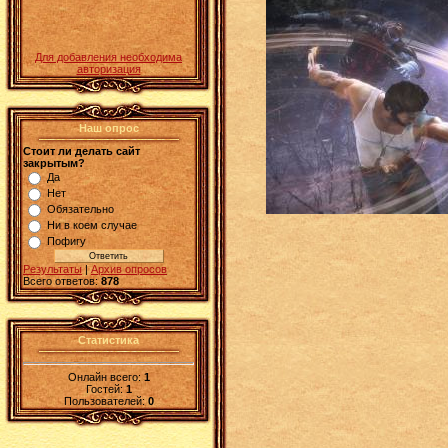
Для добавления необходима
авторизация
Наш опрос
Стоит ли делать сайт
закрытым?
Да
Нет
Обязательно
Ни в коем случае
Пофигу
Результаты
|
Архив опросов
Всего ответов:
878
Статистика
Онлайн всего:
1
Гостей:
1
Пользователей:
0