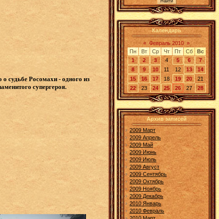
Календарь
«
Февраль 2010
»
Пн
Вт
Ср
Чт
Пт
Сб
Вс
1
2
3
4
5
6
7
8
9
10
11
12
13
14
о судьбе Росомахи - одного из
15
16
17
18
19
20
21
аменитого супергероя.
22
23
24
25
26
27
28
Архив записей
2009 Март
2009 Апрель
2009 Май
2009 Июнь
2009 Июль
2009 Август
2009 Сентябрь
2009 Октябрь
2009 Ноябрь
2009 Декабрь
2010 Январь
2010 Февраль
2010 Март