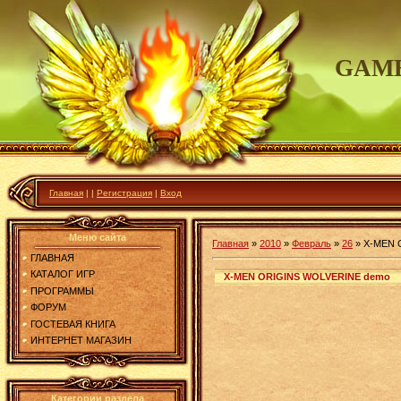
GAME
Главная
|
|
Регистрация
|
Вход
Меню сайта
Главная
»
2010
»
Февраль
»
26
»
X-MEN 
ГЛАВНАЯ
КАТАЛОГ ИГР
X-MEN ORIGINS WOLVERINE demo
ПРОГРАММЫ
ФОРУМ
ГОСТЕВАЯ КНИГА
ИНТЕРНЕТ МАГАЗИН
Категории раздела