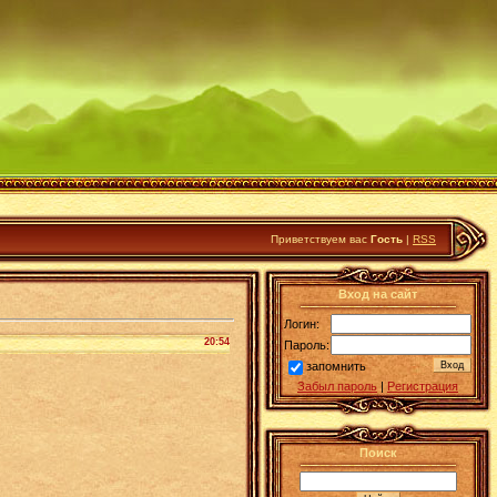
Приветствуем вас
Гость
|
RSS
Вход на сайт
Логин:
20:54
Пароль:
запомнить
Забыл пароль
|
Регистрация
Поиск