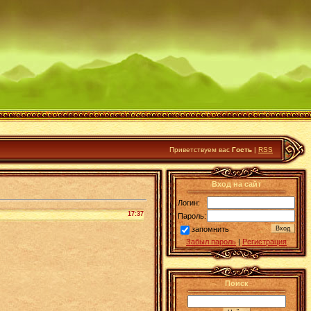
Приветствуем вас
Гость
|
RSS
Вход на сайт
Логин:
17:37
Пароль:
запомнить
Забыл пароль
|
Регистрация
Поиск