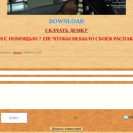
DOWNLOAD
СКАЧАТЬ ДЕМКУ
Н С ПОМОЩЬЮ 7 ZIP, ЧТОБЫ НЕБЫЛО СБОЕВ РАСПА
|
Добавил
:
Xboxer
|
Рейтинг
:
0.0
/
0