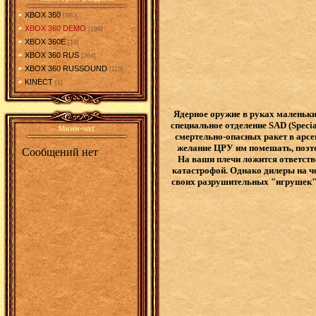
XBOX 360
[380]
XBOX 360 DEMO
[198]
XBOX 360E
[13]
XBOX 360 RUS
[264]
XBOX 360 RUSSOUND
[113]
KINECT
[1]
Ядерное оружие в руках маленьки
специальное отделение SAD (Specia
Мини-чат
смертельно-опасных ракет в арс
желание ЦРУ им помешать, поэто
На ваши плечи ложится ответств
катастрофой. Однако дилеры на ч
своих разрушительных "игрушек". 