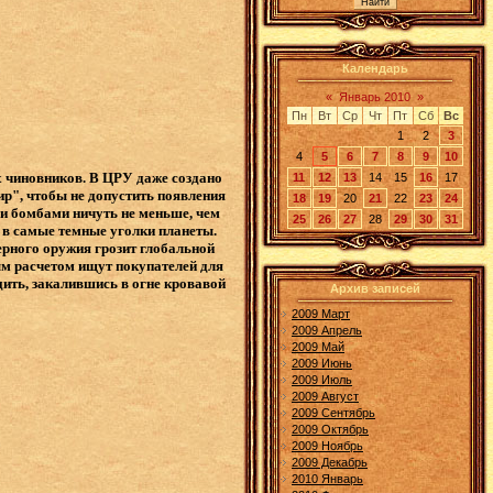
Календарь
«
Январь 2010
»
Пн
Вт
Ср
Чт
Пт
Сб
Вс
1
2
3
4
5
6
7
8
9
10
х чиновников. В ЦРУ даже создано
11
12
13
14
15
16
17
мир", чтобы не допустить появления
18
19
20
21
22
23
24
и бомбами ничуть не меньше, чем
25
26
27
28
29
30
31
в самые темные уголки планеты.
ерного оружия грозит глобальной
м расчетом ищут покупателей для
дить, закалившись в огне кровавой
Архив записей
2009 Март
2009 Апрель
2009 Май
2009 Июнь
2009 Июль
2009 Август
2009 Сентябрь
2009 Октябрь
2009 Ноябрь
2009 Декабрь
2010 Январь