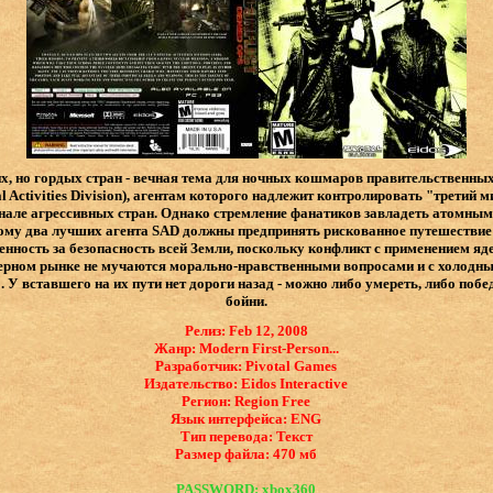
х, но гордых стран - вечная тема для ночных кошмаров правительственны
l Activities Division), агентам которого надлежит контролировать "третий 
енале агрессивных стран. Однако стремление фанатиков завладеть атомным
му два лучших агента SAD должны предпринять рискованное путешествие 
енность за безопасность всей Земли, поскольку конфликт с применением яд
ерном рынке не мучаются морально-нравственными вопросами и с холодны
У вставшего на их пути нет дороги назад - можно либо умереть, либо побе
бойни.
Релиз: Feb 12, 2008
Жанр: Modern First-Person...
Разработчик: Pivotal Games
Издательство: Eidos Interactive
Регион: Region Free
Язык интерфейса: ​ENG
Тип перевода: Текст
Размер файла: 470 мб
PASSWORD: xbox360