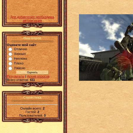
Для добавления необходима
авторизация
Наш опрос
Оцените мой сайт
Отлично
Хорошо
Неплохо
Плохо
Ужасно
Результаты
|
Архив опросов
Всего ответов:
611
Статистика
Онлайн всего:
2
Гостей:
2
Пользователей:
0