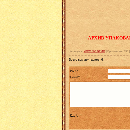
АРХИВ УПАКОВА
Категория
:
XBOX 360 DEMO
|
Просмотров
:
693
Всего комментариев
:
0
Имя *:
Email *:
Код *: