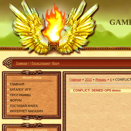
GAME
Главная
|
|
Регистрация
|
Вход
Меню сайта
Главная
»
2010
»
Январь
»
5
»
CONFLICT
ГЛАВНАЯ
КАТАЛОГ ИГР
CONFLICT: DENIED OPS demo
ПРОГРАММЫ
ФОРУМ
ГОСТЕВАЯ КНИГА
ИНТЕРНЕТ МАГАЗИН
Категории раздела