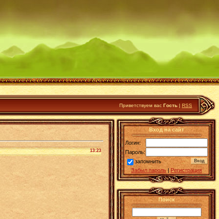
Приветствуем вас
Гость
|
RSS
Вход на сайт
Логин:
13:23
Пароль:
запомнить
Забыл пароль
|
Регистрация
Поиск