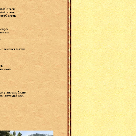
otoCareer.
otoCareer.
otoCareer.
enge.
зовам.
.
 плейлист матча.
т.
скачком.
шему автомобилю.
шем автомобиле.