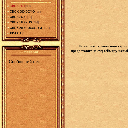
XBOX 360
[380]
XBOX 360 DEMO
[198]
XBOX 360E
[13]
XBOX 360 RUS
[264]
XBOX 360 RUSSOUND
[113]
KINECT
[1]
Hовaя часть известной сери
предоставит на суд геймеру новы
Мини-чат