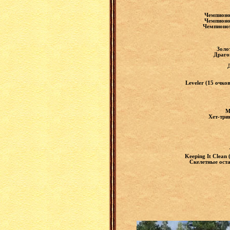
Чемпионом
Чемпионом
Чемпионом
Золо
Драго
Leveler (15 очк
М
Хет-три
Keeping It Clean
Скелетные оста