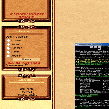
Для добавления необходима
авторизация
Наш опрос
Оцените мой сайт
Отлично
Хорошо
Неплохо
Плохо
Ужасно
Результаты
|
Архив опросов
Всего ответов:
611
Статистика
Онлайн всего:
1
Гостей:
1
Пользователей:
0