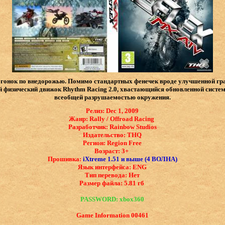
и гонок по внедорожью. Помимо стандартных фенечек вроде улучшенной гр
й физический движок Rhythm Racing 2.0, хвастающийся обновленной систем
всеобщей разрушаемостью окружения.
Релиз: Dec 1, 2009
Жанр: Rally / Offroad Racing
Разработчик: Rainbow Studios
Издательство: THQ
Регион: Region Free
Возраст: 3+
Прошивка:
iXtreme 1.51 и выше (4 ВОЛНА)
Язык интерфейса: ​ENG
Тип перевода: Нет
Размер файла: 5.81 гб
PASSWORD: xbox360
Game Information 00461