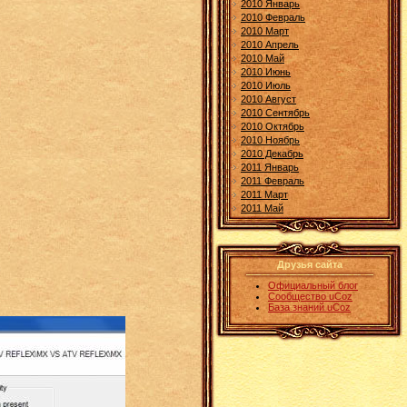
2010 Январь
2010 Февраль
2010 Март
2010 Апрель
2010 Май
2010 Июнь
2010 Июль
2010 Август
2010 Сентябрь
2010 Октябрь
2010 Ноябрь
2010 Декабрь
2011 Январь
2011 Февраль
2011 Март
2011 Май
Друзья сайта
Официальный блог
Сообщество uCoz
База знаний uCoz