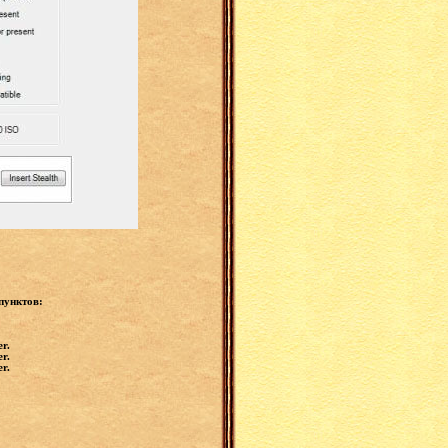
пунктов:
r.
r.
r.