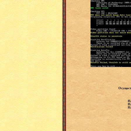
Осущест
На
На
На