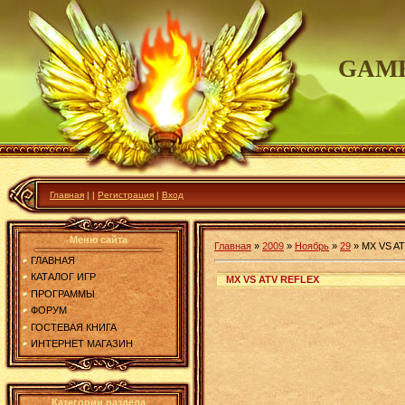
GAME
Главная
|
|
Регистрация
|
Вход
Меню сайта
Главная
»
2009
»
Ноябрь
»
29
»
MX VS A
ГЛАВНАЯ
КАТАЛОГ ИГР
MX VS ATV REFLEX
ПРОГРАММЫ
ФОРУМ
ГОСТЕВАЯ КНИГА
ИНТЕРНЕТ МАГАЗИН
Категории раздела