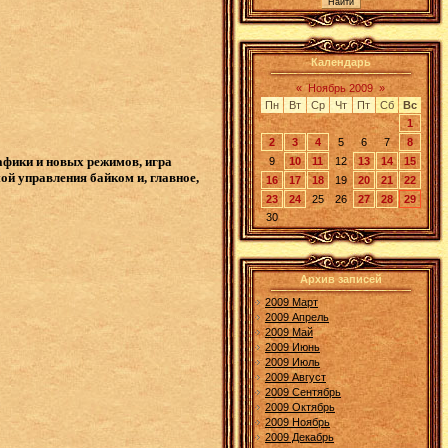
Календарь
«
Ноябрь 2009
»
Пн
Вт
Ср
Чт
Пт
Сб
Вс
1
2
3
4
5
6
7
8
афики и новых режимов, игра
9
10
11
12
13
14
15
ой управления байком и, главное,
16
17
18
19
20
21
22
23
24
25
26
27
28
29
30
Архив записей
2009 Март
2009 Апрель
2009 Май
2009 Июнь
2009 Июль
2009 Август
2009 Сентябрь
2009 Октябрь
2009 Ноябрь
2009 Декабрь