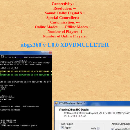
Connectivity: ---
Resolution: ---
Sound: Dolby Digital 5.1
Special Controllers: ---
Customization: ---
Online Modes : --- Offline Modes : ----
Number of Players: 1
Number of Online Players:
abgx360 v 1.0.0 XDVDMULLETER