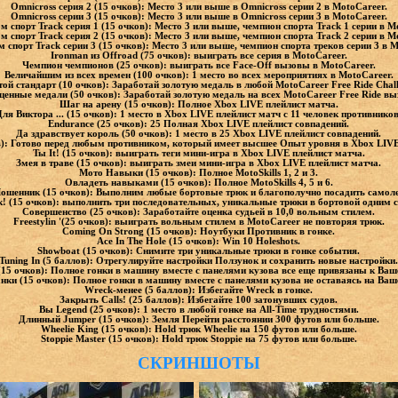
Omnicross серия 2 (15 очков): Место 3 или выше в Omnicross серии 2 в MotoCareer.
Omnicross серии 3 (15 очков): Место 3 или выше в Omnicross серии 3 в MotoCareer.
 спорт Track серия 1 (15 очков): Место 3 или выше, чемпион спорта Track 1 серии в M
 спорт Track серия 2 (15 очков): Место 3 или выше, чемпион спорта Track 2 серии в M
 спорт Track серии 3 (15 очков): Место 3 или выше, чемпион спорта треков серии 3 в M
Ironman из Offroad (75 очков): выиграть все серия в MotoCareer.
Чемпион чемпионов (25 очков): выиграть все Face-Off вызовы в MotoCareer.
Величайшим из всех времен (100 очков): 1 место во всех мероприятиях в MotoCareer.
той стандарт (10 очков): Заработай золотую медаль в любой MotoCareer Free Ride Chall
ценные медали (50 очков): Заработай золотую медаль на всех MotoCareer Free Ride вы
Шаг на арену (15 очков): Полное Xbox LIVE плейлист матча.
Для Виктора ... (15 очков): 1 место в Xbox LIVE плейлист матч с 11 человек противников
Endurance (25 очков): 25 Полная Xbox LIVE плейлист совпадений.
Да здравствует король (50 очков): 1 место в 25 Xbox LIVE плейлист совпадений.
ов): Готово перед любым противником, который имеет высшее Опыт уровня в Xbox LIVE
Ты It! (15 очков): выиграть теги мини-игра в Xbox LIVE плейлист матча.
Змея в траве (15 очков): выиграть змеи мини-игра в Xbox LIVE плейлист матча.
Мото Навыки (15 очков): Полное MotoSkills 1, 2 и 3.
Овладеть навыками (15 очков): Полное MotoSkills 4, 5 и 6.
ошенник (15 очков): Выполним любые бортовые трюк и благополучно посадить самоле
к! (15 очков): выполнить три последовательных, уникальные трюки в бортовой одним 
Совершенство (25 очков): Заработайте оценка судьей в 10,0 вольным стилем.
Freestylin '(25 очков): выиграть вольным стилем в MotoCareer не повторяя трюк.
Coming On Strong (15 очков): Ноутбуки Противник в гонке.
Ace In The Hole (15 очков): Win 10 Holeshots.
Showboat (15 очков): Снимите три уникальные трюки в гонке события.
Tuning In (5 баллов): Отрегулируйте настройки Ползунок и сохранить новые настройки.
 (15 очков): Полное гонки в машину вместе с панелями кузова все еще привязаны к Ва
нки (15 очков): Полное гонки в машину вместе с панелями кузова не оставаясь на Ва
Wreck-менее (5 баллов): Избегайте Wreck в гонке.
Закрыть Calls! (25 баллов): Избегайте 100 затонувших судов.
Вы Legend (25 очков): 1 место в любой гонке на All-Time трудностями.
Длинный Jumper (15 очков): Земля Перейти расстоянии 300 футов или больше.
Wheelie King (15 очков): Hold трюк Wheelie на 150 футов или больше.
Stoppie Master (15 очков): Hold трюк Stoppie на 75 футов или больше.
СКРИНШОТЫ