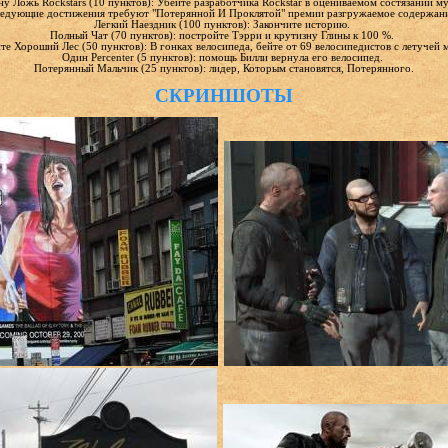
ну Ложь Rockstars (10 пунктов): Убейте разработчика Rockstar в оцениваемом состязании м
едующие достижения требуют "Потерянной И Проклятой" премии разгружаемое содержани
Легкий Наездник (100 пунктов): Закончите историю.
Полный Чат (70 пунктов): постройте Тэрри и крутизну Глины к 100 %.
те Хороший Лес (50 пунктов): В гонках велосипеда, бейте от 69 велосипедистов с летучей
Один Percenter (5 пунктов): помощь Билли вернула его велосипед.
Потерянный Мальчик (25 пунктов): лидер, Которым становятся, Потерянного.
СКРИНШОТЫ