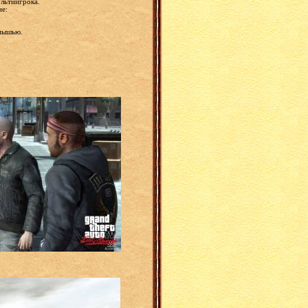
ультиигрока.
е:
 мышью.