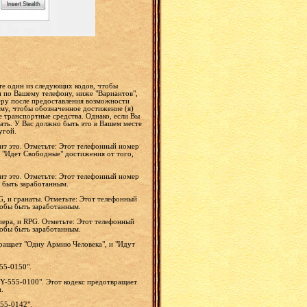
ите один из следующих кодов, чтобы
н по Вашему телефону, ниже "Вариантов",
гру после предоставления возможности
му, чтобы обозначенное достижение (я)
 транспортные средства. Однако, если Вы
ать. У Вас должно быть это в Вашем месте
угой.
вит это. Отметьте: Этот телефонный номер
 "Идет Свободные" достижения от того,
вит это. Отметьте: Этот телефонный номер
 быть заработанным.
G, и гранаты. Отметьте: Этот телефонный
обы быть заработанным.
пера, и RPG. Отметьте: Этот телефонный
обы быть заработанным.
вращает "Одну Армию Человека", и "Идут
55-0150".
Y-555-0100". Этот кодекс предотвращает
.
55-0142".