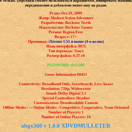
не только. Персонаж сможет пользоваться парашютом, минировать машины.
передвижения и добавлено новое шоу на радио
Релиз: Oct 29, 2009
Жанр: Modern Action Adventure
Разработчик: Rockstar North
Издательство: Rockstar Games
Регион: Region Free
Возраст: 17+
Прошивка:
iXtreme 1.51 и выше (4-я волна)
Язык интерфейса: ​RUS
Тип перевода: Текст
Размер файла: 6.37 гб
PASSWORD: xbox360
Game Information 00451
Connectivity: Broadband Only, Scoreboards, Live Aware
Resolution: 720p, Widescreen
Sound: Dolby Digital 5.1
Special Controllers: Headset
Customization: Downloadable Content
Offline Modes : --- Online Modes : Competitive, Cooperative, Team Oriented
Number of Players: 1
Number of Online Players: 16
abgx360 v 1.0.0 XDVDMULLETER