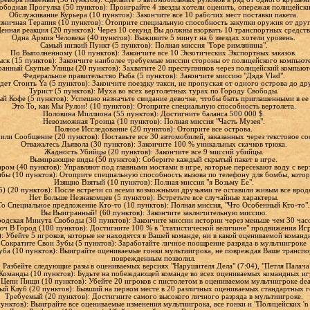
ободная Прогулка (50 пунктов): Проиграйте 4 звезды хотели оценить, опережая полицейск
Обслуживание Курьера (10 пунктов): Закончите все 10 рабочих мест поставки пакета.
зничная Терапия (10 пунктов): Отоприте специальную способность закупки оружия от дру
енная реакция (20 пунктов): Через 10 секунд Вы должны взорвать 10 транспортных средст
Одна Армия Человека (40 пунктов): Выживите 5 минут на 6 звездах хотели уровень.
Самый низкий Пункт (5 пунктов): Полная миссия "Горе римлянина".
По Выполненному (10 пунктов): Закончите все 10 Экзотических Экспортных заказов.
ыск (15 пунктов): Закончите наиболее требуемые миссии стороны от полицейского компьют
анный Скупые Улицы (20 пунктов): Захватите 20 преступников через полицейский компьют
Федеральное правительство Рыба (5 пунктов): Закончите миссию "Дядя Vlad".
дет Стоить Ya (5 пунктов): Закончите поездку такси, не пропуская от одного острова до д
Турист (5 пунктов): Муха во всех вертолетных турах по Городу Свободы.
й Кофе (5 пунктов): Успешно назначьте свидание девочке, чтобы быть приглашенными в ее
Это То, как Мы Рулон! (10 пунктов): Отоприте специальную способность вертолета.
Половина Миллиона (55 пунктов): Достигните баланса 500 000 $.
Невозможная Троица (10 пунктов): Полная миссия "Часть Музея".
Полное Исследование (20 пунктов): Отоприте все острова.
или Сообщение (20 пунктов): Поставьте все 30 автомобилей, заказанных через текстовое с
Отважьтесь Дьявола (30 пунктов): Закончите 100 % уникальных скачков трюка.
Жадность Убийцы (20 пунктов): Закончите все 9 миссий убийцы.
Вымирающие виды (50 пунктов): Соберите каждый скрытый пакет в игре.
ром (40 пунктов): Управляют под главными мостами в игре, которые пересекают воду с ве
бы (10 пунктов): Отоприте специальную способность вызова по телефону для бомбы, кото
Изящно Взятый (10 пунктов): Полная миссия "я Возьму Ее".
) (20 пунктов): После встречи со всеми возможными друзьями те оставили живым все врод
Нет Больше Незнакомцев (5 пунктов): Встретьте все случайные характеры.
То Специальное предложение Кто-то (10 пунктов): Полная миссия, "Что Особенный Кто-то"
Вы Выигранный! (60 пунктов): Закончите заключительную миссию.
родская Минута Свободы (30 пунктов): Закончите миссии истории через меньше чем 30 час
юч В Город (100 пунктов): Достигните 100 % в "статистической величине" продвижения Иг
): Убейте 5 игроков, которые не находятся в Вашей команде, ни в какой оцениваемой коман
Сократите Свои Зубы (5 пунктов): Заработайте личное поощрение разряда в мультиигроке
ба (10 пунктов): Выиграйте оцениваемые гонки мультиигрока, не повреждая Ваше транспо
поврежденным позволил.
 Разбейте следующие разы в оцениваемых версиях "Нарушителя Дела" (7:04), "Петля Палача" 
Команды (10 пунктов): Будьте на побеждающей команде во всех оцениваемых командных и
Цепи Пищи (10 пунктов): Убейте 20 игроков с пистолетом в оцениваемом мультиигроке de
ый Клуб (20 пунктов): Бывший на первом месте в 20 различных оцениваемых стандартных 
Требуемый (20 пунктов): Достигните самого высокого личного разряда в мультиигроке.
пунктов): Выиграйте все оцениваемые изменения мультиигрока, все гонки и "Полицейских 'n