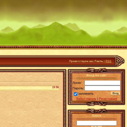
Приветствуем вас
Гость
|
RSS
Вход на сайт
Логин:
19:58
Пароль:
запомнить
Забыл пароль
|
Регистрация
Поиск