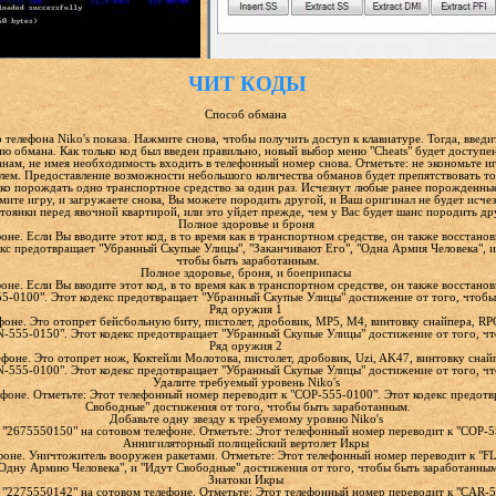
ЧИТ КОДЫ
Способ обмана
 телефона Niko's показа. Нажмите снова, чтобы получить доступ к клавиатуре. Тогда, введ
 обмана. Как только код был введен правильно, новый выбор меню "Cheats" будет доступе
нам, не имея необходимость входить в телефонный номер снова. Отметьте: не экономьте и
лем. Предоставление возможности небольшого количества обманов будет препятствовать то
ко порождать одно транспортное средство за один раз. Исчезнут любые ранее порожденные
ите игру, и загружаете снова, Вы можете породить другой, и Ваш оригинал не будет исчез
стоянки перед явочной квартирой, или это уйдет прежде, чем у Вас будет шанс породить др
Полное здоровье и броня
не. Если Вы вводите этот код, в то время как в транспортном средстве, он также восстано
кс предотвращает "Убранный Скупые Улицы", "Заканчивают Его", "Одна Армия Человека", и
чтобы быть заработанным.
Полное здоровье, броня, и боеприпасы
не. Если Вы вводите этот код, в то время как в транспортном средстве, он также восстано
55-0100". Этот кодекс предотвращает "Убранный Скупые Улицы" достижение от того, чтобы
Ряд оружия 1
оне. Это отопрет бейсбольную биту, пистолет, дробовик, MP5, M4, винтовку снайпера, RP
-555-0150". Этот кодекс предотвращает "Убранный Скупые Улицы" достижение от того, чт
Ряд оружия 2
фоне. Это отопрет нож, Коктейли Молотова, пистолет, дробовик, Uzi, AK47, винтовку снай
-555-0100". Этот кодекс предотвращает "Убранный Скупые Улицы" достижение от того, чт
Удалите требуемый уровень Niko's
фоне. Отметьте: Этот телефонный номер переводит к "COP-555-0100". Этот кодекс предот
Свободные" достижения от того, чтобы быть заработанным.
Добавьте одну звезду к требуемому уровню Niko's
 "2675550150" на сотовом телефоне. Отметьте: Этот телефонный номер переводит к "COP-5
Аннигиляторный полицейский вертолет Икры
фоне. Уничтожитель вооружен ракетами. Отметьте: Этот телефонный номер переводит к "FL
Одну Армию Человека", и "Идут Свободные" достижения от того, чтобы быть заработанным
Знатоки Икры
 "2275550142" на сотовом телефоне. Отметьте: Этот телефонный номер переводит к "CAR-5