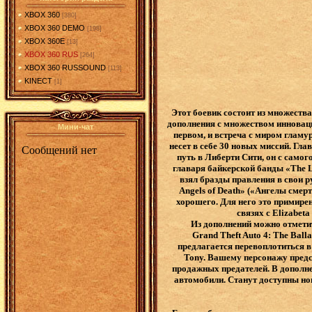
XBOX 360
[380]
XBOX 360 DEMO
[198]
XBOX 360E
[13]
XBOX 360 RUS
[264]
XBOX 360 RUSSOUND
[113]
KINECT
[1]
Этот боевик состоит из множеств
дополнения с множеством инноваци
Мини-чат
первом, и встреча с миром гламу
несет в себе 30 новых миссий. Гла
путь в Либерти Сити, он с самог
главаря байкерской банды «The L
взял бразды правления в свои р
Angels of Death» («Ангелы смерт
хорошего. Для него это примире
связях с Elizabe
Из дополнений можно отметит
Grand Theft Auto 4: The Ball
предлагается перевоплотиться в
Tony. Вашему персонажу предс
продажных предателей. В дополне
автомобили. Станут доступны но