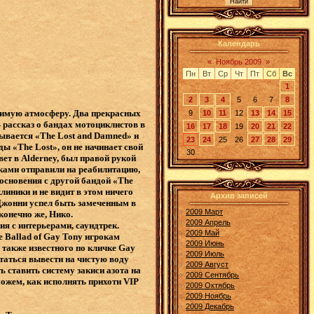
Календарь
«
Ноябрь 2009
»
Пн
Вт
Ср
Чт
Пт
Сб
Вс
1
2
3
4
5
6
7
8
римую атмосферу. Два прекрасных
9
10
11
12
13
14
15
рассказ о бандах мотоциклистов в
16
17
18
19
20
21
22
зывается «The Lost and Damned» и
23
24
25
26
27
28
29
ды «The Lost», он не начинает свой
30
вет в Alderney, был правой рукой
иками отправили на реабилитацию,
основения с другой бандой «The
линики и не видит в этом ничего
Архив записей
 Джонни успел быть замеченным в
2009 Март
конечно же, Нико.
2009 Апрель
ия с интерьерами, саундтрек.
2009 Май
he Ballad of Gay Tony игрокам
2009 Июнь
 также известного по кличке Gay
2009 Июль
таться вывести на чистую воду
2009 Август
 ставить систему закиси азота на
2009 Сентябрь
ожем, как исполнять прихоти VIP
2009 Октябрь
2009 Ноябрь
2009 Декабрь