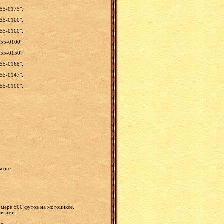
55-0175".
55-0100".
55-0100".
55-0100".
55-0150".
55-0168".
55-0147".
55-0100".
:
core:
й мере 500 футов на мотоцикле.
авками.
ия.