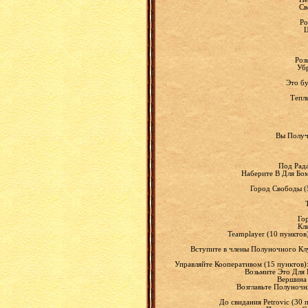
Св
Ро
Ц
Роз
Убр
Это бу
Теплы
Вы Получ
Под Рада
Наберите B Для Бом
Город Свободы (5
Го
Кл
Teamplayer (10 пунктов
Вступите в члены Полуночного Клу
Управляйте Кооперативом (15 пунктов):
Возьмите Это Для 
Вершина 
Возглавьте Полуночн
До свидания Petrovic (30 