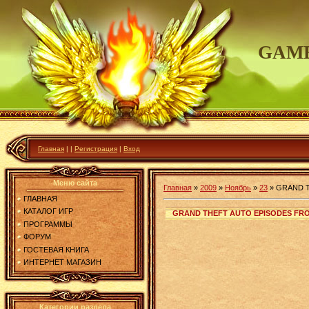
GAME
Главная
|
|
Регистрация
|
Вход
Меню сайта
Главная
»
2009
»
Ноябрь
»
23
»
GRAND T
ГЛАВНАЯ
КАТАЛОГ ИГР
GRAND THEFT AUTO EPISODES FROM
ПРОГРАММЫ
ФОРУМ
ГОСТЕВАЯ КНИГА
ИНТЕРНЕТ МАГАЗИН
Категории раздела