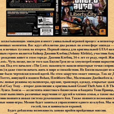
а захватывающих эпизодов и имеет уникальный игровой процесс и неповто
онных моментов. Вас ждут абсолютно два разных по атмосфере эпизода — 
ра и ночных тусовок во втором. Первый эпизод для оригинальной GTA 4 на
вным героем является байкер Джонни Клебиц (Johnny Klebitz), участник бан
о рождения живет в этом городе. Джонни Клебиц, 34-х лет от роду, еврей. Жи
ost». Чуть позже, после того как Билли Грэя из-за злоупотребления наркот
уки. Под его началом «The Lost» наконец-то нашли некоторые точки соприк
и») и даже смогли начать жить в мире и спокойствии. Но Билли выходит из к
ние было чертовски плохой идеей. На этом закручен сюжет эпизода. Так же
ta Torres, живущей в южном Bohan, Плейбоем Икс, Маленьким Джейкобом и, 
ь: новые режимы мультиплеера, оружие, транспорт, одежду, открытые здан
ad of Gay Tony – второе дополнение к оригинальной Grand Theft Auto 4. В T
 Луиса Лопеза — ассистента известного бизнесмена и бандита Тони Принца,
тоит выполнять различные поручения от друзей и членов семьи, а также пы
нии появится новая система рукопашного боя. Также появится возможность
вые мини-игры. Можно будет заняться управлением одного из клубов. Мы м
гостей, так и заниматься охраной.
Будет добавлена возможность заново пройти пройденные миссии.