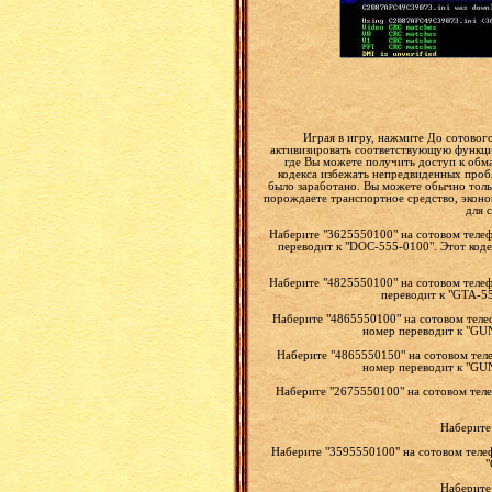
Играя в игру, нажмите До сотового
активизировать соответствующую функцию
где Вы можете получить доступ к обма
кодекса избежать непредвиденных проб
было заработано. Вы можете обычно толь
порождаете транспортное средство, эконом
для 
Наберите "3625550100" на сотовом телефо
переводит к "DOC-555-0100". Этот коде
Наберите "4825550100" на сотовом телефо
переводит к "GTA-5
Наберите "4865550100" на сотовом телеф
номер переводит к "GUN
Наберите "4865550150" на сотовом теле
номер переводит к "GUN
Наберите "2675550100" на сотовом теле
Наберите
Наберите "3595550100" на сотовом теле
"
Наберите