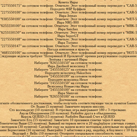
Комета Икры
 "2275550175" на сотовом телефоне. Отметьте: Этот телефонный номер переводит к "CAR-5
Породите ФБР Буффало
 "2275550100" на сотовом телефоне. Отметьте: Этот телефонный номер переводит к "CAR-5
Икра Jetmax
"9385550100" на сотовом телефоне. Отметьте: Этот телефонный номер переводит к "WET-5
Икра NRG-900
"6255550100" на сотовом телефоне. Отметьте: Этот телефонный номер переводит к "MBK-5
Икра Sanchez
"6255550150" на сотовом телефоне. Отметьте: Этот телефонный номер переводит к "MBK-5
Икра SuperGT
 "2275550168" на сотовом телефоне. Отметьте: Этот телефонный номер переводит к "CAR-5
Икра Turismo
 "2275550147" на сотовом телефоне. Отметьте: Этот телефонный номер переводит к "CAR-5
Погода изменения и яркость
 "4685550100" на сотовом телефоне. Отметьте: Этот телефонный номер переводит к "HOT-5
Следующие кодексы требуют "Потерянной И Проклятой" премии разгружаемое содержание
Лепёшка с начинкой Икры
Наберите "8265550150" на сотовом телефоне.
Икра Двойной велосипед T
Наберите "2455550125" на сотовом телефоне.
Породите велосипед Hakuchou
Наберите "2455550199" на сотовом телефоне.
Породите велосипед Hexer
Наберите "2455550150" на сотовом телефоне.
Велосипед Новшества Икры
Наберите "2455550100" на сотовом телефоне.
Икра Slamvan
Наберите "8265550100" на сотовом телефоне.
Достижения
игните обозначенного достижения, чтобы получить соответствующее число пунктов Gamers
От Лодки (5 пунктов): Закончите первую миссию.
Сто восемьдесят (10 пунктов): В стрелках игра выигрывают 180 с 3 стрелками.
Акула Объединения (10 пунктов): Разбейте друга в объединении.
Король QUB3D (15 пунктов): Разбейте Высокий Счет в QUB3D
Закончите Его (15 пунктов): Закончите 10 прилавков схватки через 4 минуты
Генетически Выше (25 пунктов): Бывший на первом месте в 20 singleplayer уличных гонках.
е мотоцикла (30 пунктов): Сделайте езду на заднем колесе мотоцикла длительные по крайне
ние Бормотания (10 пунктов): Выиграйте 3 забастовки в ряд, индейку, в боулинге с 10 бул
Ведущий г. Bellic (10 пунктов): Отоприте специальную способность такси.
реворачиваемый (30 пунктов): Сделайте 5 автомобильных рулонов в ряд от одного крушен