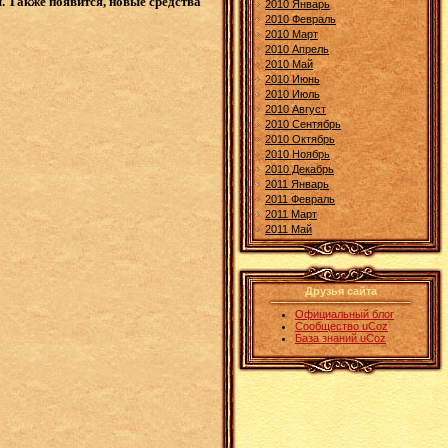
 Также появится, новые средства
2010 Январь
2010 Февраль
2010 Март
2010 Апрель
2010 Май
2010 Июнь
2010 Июль
2010 Август
2010 Сентябрь
2010 Октябрь
2010 Ноябрь
2010 Декабрь
2011 Январь
2011 Февраль
2011 Март
2011 Май
Друзья сайта
Официальный блог
Сообщество uCoz
База знаний uCoz