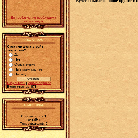
Будет добавлено новое оружие и 
Для добавления необходима
авторизация
Наш опрос
Стоит ли делать сайт
закрытым?
Да
Нет
Обязательно
Ни в коем случае
Пофигу
Результаты
|
Архив опросов
Всего ответов:
878
Статистика
Онлайн всего:
1
Гостей:
1
Пользователей:
0