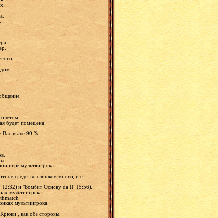
их.
га.
в.
ера.
ер.
ругого.
 дом.
ообщение.
ртолетом.
рая будет помещена.
е Вас выше 90 %.
.
ов.
ры.
дной игре мультиигрока.
ртное средство слишком много, и с
(2:32) и "Бомбит Основу da II" (5:56).
грах мультиигрока.
athmatch.
гонках мультиигрока.
 Крюки", как обе стороны.