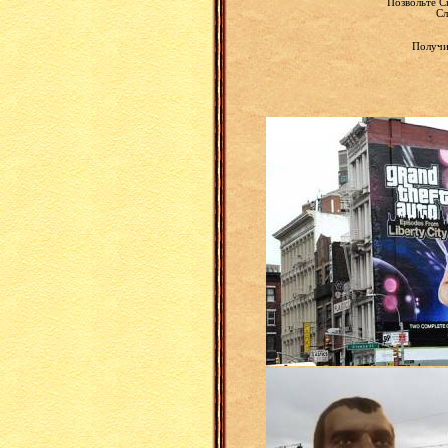
Позвольте С
Сл
Получи