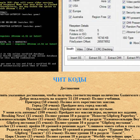
ЧИТ КОДЫ
Достижения
вить указанные достижения, чтобы получить соответствующее количество Gamerscore 
Добро пожаловать на планету 51 (10 очков): Полное учебники.
Пригород (50 очков): Полное всех окрестностях миссии.
Город (50 очков): Пройдите весь город миссий.
Пустыня (50 очков): Пройдите все миссии по пустыне.
У меня есть антенны! (100 очков): Пройдите все миссии игры, включая все задания.
Breaking News! (15 очков): Полное уровня 10 в разделе "Новости Glipforg Paperboy".
азонокосильщик Master (15 очков): Полное уровня 10 в разделе "Газонокосильщик Boy
Glipforg поставки (15 очков): Полное уровня 10 в разделе "Glipforg поставки".
atcher (15 очков): пройти 10 уровней в решении задач "Слишком много собак в этом го
Родился в парк (15 очков): пройти 10 уровней в решении задач "Паркинг Boy".
Glipforg "Таксист" (15 очков): Полное уровня 10 в разделе "Такси!".
Цирк Cleaner (15 очков): Полное уровня 10 в разделе "Worldґs чистейших цирк".
0 очков): пройти 10 уровней в решении задач "Автомобиль дробилка", "Битва на стадио