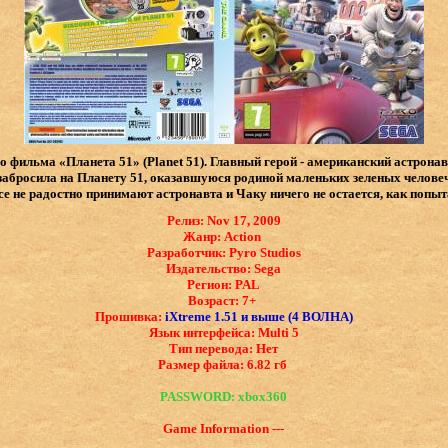
 фильма «Планета 51» (Planet 51). Главный герой - американский астронав
 забросила на Планету 51, оказавшуюся родиной маленьких зеленых челове
е не радостно принимают астронавта и Чаку ничего не остается, как попыт
Релиз: Nov 17, 2009
Жанр: Action
Разработчик: Pyro Studios
Издательство: Sega
Регион: PAL
Возраст: 7+
Прошивка:
iXtreme 1.51 и выше (4 ВОЛНА)
Язык интерфейса: ​Multi 5
Тип перевода: Нет
Размер файла: 6.82 гб
PASSWORD: xbox360
Game Information ---