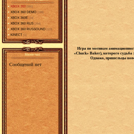
XBOX 360
[380]
XBOX 360 DEMO
[198]
XBOX 360E
[13]
XBOX 360 RUS
[264]
XBOX 360 RUSSOUND
[113]
KINECT
[1]
Игра по мотивам анимационного
«Chuck» Baker), которого судьба
Мини-чат
Однако, пришельцы вовс