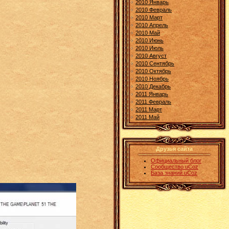
2010 Январь
2010 Февраль
2010 Март
2010 Апрель
2010 Май
2010 Июнь
2010 Июль
2010 Август
2010 Сентябрь
2010 Октябрь
2010 Ноябрь
2010 Декабрь
2011 Январь
2011 Февраль
2011 Март
2011 Май
Друзья сайта
Официальный блог
Сообщество uCoz
База знаний uCoz