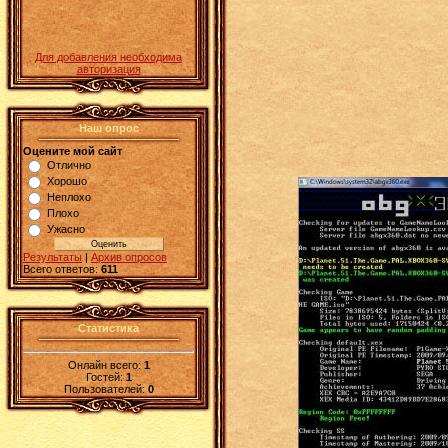
Для добавления необходима
авторизация
Наш опрос
Оцените мой сайт
Отлично
Хорошо
Неплохо
Плохо
Ужасно
Результаты
|
Архив опросов
Всего ответов:
611
Статистика
Онлайн всего:
1
Гостей:
1
Пользователей:
0