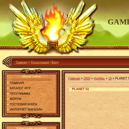
GAME
Главная
|
|
Регистрация
|
Вход
Меню сайта
Главная
»
2009
»
Ноябрь
»
18
»
PLANET 
ГЛАВНАЯ
КАТАЛОГ ИГР
PLANET 51
ПРОГРАММЫ
ФОРУМ
ГОСТЕВАЯ КНИГА
ИНТЕРНЕТ МАГАЗИН
Категории раздела