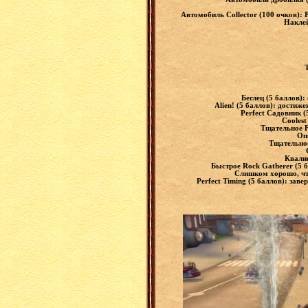
Автомобиль Collector (100 очков):
Наклей
Т
Беглец (5 баллов):
Alien! (5 баллов): достиж
Perfect Садовник (
Coolest
Тщательное F
Оп
Тщательное
Квалиф
Быстрое Rock Gatherer (5 б
Слишком хорошо, что
Perfect Timing (5 баллов): за