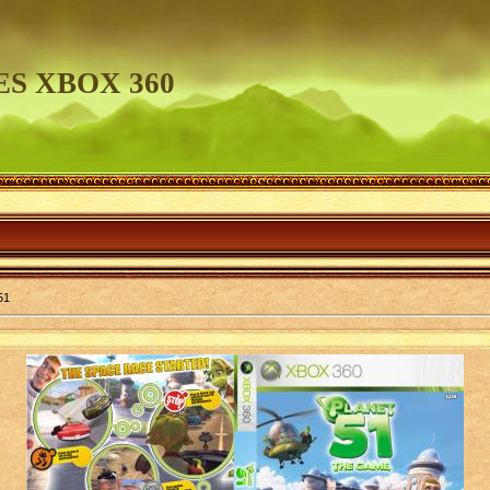
S XBOX 360
51