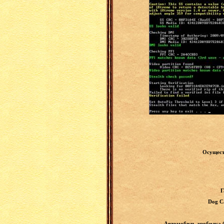
Осущест
Г
Dog C
Автомобиль дробилка (5