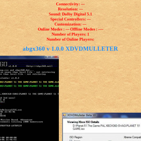
Connectivity: ---
Resolution: ---
Sound: Dolby Digital 5.1
Special Controllers: ---
Customization: ---
Online Modes : --- Offline Modes : ----
Number of Players: 1
Number of Online Players:
abgx360 v 1.0.0 XDVDMULLETER