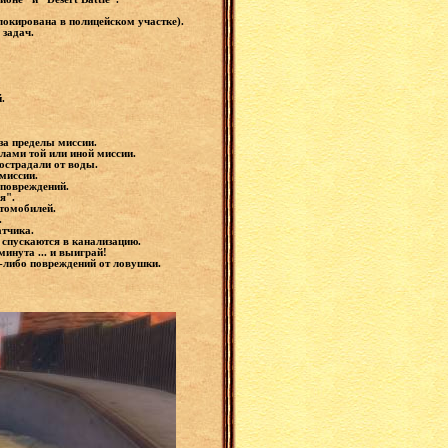
локирована в полицейском участке).
 задач.
.
за пределы миссии.
елами той или иной миссии.
пострадали от воды.
миссии.
 повреждений.
я".
томобилей.
.
тчика.
к спускаются в канализацию.
инута ... и выиграй!
х-либо повреждений от ловушки.