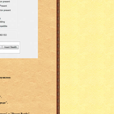
пунктов:
".
роде".
не" и "Desert Battle".