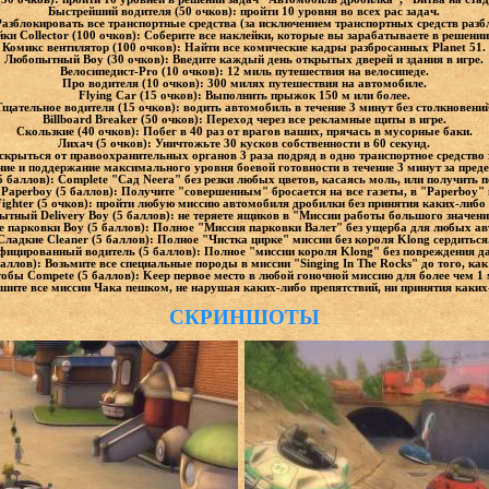
Быстрейший водителя (50 очков): пройти 10 уровня во всех рас задач.
 Разблокировать все транспортные средства (за исключением транспортных средств разб
ки Collector (100 очков): Соберите все наклейки, которые вы зарабатываете в решении
Комикс вентилятор (100 очков): Найти все комические кадры разбросанных Planet 51.
Любопытный Boy (30 очков): Введите каждый день открытых дверей и здания в игре.
Велосипедист-Pro (10 очков): 12 миль путешествия на велосипеде.
Про водителя (10 очков): 300 милях путешествия на автомобиле.
Flying Car (15 очков): Выполнить прыжок 150 м или более.
щательное водителя (15 очков): водить автомобиль в течение 3 минут без столкновений
Billboard Breaker (50 очков): Переход через все рекламные щиты в игре.
Скользкие (40 очков): Побег в 40 раз от врагов ваших, прячась в мусорные баки.
Лихач (5 очков): Уничтожьте 30 кусков собственности в 60 секунд.
 скрыться от правоохранительных органов 3 раза подряд в одно транспортное средство 
ение и поддержание максимального уровня боевой готовности в течение 3 минут за пред
5 баллов): Complete "Сад Neera" без резки любых цветов, касаясь моль, или получить 
 Paperboy (5 баллов): Получите "совершенным" бросается на все газеты, в "Paperboy" 
ighter (5 очков): пройти любую миссию автомобиля дробилки без принятия каких-либо
ытный Delivery Boy (5 баллов): не теряете ящиков в "Миссии работы большого значени
 парковки Boy (5 баллов): Полное "Миссия парковки Валет" без ущерба для любых ав
Сладкие Cleaner (5 баллов): Полное "Чистка цирке" миссии без короля Klong сердиться
ицированный водитель (5 баллов): Полное "миссии короля Klong" без повреждения да
аллов): Возьмите все специальные породы в миссии "Singing In The Rocks" до того, ка
бы Compete (5 баллов): Keep первое место в любой гоночной миссию для более чем 1 м
вершите все миссии Чака пешком, не нарушая каких-либо препятствий, ни принятия каки
СКРИНШОТЫ