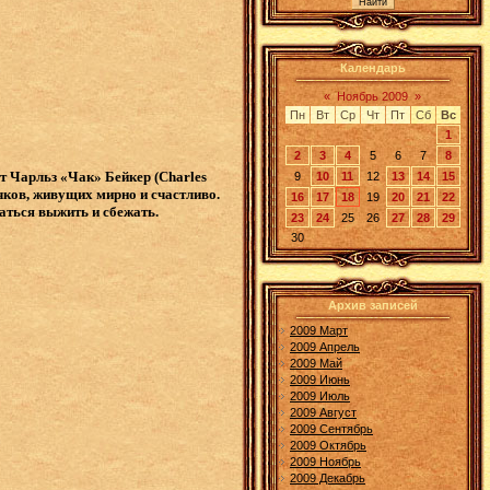
Календарь
«
Ноябрь 2009
»
Пн
Вт
Ср
Чт
Пт
Сб
Вс
1
2
3
4
5
6
7
8
т Чарльз «Чак» Бейкер (Charles
9
10
11
12
13
14
15
чков, живущих мирно и счастливо.
16
17
18
19
20
21
22
аться выжить и сбежать.
23
24
25
26
27
28
29
30
Архив записей
2009 Март
2009 Апрель
2009 Май
2009 Июнь
2009 Июль
2009 Август
2009 Сентябрь
2009 Октябрь
2009 Ноябрь
2009 Декабрь