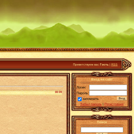
Приветствуем вас
Гость
|
RSS
Вход на сайт
Логин:
00:09
Пароль:
запомнить
Забыл пароль
|
Регистрация
Поиск