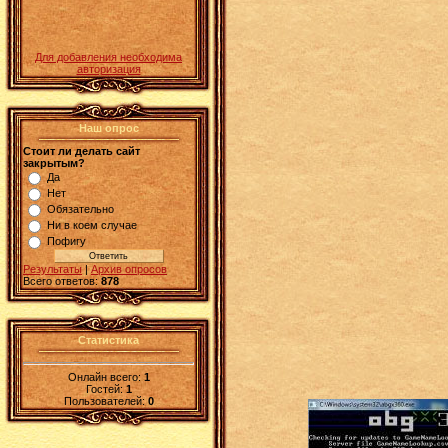
Для добавления необходима
авторизация
Наш опрос
Стоит ли делать сайт
закрытым?
Да
Нет
Обязательно
Ни в коем случае
Пофигу
Результаты
|
Архив опросов
Всего ответов:
878
Статистика
Онлайн всего:
1
Гостей:
1
Пользователей:
0