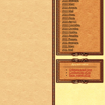
2010 Февраль
2010 Март
2010 Апрель
2010 Май
2010 Июнь
2010 Июль
2010 Август
2010 Сентябрь
2010 Октябрь
2010 Ноябрь
2010 Декабрь
2011 Январь
2011 Февраль
2011 Март
2011 Май
Друзья сайта
Официальный блог
Сообщество uCoz
База знаний uCoz