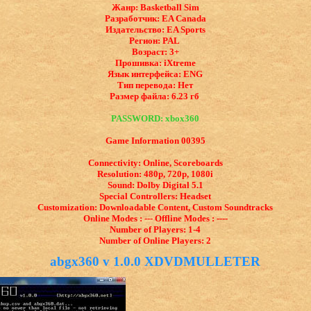
Жанр: Basketball Sim
Разработчик: EA Canada
Издательство: EA Sports
Регион: PAL
Возраст: 3+
Прошивка: iXtreme
Язык интерфейса: ​ENG
Тип перевода: Нет
Размер файла: 6.23 гб
PASSWORD: xbox360
Game Information 00395
Connectivity: Online, Scoreboards
Resolution: 480p, 720p, 1080i
Sound: Dolby Digital 5.1
Special Controllers: Headset
Customization: Downloadable Content, Custom Soundtracks
Online Modes : --- Offline Modes : ----
Number of Players: 1-4
Number of Online Players: 2
abgx360 v 1.0.0 XDVDMULLETER