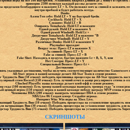
астройки игры на все 100 выстрелов. Установить квартал длиной до 2 минут и стреля
примерно 2500 пунктам каждый раз вы делаете это.
 за пределами бомбардиром и нажмите LT + X. Он положил мяч за спиной и заложить ег
внутри пробкой и будет работать всегда.
Dunks
Аллеи Гоп себе: Hold LT + Y на быстрый брейк
Cockback: Hold LT + X
Сложите: Hold LT + B
Опираясь Tomahawk: Hold LT и нажмите
Одной рукой: Hold LT и нажмите X
Одной рукой Windmill: Hold Lt +
Двуручное Tomahawk: Hold LT и нажмите "B
Двуручное Windmill: Hold LT + Y
Различные Dunks: Hold LT и нажмите Y
Playmaker проходит
Вокруг тела: Пресс-LT и нажмите X
За спиной: Пресс-LT + X
Fake за спиной: Пресс-LT + B
Fake Shot: Находясь в воздухе, быстро нажмите Lt + B, X, Y, или
Нет Смотри: Пресс-LT + Y
Специальный Bounce: Пресс-Lt +
Достижения
вить указанные достижения, чтобы получить соответствующее количество Gamerscore 
All-Star: игрок в вашей команде делает All-Star Team в сезоне режиме.
ar Трудность Вин (50 очков): победить противника процессора на All-Star трудность нас
улярный сезон Record (150 очков): Есть лучший отчет в конце регулярного сезона в се
Clinched Playoffs: ваша команда делает плей-офф в сезоне режиме.
ер года (100 пунктов): Есть тренер вашей команды выиграть тренера года "в сезон ре
й ценный игрок (150 очков): игрок в вашей команде победу награду MVP сезона в ре
Чемпионы НБА (200 очков): выиграть чемпионат НБА в сезоне режиме.
NBA Live 06 Создан плеер: Создайте игрока.
Интернет Win: Win игры на Xbox Live.
ающий Трудность Вин (10 очков): Победить процессора на установление трудность нов
для начинающих Вин (30 очков): Победить процессора на установление трудность для 
рстар Трудность Вин (75 очков): Победить процессора на установление трудность Super
СКРИНШОТЫ