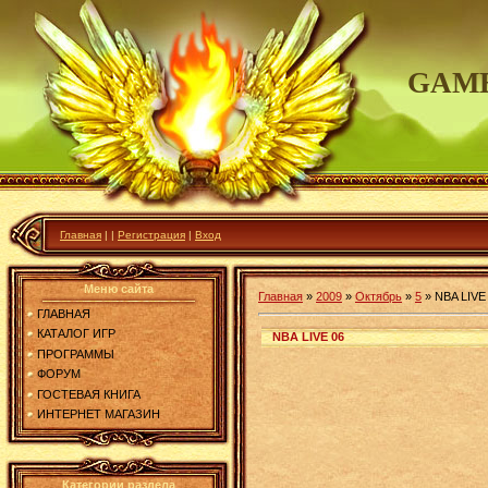
GAME
Главная
|
|
Регистрация
|
Вход
Меню сайта
Главная
»
2009
»
Октябрь
»
5
»
NBA LIVE
ГЛАВНАЯ
КАТАЛОГ ИГР
NBA LIVE 06
ПРОГРАММЫ
ФОРУМ
ГОСТЕВАЯ КНИГА
ИНТЕРНЕТ МАГАЗИН
Категории раздела