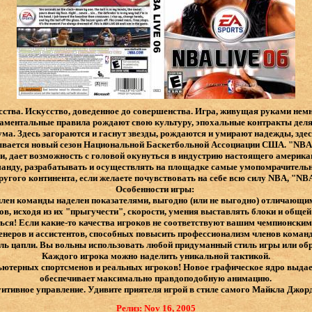
усства. Искусство, доведенное до совершенства. Игра, живущая руками нем
аментальные правила рождают свою культуру, эпохальные контракты делят
ума. Здесь загораются и гаснут звезды, рождаются и умирают надежды, зде
вается новый сезон Национальной Баскетбольной Ассоциации США. "NBA Li
и, дает возможность с головой окунуться в индустрию настоящего америка
манду, разрабатывать и осуществлять на площадке самые умопомрачительн
ругого континента, если желаете почувствовать на себе всю силу NBA, "NBA 
Особенности игры:
лен команды наделен показателями, выгодно (или не выгодно) отличающим
в, исходя из их "прыгучести", скорости, умения выставлять блоки и общей
иться! Если какие-то качества игроков не соответствуют вашим чемпионски
енеров и ассистентов, способных повысить профессионализм членов коман
иль цапли. Вы вольны использовать любой придуманный стиль игры или обр
Каждого игрока можно наделить уникальной тактикой.
ютерных спортсменов и реальных игроков! Новое графическое ядро выдае
обеспечивает максимально правдоподобную анимацию.
итивное управление. Удивите приятеля игрой в стиле самого Майкла Джор
Релиз: Nov 16, 2005