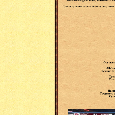
Возьмите создали плеер и изменить н
Для получения легких очков, получают
Осущест
All-St
Лучшие Рег
Трен
Самы
Начин
Трудность 
Супе