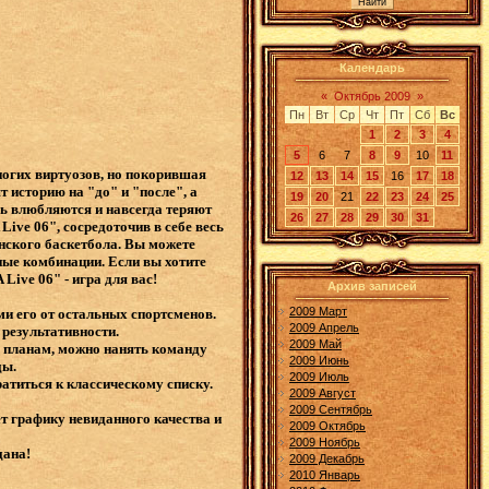
Календарь
«
Октябрь 2009
»
Пн
Вт
Ср
Чт
Пт
Сб
Вс
1
2
3
4
5
6
7
8
9
10
11
ногих виртуозов, но покорившая
12
13
14
15
16
17
18
 историю на "до" и "после", а
19
20
21
22
23
24
25
сь влюбляются и навсегда теряют
26
27
28
29
30
31
ve 06", сосредоточив в себе весь
нского баскетбола. Вы можете
ые комбинации. Если вы хотите
Live 06" - игра для вас!
Архив записей
2009 Март
и его от остальных спортсменов.
2009 Апрель
 результативности.
2009 Май
м планам, можно нанять команду
2009 Июнь
ды.
2009 Июль
атиться к классическому списку.
2009 Август
2009 Сентябрь
т графику невиданного качества и
2009 Октябрь
2009 Ноябрь
дана!
2009 Декабрь
2010 Январь