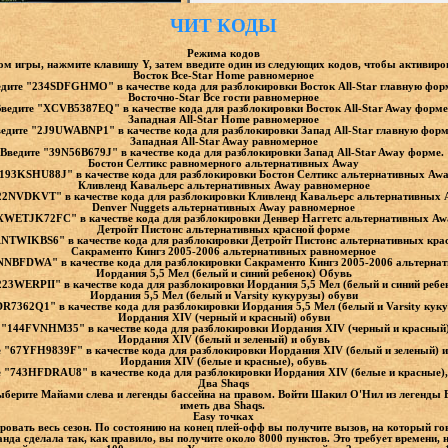
ЧИТ КОДЫ
Режима кодов
ом игры, нажмите клавишу Y, затем введите один из следующих кодов, чтобы активир
Восток Все-Star Home равномерное
дите "234SDFGHMO" в качестве кода для разблокировки Восток All-Star главную фор
Восточно-Star Все гости равномерное
ведите "XCVB5387EQ" в качестве кода для разблокировки Восток All-Star Away форме
Западная All-Star Home равномерное
едите "2J9UWABNP1" в качестве кода для разблокировки Запад All-Star главную фор
Западная All-Star Away равномерное
Введите "39N56B679J" в качестве кода для разблокировки Запад All-Star Away форме.
Бостон Селтикс равномерного альтернативных Away
"193KSHU88J" в качестве кода для разблокировки Бостон Селтикс альтернативных Aw
Кливленд Кавальерс альтернативных Away равномерное
22NVDKVT" в качестве кода для разблокировки Кливленд Кавальерс альтернативных
Denver Nuggets альтернативных Away равномерное
XWETJK72FC" в качестве кода для разблокировки Денвер Наггетс альтернативных A
Детройт Пистонс альтернативных красной форме
ANTWIKBS6" в качестве кода для разблокировки Детройт Пистонс альтернативных кра
Сакраменто Кингз 2005-2006 альтернативных равномерное
NNBFDWA" в качестве кода для разблокировки Сакраменто Кингз 2005-2006 альтерна
Иордания 5,5 Мел (белый и синий ребенок) Обувь
223WERPII" в качестве кода для разблокировки Иордания 5,5 Мел (белый и синий ребе
Иордания 5,5 Мел (белый и Varsity кукурузы) обуви
R7362Q1" в качестве кода для разблокировки Иордания 5,5 Мел (белый и Varsity кук
Иордания XIV (черный и красный) обуви
 "144FVNHM35" в качестве кода для разблокировки Иордания XIV (черный и красный
Иордания XIV (белый и зеленый) и обувь
 "67YFH9839F" в качестве кода для разблокировки Иордания XIV (белый и зеленый) и
Иордания XIV (белые и красные), обувь
е "743HFDRAU8" в качестве кода для разблокировки Иордания XIV (белые и красные),
Два Shaqs
выберите Майами слева и легенды бассейна на правом. Войти Шакил О'Нил из легенды 
иметь два Shaqs.
Easy точках
овать весь сезон. По состоянию на конец плей-офф вы получите вызов, на который гов
да сделала так, как правило, вы получите около 8000 пунктов. Это требует времени, 