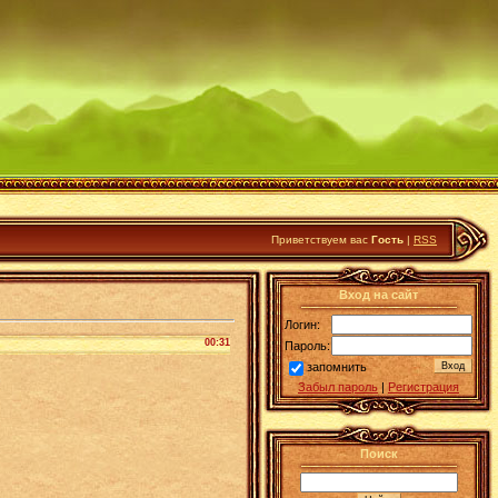
Приветствуем вас
Гость
|
RSS
Вход на сайт
Логин:
00:31
Пароль:
запомнить
Забыл пароль
|
Регистрация
Поиск