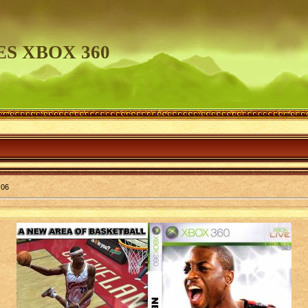
S XBOX 360
 06