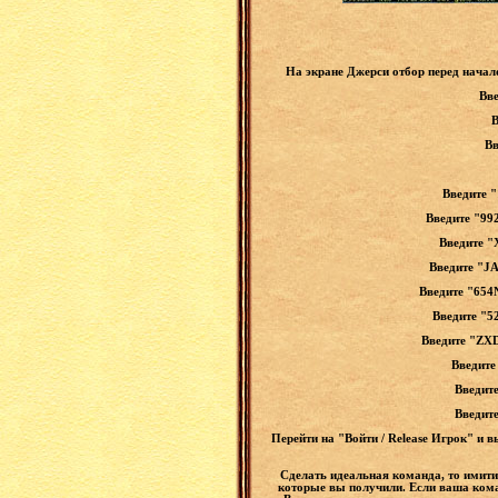
На экране Джерси отбор перед начал
Вве
В
Вв
Введите 
Введите "99
Введите "
Введите "J
Введите "654
Введите "5
Введите "ZXD
Введите
Введите
Введит
Перейти на "Войти / Release Игрок" и 
Сделать идеальная команда, то имитир
которые вы получили. Если ваша коман