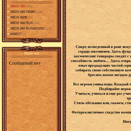
XBOX 360
[380]
XBOX 360 DEMO
[198]
XBOX 360E
[13]
XBOX 360 RUS
[264]
XBOX 360 RUSSOUND
[113]
KINECT
[1]
Спорт, возведенный в ранг иск
сердца миллионов. Здесь фунд
Мини-чат
космические гонорары сводят с 
способность любить… Здесь откры
опыт предыдущих частей сери
собирать свою собственную ко
бросить вызов звездам д
Все игроки уникальны. Каждый ч
Подбирайте игроко
Учиться, учиться и еще раз уч
тр
Стиль обезьяны или, скажем, ст
Фотореалистичное сходство компь
Инту