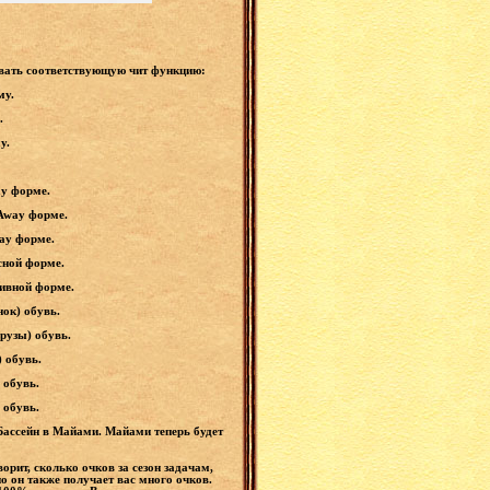
овать соответствующую чит функцию:
му.
.
му.
ay форме.
 Away форме.
way форме.
сной форме.
тивной форме.
нок) обувь.
урузы) обувь.
) обувь.
 обувь.
 обувь.
Бассейн в Майами. Майами теперь будет
орит, сколько очков за сезон задачам,
но он также получает вас много очков.