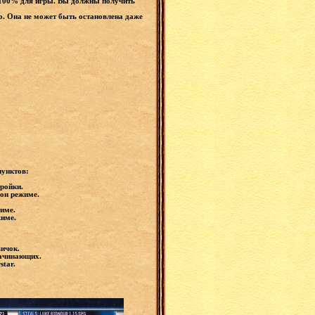
ть 100% для игры. Вы должны получить
о. Она не может быть остановлена даже
пунктов:
тройки.
зон режиме.
жиме.
жиме.
ичок.
начинающих.
star.