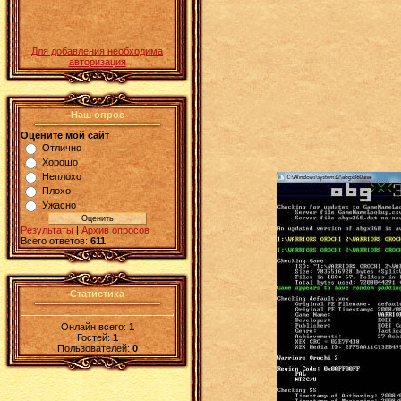
Для добавления необходима
авторизация
Наш опрос
Оцените мой сайт
Отлично
Хорошо
Неплохо
Плохо
Ужасно
Результаты
|
Архив опросов
Всего ответов:
611
Статистика
Онлайн всего:
1
Гостей:
1
Пользователей:
0