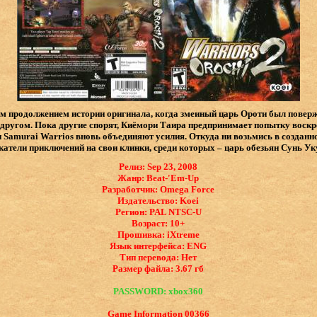
м продолжением истории оригинала, когда змеиный царь Ороти был поверже
с другом. Пока другие спорят, Киёмори Таира предпринимает попытку воск
и Samurai Warrios вновь объединяют усилия. Откуда ни возьмись в создан
катели приключений на свои клинки, среди которых – царь обезьян Сунь Ук
Релиз: Sep 23, 2008
Жанр: Beat-'Em-Up
Разработчик: Omega Force
Издательство: Koei
Регион: PAL NTSC-U
Возраст: 10+
Прошивка: iXtreme
Язык интерфейса: ​ENG
Тип перевода: Нет
Размер файла: 3.67 гб
PASSWORD: xbox360
Game Information 00366