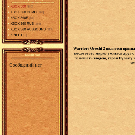
XBOX 360
[380]
XBOX 360 DEMO
[198]
XBOX 360E
[13]
XBOX 360 RUS
[264]
XBOX 360 RUSSOUND
[113]
KINECT
[1]
Warriors Orochi 2 является прямы
после этого мирно ужиться друг 
Мини-чат
помешать злодею, герои Dynasty 
ис