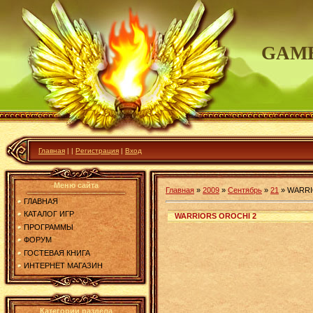
GAME
Главная
|
|
Регистрация
|
Вход
Меню сайта
Главная
»
2009
»
Сентябрь
»
21
»
WARRI
ГЛАВНАЯ
КАТАЛОГ ИГР
WARRIORS OROCHI 2
ПРОГРАММЫ
ФОРУМ
ГОСТЕВАЯ КНИГА
ИНТЕРНЕТ МАГАЗИН
Категории раздела