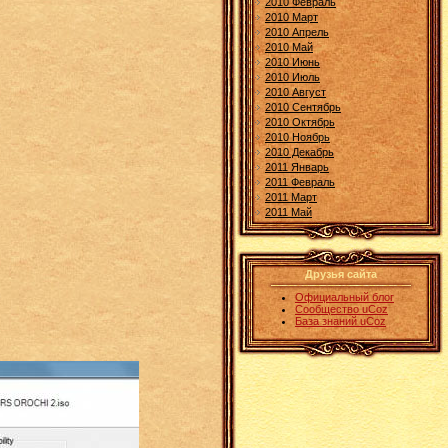
2010 Февраль
2010 Март
2010 Апрель
2010 Май
2010 Июнь
2010 Июль
2010 Август
2010 Сентябрь
2010 Октябрь
2010 Ноябрь
2010 Декабрь
2011 Январь
2011 Февраль
2011 Март
2011 Май
Друзья сайта
Официальный блог
Сообщество uCoz
База знаний uCoz