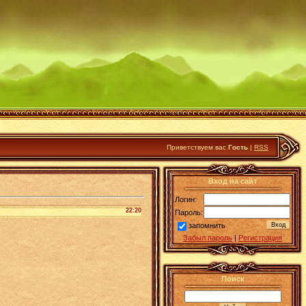
Приветствуем вас
Гость
|
RSS
Вход на сайт
Логин:
22:20
Пароль:
запомнить
Забыл пароль
|
Регистрация
Поиск