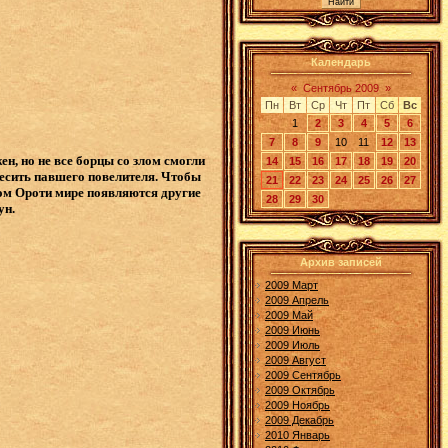
Календарь
«
Сентябрь 2009
»
Пн
Вт
Ср
Чт
Пт
Сб
Вс
1
2
3
4
5
6
7
8
9
10
11
12
13
н, но не все борцы со злом смогли
14
15
16
17
18
19
20
ресить павшего повелителя. Чтобы
21
22
23
24
25
26
27
ном Ороти мире появляются другие
28
29
30
ун.
Архив записей
2009 Март
2009 Апрель
2009 Май
2009 Июнь
2009 Июль
2009 Август
2009 Сентябрь
2009 Октябрь
2009 Ноябрь
2009 Декабрь
2010 Январь