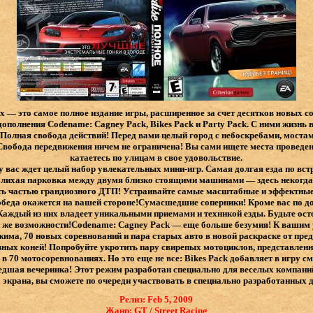
ox — это самое полное издание игры, расширенное за счет десятков новых 
ополнения Codename: Cagney Pack, Bikes Pack и Party Pack. С ними жизнь 
ее!Полная свобода действий! Перед вами целый город с небоскребами, мост
Свобода передвижения ничем не ограничена! Вы сами ищете места проведе
катаетесь по улицам в свое удовольствие.
ty вас ждет целый набор увлекательных мини-игр. Самая долгая езда по вст
 лихая парковка между двумя близко стоящими машинами — здесь некогд
ть частью грандиозного ДТП! Устраивайте самые масштабные и эффектные 
обеда окажется на вашей стороне!Сумасшедшие соперники! Кроме вас по до
Каждый из них владеет уникальными приемами и техникой езды. Будьте ос
й же возможности!Codename: Cagney Pack — еще больше безумия! К вашим
жима, 70 новых соревнований и пара старых авто в новой раскраске от пр
езных коней! Попробуйте укротить пару свирепых мотоциклов, представлен
в 70 мотосоревнованиях. Но это еще не все: Bikes Pack добавляет в игру с
дшая вечеринка! Этот режим разработан специально для веселых компани
экрана, вы сможете по очереди участвовать в специально разработанных д
Релиз: Feb 5, 2009
Жанр: GT / Street Racing