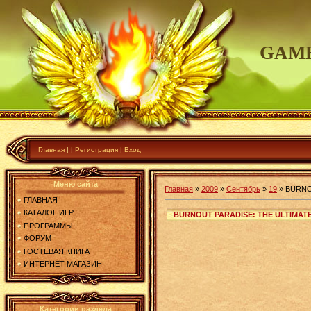
GAME
Главная
|
|
Регистрация
|
Вход
Меню сайта
Главная
»
2009
»
Сентябрь
»
19
»
BURNO
ГЛАВНАЯ
КАТАЛОГ ИГР
BURNOUT PARADISE: THE ULTIMATE
ПРОГРАММЫ
ФОРУМ
ГОСТЕВАЯ КНИГА
ИНТЕРНЕТ МАГАЗИН
Категории раздела