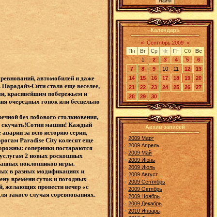
Календарь
«
Сентябрь 2009
»
Пн
Вт
Ср
Чт
Пт
Сб
Вс
1
2
3
4
5
6
7
8
9
10
11
12
13
соревнований, автомобилей и даже
14
15
16
17
18
19
20
в Парадайз-Сити стала еще веселее,
21
22
23
24
25
26
27
ами, красивейшим побережьем и
28
29
30
ния очередных гонок или бесцельно
речной без лобового столкновения,
а скучать!Сотни машин! Каждый
Архив записей
аварии за всю историю серии,
2009 Март
рогам Paradise City колесят еще
2009 Апрель
торожны: соперники постараются
2009 Май
 услугам 2 новых роскошных
2009 Июнь
еданных поклонников игры.
2009 Июль
ных в разных модификациях и
2009 Август
мену времени суток и погодных
2009 Сентябрь
й, желающих провести вечер «с
2009 Октябрь
ля такого случая соревнованиях.
2009 Ноябрь
2009 Декабрь
2010 Январь