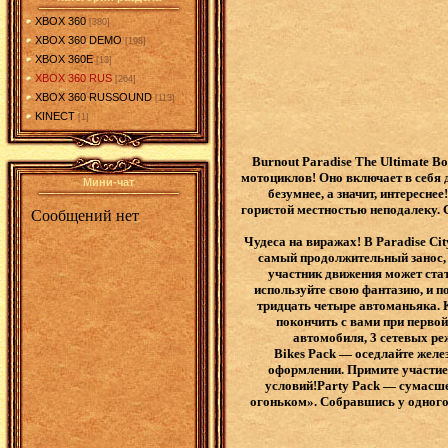
XBOX 360
[380]
XBOX 360 DEMO
[198]
XBOX 360E
[13]
XBOX 360 RUS
[264]
XBOX 360 RUSSOUND
[113]
KINECT
[1]
Burnout Paradise The Ultimate B
мотоциклов! Оно включает в себя д
Мини-чат
безумнее, а значит, интересн
гористой местностью неподалеку. 
Чудеса на виражах! В Paradise Ci
самый продолжительный занос,
участник движения может ста
используйте свою фантазию, и п
тридцать четыре автоманьяка. 
покончить с вами при перво
автомобиля, 3 сетевых ре
Bikes Pack — оседлайте жел
оформлении. Примите участие 
условий!Party Pack — сумасше
огоньком». Собравшись у одного 