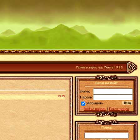
Приветствуем вас
Гость
|
RSS
Вход на сайт
Логин:
13:39
Пароль:
запомнить
Забыл пароль
|
Регистрация
Поиск