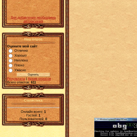
Для добавления необходима
авторизация
Наш опрос
Оцените мой сайт
Отлично
Хорошо
Неплохо
Плохо
Ужасно
Результаты
|
Архив опросов
Всего ответов:
611
Статистика
Онлайн всего:
1
Гостей:
1
Пользователей:
0