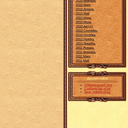
2010 Февраль
2010 Март
2010 Апрель
2010 Май
2010 Июнь
2010 Июль
2010 Август
2010 Сентябрь
2010 Октябрь
2010 Ноябрь
2010 Декабрь
2011 Январь
2011 Февраль
2011 Март
2011 Май
Друзья сайта
Официальный блог
Сообщество uCoz
База знаний uCoz