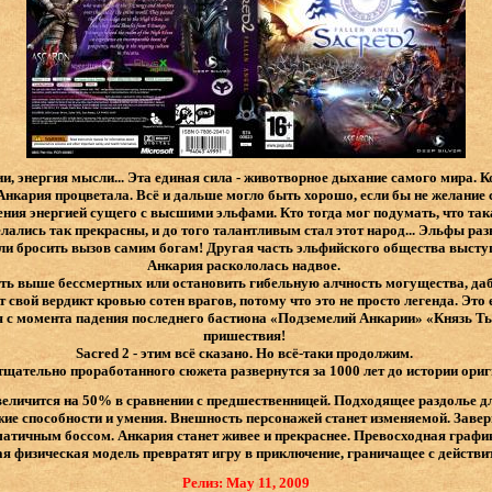
и, энергия мысли... Эта единая сила - животворное дыхание самого мира. 
Анкария процветала.
Всё и дальше могло быть хорошо, если бы не желание
ния энергией сущего с высшими эльфами. Кто тогда мог подумать, что та
ались так прекрасны, и до того талантливым стал этот народ... Эльфы ра
или бросить вызов самим богам! Другая часть эльфийского общества выступ
Анкария раскололась надвое.
ть выше бессмертных или остановить гибельную алчность могущества, даб
т свой вердикт кровью сотен врагов, потому что это не просто легенда. Эт
 с момента падения последнего бастиона «Подземелий Анкарии» «Князь Т
пришествия!
Sacred 2 - этим всё сказано. Но всё-таки продолжим.
щательно проработанного сюжета развернутся за 1000 лет до истории ориг
еличится на 50% в сравнении с предшественницей. Подходящее раздолье д
жие способности и умения. Внешность персонажей станет изменяемой. Зав
матичным боссом. Анкария станет живее и прекраснее. Превосходная график
я физическая модель превратят игру в приключение, граничащее с действи
Релиз: May 11, 2009