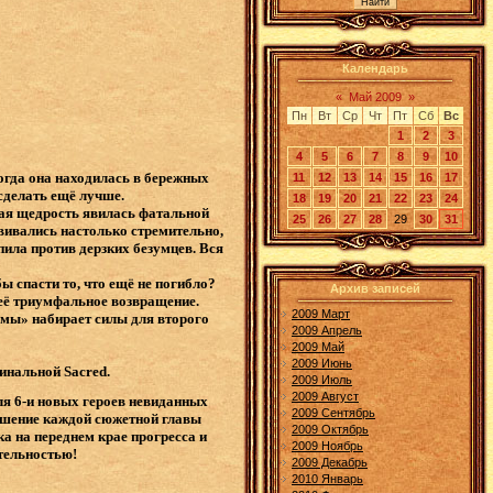
Календарь
«
Май 2009
»
Пн
Вт
Ср
Чт
Пт
Сб
Вс
1
2
3
4
5
6
7
8
9
10
Когда она находилась в бережных
11
12
13
14
15
16
17
 сделать ещё лучше.
18
19
20
21
22
23
24
кая щедрость явилась фатальной
25
26
27
28
29
30
31
звивались настолько стремительно,
ила против дерзких безумцев. Вся
ы спасти то, что ещё не погибло?
Архив записей
о её триумфальное возвращение.
2009 Март
ьмы» набирает силы для второго
2009 Апрель
2009 Май
2009 Июнь
инальной Sacred.
2009 Июль
2009 Август
ля 6-и новых героев невиданных
2009 Сентябрь
ершение каждой сюжетной главы
2009 Октябрь
а на переднем крае прогресса и
2009 Ноябрь
тельностью!
2009 Декабрь
2010 Январь