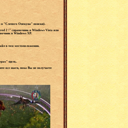
и в "Слепого Опекуна" поиски).
red 2 \" справочник в Windows Vista или
равочник в Windows XP.
файл в том местоположении.
терах" щель.
ите все шаги, пока Вы не получаете