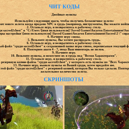
ЧИТ КОДЫ
Двойные пункты
Используйте следующие шаги, чтобы получить бесконечное золото:
тоит много золота когда продано NPC в грудь (например, инструменты, Вы можете войт
2. Оставьте игру, и возвратитесь к рабочему столу.
 sacred2chest" в "C:\Users \[имя пользователя] \Saved Games\Ascaron Entertainment\Sac
ры настройки \[имя пользователя] \Saved Games\Ascaron Entertainment\Sacred 2 \" сп
4. Начните игру снова.
5. Возьмите пункты, Вы хотите распродать грудь.
6. Оставьте игру, и возвратитесь к рабочему столу.
ный файл "груди sacred2chest" к сохраненной папке игры снова, переписывая текущий 
8. Повторите шаги 4 - 7, пока Ваш инвентарь не полон.
9. Начните игру.
10. Возьмите пункты, и поместите их в грудь под "Всеми Характерами".
11. Оставьте игру, и возвратитесь к рабочему столу.
е резервную копию файла "груди sacred2chest", у которого есть пункты во "Всех Харак
13. Начните игру, выньте пункты из Вашей груди, затем продайте им.
стой файл "груди sacred2chest" с резервной копией, которую Вы только сделали. Повтор
желательное количество золота.
СКРИНШОТЫ