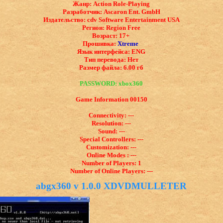
Жанр: Action Role-Playing
Разработчик: Ascaron Ent. GmbH
Издательство: cdv Software Entertainment USA
Регион: Region Free
Возраст: 17+
Прошивка:
Xtreme
Язык интерфейса: ​ENG
Тип перевода: Нет
Размер файла: 6.00 гб
PASSWORD: xbox360
Game Information 00150
Connectivity: ---
Resolution: ---
Sound: ---
Special Controllers: ---
Customization: ---
Online Modes : ---
Number of Players: 1
Number of Online Players: ---
abgx360 v 1.0.0 XDVDMULLETER