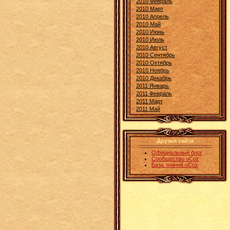
2010 Февраль
2010 Март
2010 Апрель
2010 Май
2010 Июнь
2010 Июль
2010 Август
2010 Сентябрь
2010 Октябрь
2010 Ноябрь
2010 Декабрь
2011 Январь
2011 Февраль
2011 Март
2011 Май
Друзья сайта
Официальный блог
Сообщество uCoz
База знаний uCoz