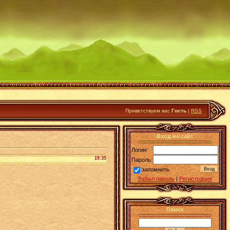
Приветствуем вас
Гость
|
RSS
Вход на сайт
Логин:
19:35
Пароль:
запомнить
Забыл пароль
|
Регистрация
Поиск