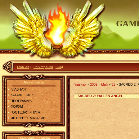
GAME
Главная
|
|
Регистрация
|
Вход
Меню сайта
Главная
»
2009
»
Май
»
31
»
SACRED 2: 
ГЛАВНАЯ
КАТАЛОГ ИГР
SACRED 2: FALLEN ANGEL
ПРОГРАММЫ
ФОРУМ
ГОСТЕВАЯ КНИГА
ИНТЕРНЕТ МАГАЗИН
Категории раздела