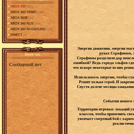
XBOX 360
[380]
XBOX 360 DEMO
[198]
XBOX 360E
[13]
XBOX 360 RUS
[264]
XBOX 360 RUSSOUND
[113]
KINECT
[1]
Энергия движения, энергия маги
руках Серафимов, 
Мини-чат
Серафимы разделили дар повеле
ошибкой? Ведь города эльфов сдел
что вскоре некоторые из них реш
Использовать энергию, чтобы ста
Решит только герой. И закрепи
Спустя долгие месяцы ожидания
События нового т
Территория игровых локаций ув
классов, чтобы применить све
увенчает смертный бой с хариз
реалистична