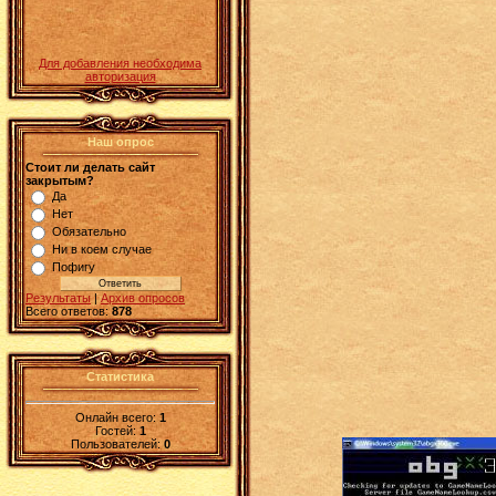
Для добавления необходима
авторизация
Наш опрос
Стоит ли делать сайт
закрытым?
Да
Нет
Обязательно
Ни в коем случае
Пофигу
Результаты
|
Архив опросов
Всего ответов:
878
Статистика
Онлайн всего:
1
Гостей:
1
Пользователей:
0