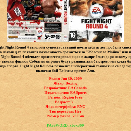
ht Night Round 4 заполнит существовавший почти десять лет пробел в спи
ов наконец-то появится возможность сражаться за "Железного Майка" или п
t Night Round 4 обещает произвести революцию в жанре благодаря новому
законы физики. События на ринге будут развиваться быстрее, чем когда б
вида спорта. Fight Night Round 4 позволит с невероятной точностью смодел
включая бой Тайсона против Али.
Релиз: Jun 30, 2009
Жанр: Boxing
Разработчик: EA Canada
Издательство: EA Sports
Регион: Region Free
Возраст: 3+
Язык интерфейса: ​ENG
Тип перевода: Нет
Размер файла: 700 мб
PASSWORD: xbox360