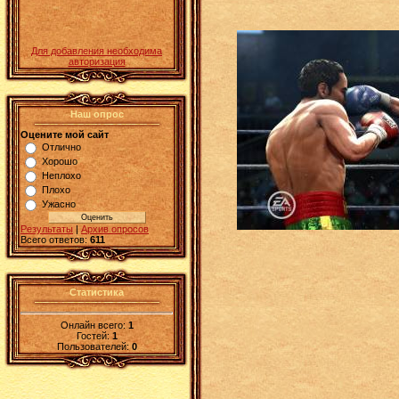
Для добавления необходима
авторизация
Наш опрос
Оцените мой сайт
Отлично
Хорошо
Неплохо
Плохо
Ужасно
Результаты
|
Архив опросов
Всего ответов:
611
Статистика
Онлайн всего:
1
Гостей:
1
Пользователей:
0