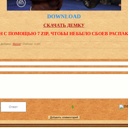
DOWNLOAD
СКАЧАТЬ ДЕМКУ
Н С ПОМОЩЬЮ 7 ZIP, ЧТОБЫ НЕБЫЛО СБОЕВ РАСПА
|
Добавил
:
Xboxer
|
Рейтинг
:
0.0
/
0