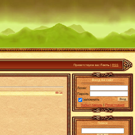
Приветствуем вас
Гость
|
RSS
Вход на сайт
Логин:
00:14
Пароль:
запомнить
Забыл пароль
|
Регистрация
Поиск