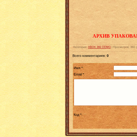
АРХИВ УПАКОВА
Категория
:
XBOX 360 DEMO
|
Просмотров
:
882
Всего комментариев
:
0
Имя *:
Email *:
Код *: