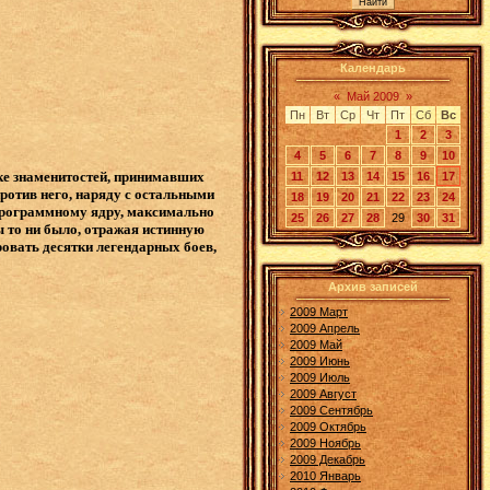
Календарь
«
Май 2009
»
Пн
Вт
Ср
Чт
Пт
Сб
Вс
1
2
3
4
5
6
7
8
9
10
ске знаменитостей, принимавших
11
12
13
14
15
16
17
ротив него, наряду с остальными
18
19
20
21
22
23
24
 программному ядру, максимально
25
26
27
28
29
30
31
ы то ни было, отражая истинную
ировать десятки легендарных боев,
Архив записей
2009 Март
2009 Апрель
2009 Май
2009 Июнь
2009 Июль
2009 Август
2009 Сентябрь
2009 Октябрь
2009 Ноябрь
2009 Декабрь
2010 Январь