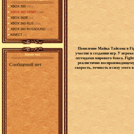
XBOX 360
[380]
XBOX 360 DEMO
[198]
XBOX 360E
[13]
XBOX 360 RUS
[264]
XBOX 360 RUSSOUND
[113]
KINECT
[1]
Появление Майка Тайсона в Fig
участие в создании игр. У игрок
Мини-чат
легендами мирового бокса. Figh
реалистично воспроизводящему 
скорость, точность и силу этого 