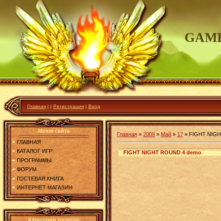
GAME
Главная
|
|
Регистрация
|
Вход
Меню сайта
Главная
»
2009
»
Май
»
17
»
FIGHT NIGH
ГЛАВНАЯ
КАТАЛОГ ИГР
FIGHT NIGHT ROUND 4 demo
ПРОГРАММЫ
ФОРУМ
ГОСТЕВАЯ КНИГА
ИНТЕРНЕТ МАГАЗИН
Категории раздела