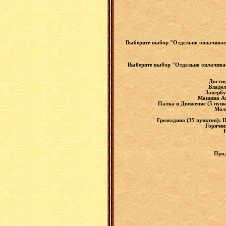
Выберите выбор "Отдельно оплачивае
Выберите выбор "Отдельно оплачива
Достиг
Владел
Завербу
Машина Апп
Палка и Движение (5 пунк
Молн
Громадина (35 пунктов): 
Горячие
Прод