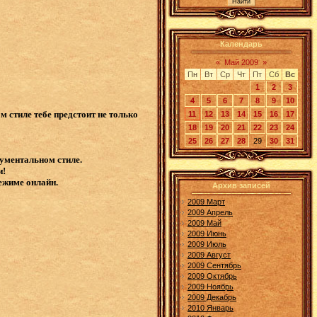
Календарь
«
Май 2009
»
Пн
Вт
Ср
Чт
Пт
Сб
Вс
1
2
3
4
5
6
7
8
9
10
м стиле тебе предстоит не только
11
12
13
14
15
16
17
18
19
20
21
22
23
24
25
26
27
28
29
30
31
кументальном стиле.
и!
режиме онлайн.
Архив записей
2009 Март
2009 Апрель
2009 Май
2009 Июнь
2009 Июль
2009 Август
2009 Сентябрь
2009 Октябрь
2009 Ноябрь
2009 Декабрь
2010 Январь