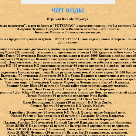
ЧИТ КОДЫ
Игра как Ricardo Mayorga
мых предметов", затем войдите в "POTSEMAG" в качестве кодекса, чтобы отпереть R
Америки Чемпион Среднего веса Высшего качества. - от: Taluross
Большие Моменты В Боксирующем видео
емых предметов", затем вступите "1BESTBUYBEST" как кодекс, чтобы отпереть "Бол
Достижения
ните обозначенного достижения, чтобы получить соответствующее число пунктов Game
ец Удара (20 пунктов): Возьмите это, превышают и земля 1000 Ударов в любом способ
йте Героя (20 пунктов): Возьмите это, превышают и земля 1000 Крюков в любом спосо
еркота (20 пунктов): Возьмите это, превышают и земля 1000 Апперкотов в любом спо
тов): Покажите мне, Вы можете танцевать вокруг кольцевого ребенка и переместить 
ия KO (20 пунктов): KO противник за первые 60 секунд круглого 1 в любом способе 
Пальцы ноги Мерцания (20 пунктов): Мучайте кольцевую милю.
Продолжите бросать удары, пока Ваши руки не кровоточат! Я хочу видеть 50 000 брош
 Выстрелы (50 пунктов): Достигните 50 KO's Удара Подписи в единственном или муль
Не Может Коснуться Этого! (10 пунктов): KD противник, не беря единственный выстрел
Чемпион мира (50 пунктов): Станьте Мировым Чемпионом в Способе Карьеры.
Звоните Звону Bling (30 пунктов): Заработайте свою первую карьеру миллион.
Первые Шаги (5 пунктов): Станьте Про в Способе Карьеры.
винутый Дон King (30 пунктов): Присоединитесь к Команде Дона во время своей кар
Легкий Pickings (20 пунктов): поражение Nino Basilio.
Ужасный Судья! (20 пунктов): KO Дейв Saddler.
Один Вооруженный Бандит (20 пунктов): KO Sven Zurilo.
Слепая Ярость (20 пунктов): KO Vassily Kablov.
3 мл Г? (20 пунктов): KO Milton Forrest.
Партийное Животное (20 пунктов): KO Nyack Quartey после большой ночи.
Новый Ребенок Под давлением (5 пунктов): Создайте Боксера Карьеры.
Держание до конца (150 пунктов): Полный Способ Карьеры.
Платина Puncher (100 пунктов): Полный Способ Карьеры на трудности Чемпиона.
Xbox ЖИВОЕ Подмастерье (5 пунктов): Выиграйте 5 оцениваемых поединков.
Xbox ЖИВОЙ Соперник (10 пунктов): Выиграйте 15 оцениваемых поединков.
Xbox ЖИВОЙ Чемпион (20 пунктов): Выиграйте 35 оцениваемых поединков.
Xbox ЖИВАЯ Легенда (40 пунктов): Выиграйте 50 оцениваемых поединков.