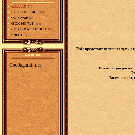
XBOX 360
[380]
XBOX 360 DEMO
[198]
XBOX 360E
[13]
XBOX 360 RUS
[264]
XBOX 360 RUSSOUND
[113]
KINECT
[1]
Тебе предстоит нелегкий путь к 
Мини-чат
Режим карьеры позв
Р
Возможность с