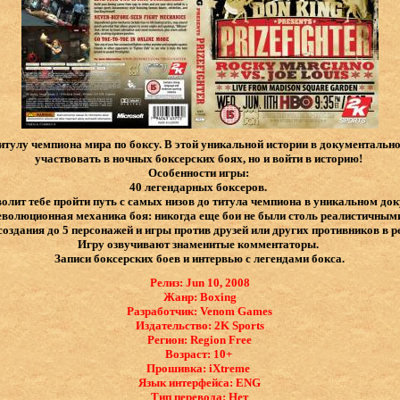
титулу чемпиона мира по боксу. В этой уникальной истории в документально
участвовать в ночных боксерских боях, но и войти в историю!
Особенности игры:
40 легендарных боксеров.
олит тебе пройти путь с самых низов до титула чемпиона в уникальном до
еволюционная механика боя: никогда еще бои не были столь реалистичным
оздания до 5 персонажей и игры против друзей или других противников в 
Игру озвучивают знаменитые комментаторы.
Записи боксерских боев и интервью с легендами бокса.
Релиз: Jun 10, 2008
Жанр: Boxing
Разработчик: Venom Games
Издательство: 2K Sports
Регион: Region Free
Возраст: 10+
Прошивка: iXtreme
Язык интерфейса: ​ENG
Тип перевода: Нет