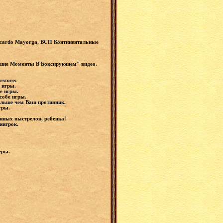
icardo Mayorga, ВСП Континентальные
ьшие Моменты В Боксирующем" видео.
rscore:
е игры.
бе игры.
собе игры.
больше чем Ваш противник.
игры.
енных выстрелов, ребенка!
тиигрок.
.
ьеры.