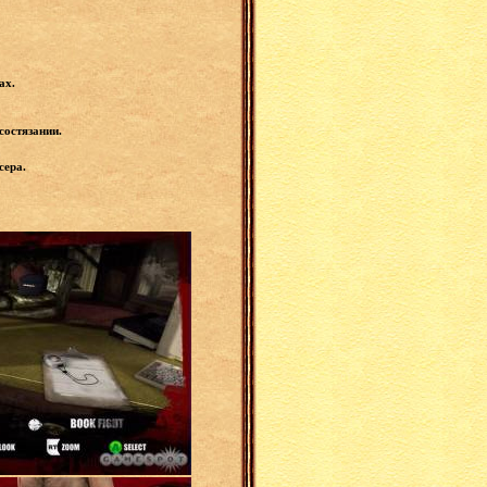
рах.
состязании.
сера.