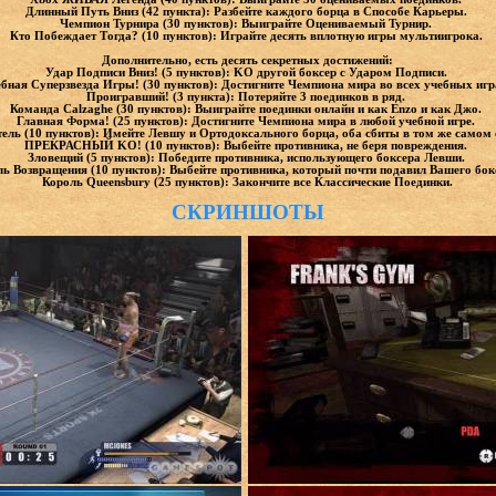
Длинный Путь Вниз (42 пункта): Разбейте каждого борца в Способе Карьеры.
Чемпион Турнира (30 пунктов): Выиграйте Оцениваемый Турнир.
Кто Побеждает Тогда? (10 пунктов): Играйте десять вплотную игры мультиигрока.
Дополнительно, есть десять секретных достижений:
Удар Подписи Вниз! (5 пунктов): KO другой боксер с Ударом Подписи.
бная Суперзвезда Игры! (30 пунктов): Достигните Чемпиона мира во всех учебных иг
Проигравший! (3 пункта): Потеряйте 3 поединков в ряд.
Команда Calzaghe (30 пунктов): Выиграйте поединки онлайн и как Enzo и как Джо.
Главная Форма! (25 пунктов): Достигните Чемпиона мира в любой учебной игре.
ель (10 пунктов): Имейте Левшу и Ортодоксального борца, оба сбиты в том же самом 
ПРЕКРАСНЫЙ KO! (10 пунктов): Выбейте противника, не беря повреждения.
Зловещий (5 пунктов): Победите противника, использующего боксера Левши.
ь Возвращения (10 пунктов): Выбейте противника, который почти подавил Вашего бок
Король Queensbury (25 пунктов): Закончите все Классические Поединки.
СКРИНШОТЫ