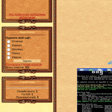
Для добавления необходима
авторизация
Наш опрос
Оцените мой сайт
Отлично
Хорошо
Неплохо
Плохо
Ужасно
a
Результаты
|
Архив опросов
Всего ответов:
611
Статистика
Онлайн всего:
1
Гостей:
1
Пользователей:
0