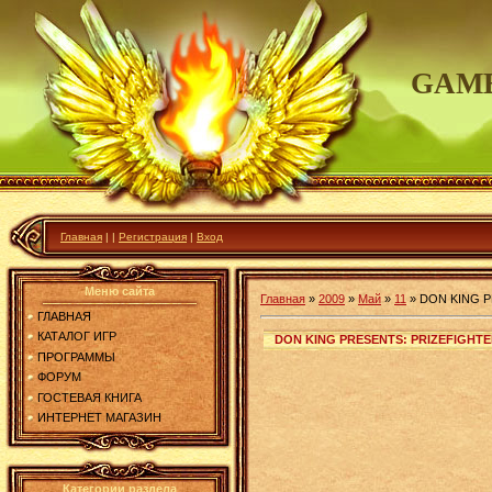
GAME
Главная
|
|
Регистрация
|
Вход
Меню сайта
Главная
»
2009
»
Май
»
11
»
DON KING P
ГЛАВНАЯ
КАТАЛОГ ИГР
DON KING PRESENTS: PRIZEFIGHT
ПРОГРАММЫ
ФОРУМ
ГОСТЕВАЯ КНИГА
ИНТЕРНЕТ МАГАЗИН
Категории раздела