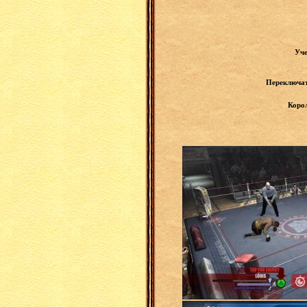
Уче
Переключат
Корол