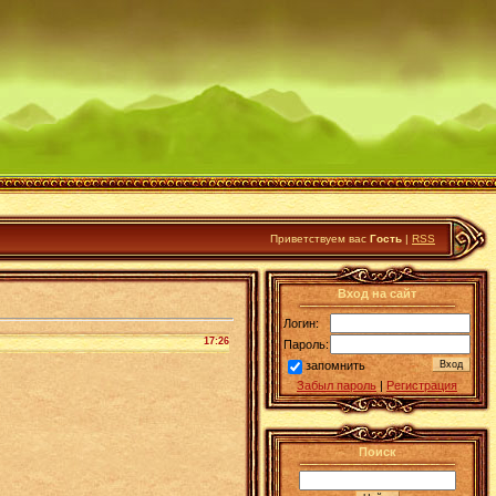
Приветствуем вас
Гость
|
RSS
Вход на сайт
Логин:
17:26
Пароль:
запомнить
Забыл пароль
|
Регистрация
Поиск