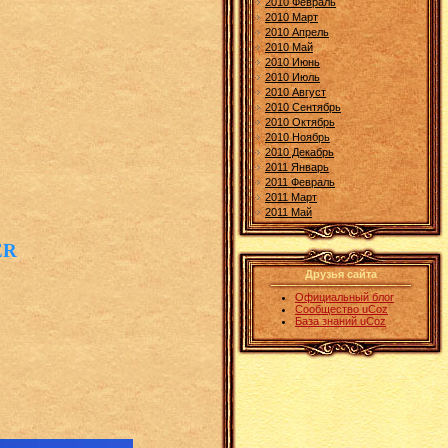
2010 Февраль
2010 Март
2010 Апрель
2010 Май
2010 Июнь
2010 Июль
2010 Август
2010 Сентябрь
2010 Октябрь
2010 Ноябрь
2010 Декабрь
2011 Январь
2011 Февраль
2011 Март
2011 Май
ER
Друзья сайта
Официальный блог
Сообщество uCoz
База знаний uCoz