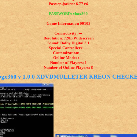
Размер файла: 6.77 гб
PASSWORD: xbox360
Game Information 00103
Connectivity: ---
Resolution: 720p,Widescreen
Sound: Dolby Digital 5.1
Special Controllers: ---
Customization: ---
Online Modes : ---
Number of Players: 1
Number of Online Players: 8
bgx360 v 1.0.0 XDVDMULLETER KREON CHECK