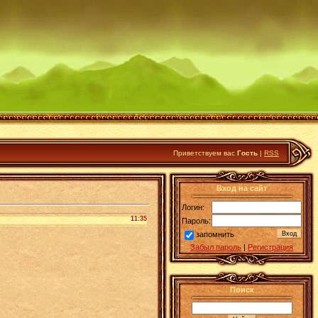
Приветствуем вас
Гость
|
RSS
Вход на сайт
Логин:
11:35
Пароль:
запомнить
Забыл пароль
|
Регистрация
Поиск