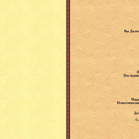
Вы Должн
П
Последня
Инди
Психотически
Де
С