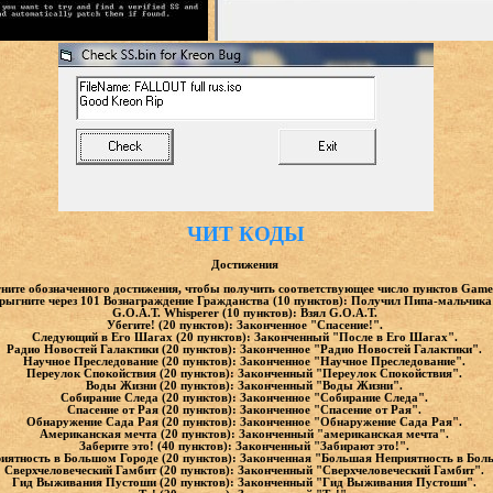
ЧИТ КОДЫ
Достижения
ните обозначенного достижения, чтобы получить соответствующее число пунктов Game
рыгните через 101 Вознаграждение Гражданства (10 пунктов): Получил Пипа-мальчика
G.O.A.T. Whisperer (10 пунктов): Взял G.O.A.T.
Убегите! (20 пунктов): Законченное "Спасение!".
Следующий в Его Шагах (20 пунктов): Законченный "После в Его Шагах".
Радио Новостей Галактики (20 пунктов): Законченное "Радио Новостей Галактики".
Научное Преследование (20 пунктов): Законченное "Научное Преследование".
Переулок Спокойствия (20 пунктов): Законченный "Переулок Спокойствия".
Воды Жизни (20 пунктов): Законченный "Воды Жизни".
Собирание Следа (20 пунктов): Законченное "Собирание Следа".
Спасение от Рая (20 пунктов): Законченное "Спасение от Рая".
Обнаружение Сада Рая (20 пунктов): Законченное "Обнаружение Сада Рая".
Американская мечта (20 пунктов): Законченный "американская мечта".
Заберите это! (40 пунктов): Законченный "Забирают это!".
ятность в Большом Городе (20 пунктов): Законченная "Большая Неприятность в Бол
Сверхчеловеческий Гамбит (20 пунктов): Законченный "Сверхчеловеческий Гамбит".
Гид Выживания Пустоши (20 пунктов): Законченный "Гид Выживания Пустоши".