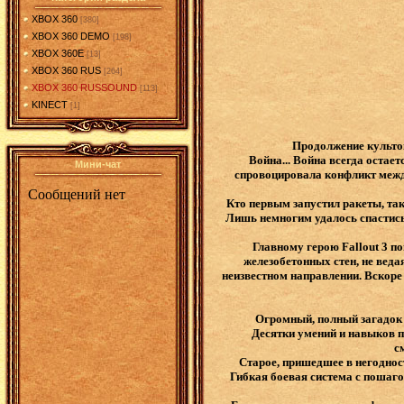
XBOX 360
[380]
XBOX 360 DEMO
[198]
XBOX 360E
[13]
XBOX 360 RUS
[264]
XBOX 360 RUSSOUND
[113]
KINECT
[1]
Продолжение культов
Война... Война всегда остае
Мини-чат
спровоцировала конфликт межд
Кто первым запустил ракеты, та
Лишь немногим удалось спастись
Главному герою Fallout 3 п
железобетонных стен, не веда
неизвестном направлении. Вскоре
Огромный, полный загадок 
Десятки умений и навыков 
с
Старое, пришедшее в негоднос
Гибкая боевая система с пошаго