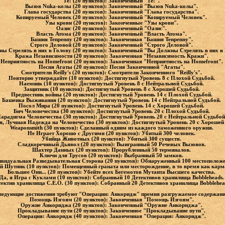
Те! (20 пунктов): Законченный "Те!".
Вызов Nuka-колы (20 пунктов): Законченный "Вызов Nuka-колы".
Глава государства (20 пунктов): Законченный "Глава государства".
Копируемый Человек (20 пунктов): Законченный "Копируемый Человек".
Узы крови (20 пунктов): Законченные "Узы крови".
Оазис (20 пунктов): Законченный "Оазис".
Власть Атома (20 пунктов): Законченный "Власть Атома".
Башня Tenpenny (20 пунктов): Законченная "Башня Tenpenny".
Строго Деловой (20 пунктов): Законченный "Строго Деловой".
ы Стрелять в них в Голову (20 пунктов): Законченный "Вы Должны Стрелять в них в
Кража Независимости (20 пунктов): Законченная "Независимость Кражи".
Неприятность на Homefront (20 пунктов): Законченная "Неприятность на Homefront".
Песня Агаты (20 пунктов): Песня Законченной "Агаты".
Смотрители Reilly's (20 пунктов): Смотрители Законченного "Reilly's".
Повторно утверждайте (10 пунктов): Достигнутый Уровень 8 с Плохой Судьбой.
Наемник (10 пунктов): Достигнутый Уровень 8 с Нейтральной Судьбой.
Защитник (10 пунктов): Достигнутый Уровень 8 с Хорошей Судьбой.
Предвестник войны (20 пунктов): Достигнутый Уровень 14 с Плохой Судьбой.
Башенка Выживания (20 пунктов): Достигнутый Уровень 14 с Нейтральной Судьбой.
Посол Мира (20 пунктов): Достигнутый Уровень 14 с Хорошей Судьбой.
Бич Человечества (30 пунктов): Достигнутый Уровень 20 с Плохой Судьбой.
арадигма Человечества (30 пунктов): Достигнутый Уровень 20 с Нейтральной Судьбо
я, Лучшая Надежда на Человечество (30 пунктов): Достигнутый Уровень 20 с Хорошей
Weaponsmith (30 пунктов): Сделанный одним из каждого таможенного оружия.
Не Играет Хорошо с Другими (20 пунктов): Убитый 300 человек.
Убийца Животных (20 пунктов): Убитый 300 существ.
Сладкоречивый Дьявол (20 пунктов): Выигранный 50 Речевых Вызовов.
Шахтер Данных (20 пунктов): Прорубленный 50 терминалов.
Ключи для Трусов (20 пунктов): Выбранный 50 замков.
видуальная Разведывательная Сторона (20 пунктов): Обнаруженный 100 местополож
й Шутник (10 пунктов): Помещенный граната или месторождение, в то время как кар
Большее Они... (20 пунктов): Убейте всех Бегемотов Мутанта Высшего качества.
Да, я Игра с Куклами (10 пунктов): Собранный 10 Детективов хранилища Bobbleheads
тектив хранилища C.E.O. (30 пунктов): Собранный 20 Детективов хранилища Bobblehea
ледующие достижения требуют "Операции: Анкоридж" премия разгружаемое содержани
Помощь Изгоям (20 пунктов): Законченная "Помощь Изгоям".
Оружие Анкориджа (20 пунктов): Законченный "Оружие Анкориджа".
Прокладывание пути (20 пунктов): Законченное "Прокладывание пути".
Операция: Анкоридж (40 пунктов): Законченная "Операция: Анкоридж".