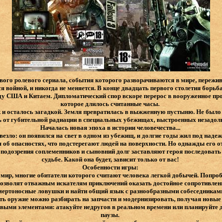
ого ролевого сериала, события которого разворачиваются в мире, пережи
тся войной, и никогда не меняется. В конце двадцать первого столетия борь
у США и Китаем. Дипломатический спор вскоре перерос в вооруженное про
которое длилось считанные часы.
к и осталось загадкой. Земля превратилась в выжженную пустыню. Не было 
 от губительной радиации в специальных убежищах, выстроенных незадол
Началась новая эпоха в истории человечества...
овезло: он появился на свет в одном из убежищ, и долгие годы жил под на
я об опасностях, что подстерегают людей на поверхности. Но однажды его о
 подозрения соплеменников и сыновний долг заставляют героя последовать 
судьбе. Какой она будет, зависит только от вас!
Особенности игры:
мир, многие обитатели которого считают человека легкой добычей. Попроб
позволят отважным искателям приключений оказать достойное сопротивлен
мертоносные ловушки и найти общий язык с разнообразными собеседникам
ть оружие можно разбирать на запчасти и модернизировать, получая новые
выми элементами: атакуйте недругов в реальном времени или планируйте д
паузы.