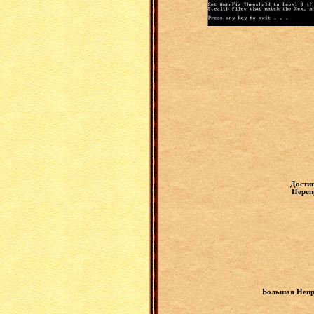
Достиг
Переп
Большая Непри