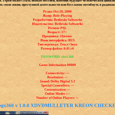
. Герой может стать новым мессией, изменив будущее человеческой цивили
ть свою жизнь преступной деятельности или бесславно погибнуть в радиоа
Релиз: Oct 28, 2008
Жанр: Role-Playing
Разработчик: Bethesda Softworks
Издательство: Bethesda Softworks
Регион: PAL
Возраст: 17+
Прошивка:
iXtreme
Язык интерфейса: ​RUS
Тип перевода: Текст+Звук
Размер файла: 6.41 гб
PASSWORD: xbox360
Game Information 00080
Connectivity: ---
Resolution: ---
Sound: Dolby Digital 5.1
Special Controllers: ---
Customization: ---
Online Modes :---
Number of Online Players: ---
bgx360 v 1.0.0 XDVDMULLETER KREON CHECK