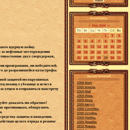
Календарь
«
Май 2009
»
Пн
Вт
Ср
Чт
Пт
Сб
Вс
1
2
3
4
5
6
7
8
9
10
вшем ядерную войну.
11
12
13
14
15
16
17
ба за нефтяные месторождения
18
19
20
21
22
23
24
тивостояние двух сверхдержав,
25
26
27
28
29
30
31
ни проигравших, ни победителей.
го до разразившейся катастрофы.
Архив записей
дежной защитой несокрушимых
2009 Март
тец покинул убежище и исчез в
2009 Апрель
за отцом и отправиться навстречу
2009 Май
2009 Июнь
2009 Июль
уйте доказать им обратное!
2009 Август
ие противникам, обнаружить
2009 Сентябрь
и.
2009 Октябрь
 средства защиты и нападения.
2009 Ноябрь
ействия целого отряда в режиме
2009 Декабрь
2010 Январь