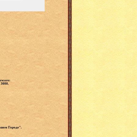
rscore:
 3000.
ьшом Городе".