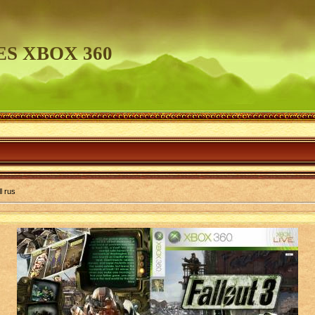
S XBOX 360
l rus