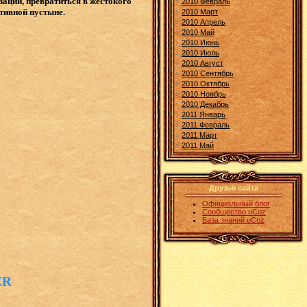
зации, превратиться в жестокого
2010 Февраль
ктивной пустыне.
2010 Март
2010 Апрель
2010 Май
2010 Июнь
2010 Июль
2010 Август
2010 Сентябрь
2010 Октябрь
2010 Ноябрь
2010 Декабрь
2011 Январь
2011 Февраль
2011 Март
2011 Май
Друзья сайта
Официальный блог
Сообщество uCoz
База знаний uCoz
ER