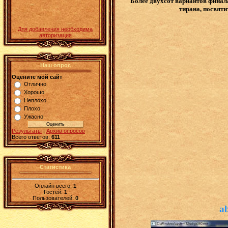
Более двухсот вариантов финала
тирана, посвяти
Для добавления необходима
авторизация
Наш опрос
Оцените мой сайт
Отлично
Хорошо
Неплохо
Плохо
Ужасно
Результаты
|
Архив опросов
Всего ответов:
611
Статистика
Онлайн всего:
1
Гостей:
1
Пользователей:
0
a