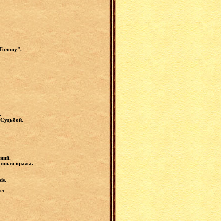
 Голову".
й.
 Судьбой.
ений.
манная кража.
.
ds.
е: