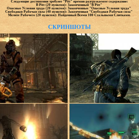
Следующие достижения требуют "Pitt" премия разгружаемое содержание:
В Pitt (20 пунктов): Законченный "В Pitt"
Опасные Условия труда (20 пунктов): Законченные "Опасные Условия труда"
Свободная Рабочая сила (40 пунктов): Законченная "Свободная Рабочая сила"
Мелите Рабочего (20 пунктов): Найденный Всеми 100 Стальными Слитками.
СКРИНШОТЫ