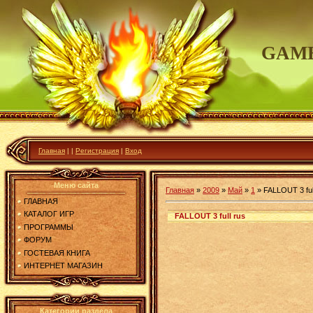
GAME
Главная
|
|
Регистрация
|
Вход
Меню сайта
Главная
»
2009
»
Май
»
1
»
FALLOUT 3 ful
ГЛАВНАЯ
КАТАЛОГ ИГР
FALLOUT 3 full rus
ПРОГРАММЫ
ФОРУМ
ГОСТЕВАЯ КНИГА
ИНТЕРНЕТ МАГАЗИН
Категории раздела