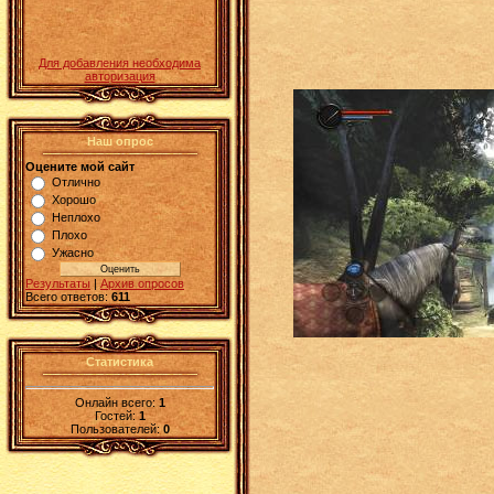
Для добавления необходима
авторизация
Наш опрос
Оцените мой сайт
Отлично
Хорошо
Неплохо
Плохо
Ужасно
Результаты
|
Архив опросов
Всего ответов:
611
Статистика
Онлайн всего:
1
Гостей:
1
Пользователей:
0