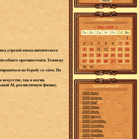
Календарь
«
Март 2009
»
Пн
Вт
Ср
Чт
Пт
Сб
Вс
1
2
3
4
5
6
7
8
9
10
11
12
13
14
15
 под угрозой апокалиптического
16
17
18
19
20
21
22
способного противостоять Темному
23
24
25
26
27
28
29
30
31
правиться на борьбу со злом. По
 искусстве, так и магии.
ьный AI, реалистичную физику,
Архив записей
2009 Март
2009 Апрель
2009 Май
2009 Июнь
2009 Июль
2009 Август
2009 Сентябрь
2009 Октябрь
2009 Ноябрь
2009 Декабрь