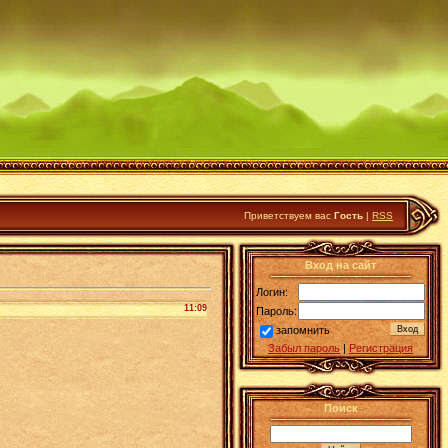
Приветствуем вас
Гость
|
RSS
Вход на сайт
Логин:
11:09
Пароль:
запомнить
Забыл пароль
|
Регистрация
Поиск