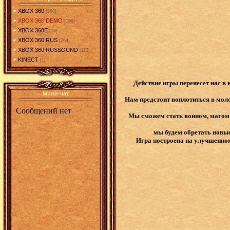
XBOX 360
[380]
XBOX 360 DEMO
[198]
XBOX 360E
[13]
XBOX 360 RUS
[264]
XBOX 360 RUSSOUND
[113]
KINECT
[1]
Действие игры перенесет нас в
Мини-чат
Нам предстоит воплотиться в моло
Мы сможем стать воином, магом 
мы будем обретать новые
Игра построена на улучшенном