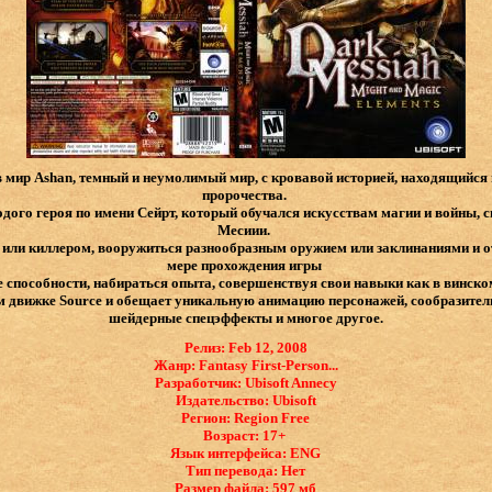
 в мир Ashan, темный и неумолимый мир, с кровавой историей, находящийся
пророчества.
дого героя по имени Сейрт, который обучался искусствам магии и войны, 
Месиии.
или киллером, вооружиться разнообразным оружием или заклинаниями и от
мере прохождения игры
 способности, набираться опыта, совершенствуя свои навыки как в винском
 движке Source и обещает уникальную анимацию персонажей, сообразител
шейдерные спецэффекты и многое другое.
Релиз: Feb 12, 2008
Жанр: Fantasy First-Person...
Разработчик: Ubisoft Annecy
Издательство: Ubisoft
Регион: Region Free
Возраст: 17+
Язык интерфейса: ​ENG
Тип перевода: Нет
Размер файла: 597 мб