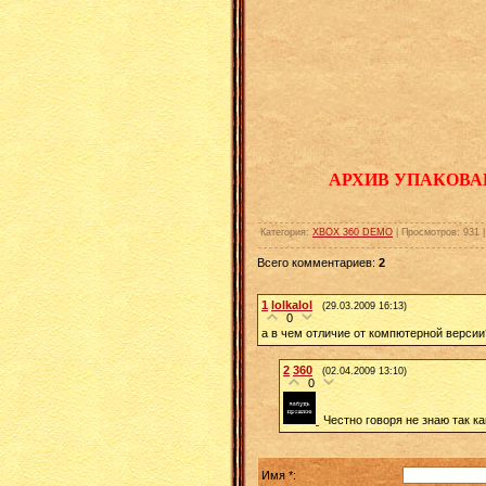
АРХИВ УПАКОВА
Категория
:
XBOX 360 DEMO
|
Просмотров
:
931
Всего комментариев
:
2
1
lolkalol
(29.03.2009 16:13)
0
а в чем отличие от компютерной версии
2
360
(02.04.2009 13:10)
0
Честно говоря не знаю так к
Имя *: