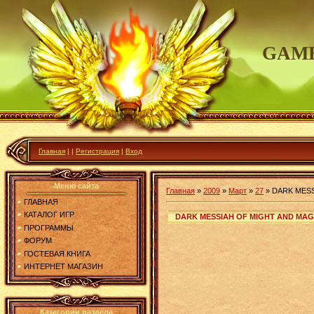
GAME
Главная
|
|
Регистрация
|
Вход
Меню сайта
Главная
»
2009
»
Март
»
27
»
DARK MESS
ГЛАВНАЯ
КАТАЛОГ ИГР
DARK MESSIAH OF MIGHT AND MAG
ПРОГРАММЫ
ФОРУМ
ГОСТЕВАЯ КНИГА
ИНТЕРНЕТ МАГАЗИН
Категории раздела