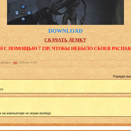
DOWNLOAD
СКАЧАТЬ ДЕМКУ
Н С ПОМОЩЬЮ 7 ZIP, ЧТОБЫ НЕБЫЛО СБОЕВ РАСПА
|
Добавил
:
360
|
Рейтинг
:
0.0
/
0
Порядок вы
??
ак на компьютере не играю вообще