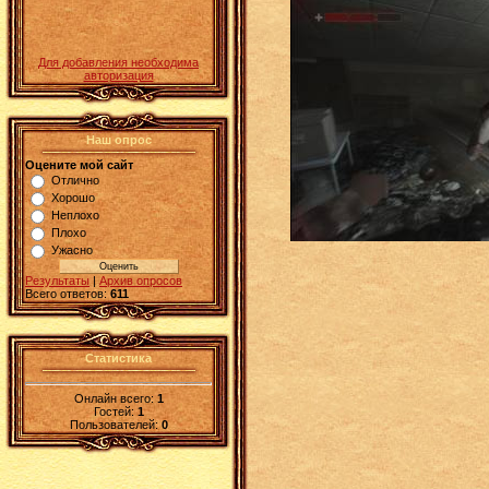
Для добавления необходима
авторизация
Наш опрос
Оцените мой сайт
Отлично
Хорошо
Неплохо
Плохо
Ужасно
Результаты
|
Архив опросов
Всего ответов:
611
Статистика
Онлайн всего:
1
Гостей:
1
Пользователей:
0