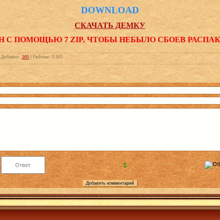
DOWNLOAD
СКАЧАТЬ ДЕМКУ
Н С ПОМОЩЬЮ 7 ZIP, ЧТОБЫ НЕБЫЛО СБОЕВ РАСПА
|
Добавил
:
360
|
Рейтинг
:
0.0
/
0