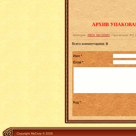
АРХИВ УПАКОВА
Категория
:
XBOX 360 DEMO
|
Просмотров
:
951
Всего комментариев
:
0
Имя *:
Email *:
Код *:
Copyright MyCorp © 2026