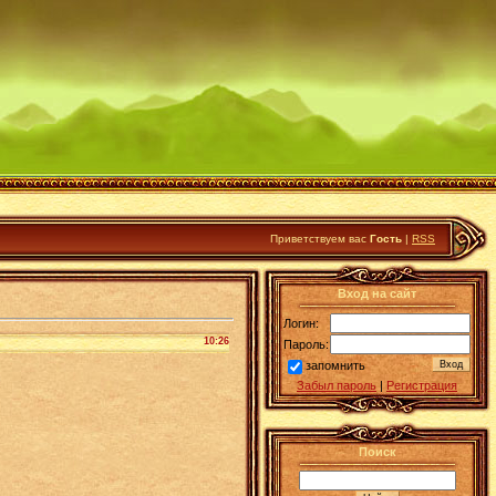
Приветствуем вас
Гость
|
RSS
Вход на сайт
Логин:
10:26
Пароль:
запомнить
Забыл пароль
|
Регистрация
Поиск