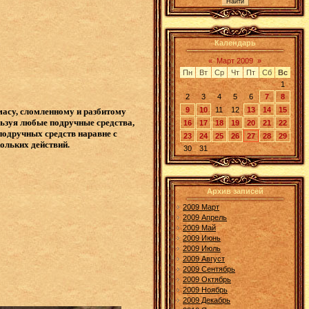
Календарь
«
Март 2009
»
Пн
Вт
Ср
Чт
Пт
Сб
Вс
1
2
3
4
5
6
7
8
9
10
11
12
13
14
15
масу, сломленному и разбитому
льзуя любые подручные средства,
16
17
18
19
20
21
22
подручных средств наравне с
23
24
25
26
27
28
29
ольких действий.
30
31
Архив записей
2009 Март
2009 Апрель
2009 Май
2009 Июнь
2009 Июль
2009 Август
2009 Сентябрь
2009 Октябрь
2009 Ноябрь
2009 Декабрь