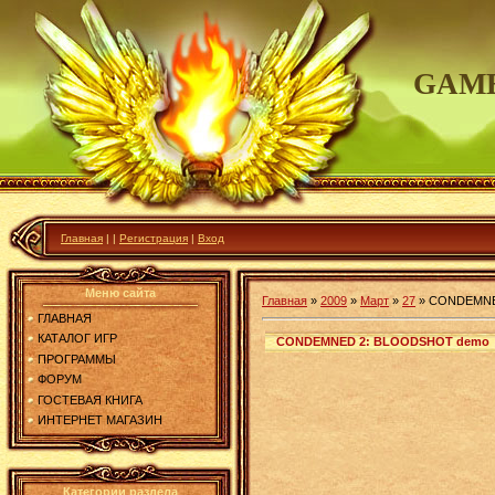
GAME
Главная
|
|
Регистрация
|
Вход
Меню сайта
Главная
»
2009
»
Март
»
27
»
CONDEMNE
ГЛАВНАЯ
КАТАЛОГ ИГР
CONDEMNED 2: BLOODSHOT demo
ПРОГРАММЫ
ФОРУМ
ГОСТЕВАЯ КНИГА
ИНТЕРНЕТ МАГАЗИН
Категории раздела