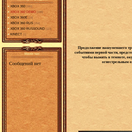
XBOX 360
[380]
XBOX 360 DEMO
[198]
XBOX 360E
[13]
XBOX 360 RUS
[264]
XBOX 360 RUSSOUND
[113]
KINECT
[1]
Продолжение нашумевшего трил
событиями первой части, предст
Мини-чат
чтобы выжить в темноте, ок
огнестрельным о