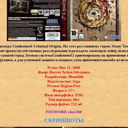
лера Condemned: Criminal Origins. На этот раз главному герою Этану То
оит провести собственное расследование и разгадать зловещую тайну, испо
утавшей город. Боевая системаCondemned 2 ориентирована на применение 
ружием, а для успешной защиты и мощных атак применяютсякомбо из неск
Релиз: Mar 11, 2008
Жанр: Horror Action Adventure
Разработчик: Monolith
Издательство: Sega
Регион: Region Free
Возраст: 17+
Язык интерфейса: ​ENG
Тип перевода: Нет
Размер файла: 722 мб
PASSWORD: xbox360
СКРИНШОТЫ