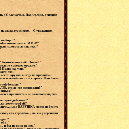
ть с Опасностью. Поочередно, успешно
 наслаждаться этим. - С уважением,
 выбор..."
 чтобы иметь дело с ВАМИ!"
 использоваться как нож."
."
то? Автоматический? Ничто?"
овольно хорошее оружие."
а! Право на луну."
тояли там."
се то оружие в игру по причине..."
весь зеленый цвет и материал. Они были
огней больше."
БЛЮ, это де-rez производит!"
ботиться?"
ается причинять мне боль больше, чем
ие героя действия."
лько хотел трофей!"
бедили..., моя БАБУШКА могла победить
тью, как стрельба..., но это уверенный
оздно."
ы оба!"
.. и Вы не один из них."
ы не сделали так, чтобы это установило