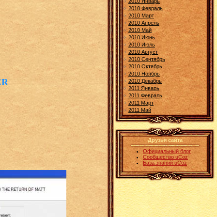
2010 Январь
2010 Февраль
2010 Март
2010 Апрель
2010 Май
2010 Июнь
2010 Июль
2010 Август
2010 Сентябрь
2010 Октябрь
2010 Ноябрь
ER
2010 Декабрь
2011 Январь
2011 Февраль
2011 Март
2011 Май
Друзья сайта
Официальный блог
Сообщество uCoz
База знаний uCoz