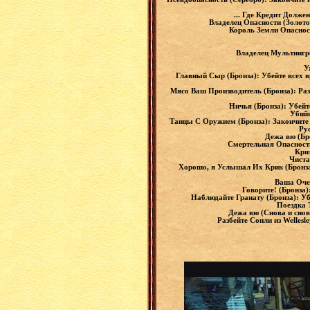
... Где Кредит Долже
Владелец Опасности (Золото
Король Земли Опасност
Владелец Мультиигро
У
Главный Сыр (Бронза): Убейте всех в
Мясо Ваш Производитель (Бронза): Раз
Ничья (Бронза): Убейт
Убийц
Танцы С Оружием (Бронза): Закончите 
Ру
Дежа вю (Бр
Смертельная Опасность
Кри
Чиста
Хорошо, я Услышал Их Крик (Бронза)
Ваша Очер
Говорите! (Бронза)
Наблюдайте Гранату (Бронза): У
Поездка 
Дежа вю (Снова и снов
Разбейте Сопли из Welles