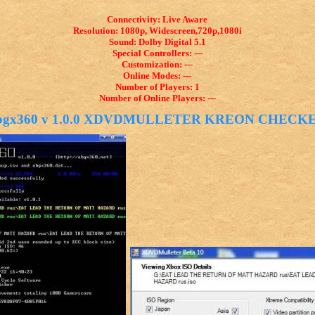
Connectivity: Live Aware
Resolution: 1080p, Widescreen,720p,1080i
Sound: Dolby Digital 5.1
Special Controllers: ---
Customization: ---
Online Modes: ---
Number of Players: 1
Number of Online Players: ---
bgx360 v 1.0.0 XDVDMULLETER KREON CHECK