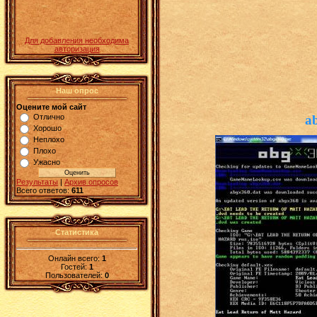
Для добавления необходима
авторизация
Наш опрос
Оцените мой сайт
a
Отлично
Хорошо
Неплохо
Плохо
Ужасно
Результаты
|
Архив опросов
Всего ответов:
611
Статистика
Онлайн всего:
1
Гостей:
1
Пользователей:
0