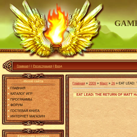
GAME
Главная
|
|
Регистрация
|
Вход
Меню сайта
Главная
»
2009
»
Март
»
26
»
EAT LEAD:
ГЛАВНАЯ
КАТАЛОГ ИГР
EAT LEAD: THE RETURN OF MATT H
ПРОГРАММЫ
ФОРУМ
ГОСТЕВАЯ КНИГА
ИНТЕРНЕТ МАГАЗИН
Категории раздела