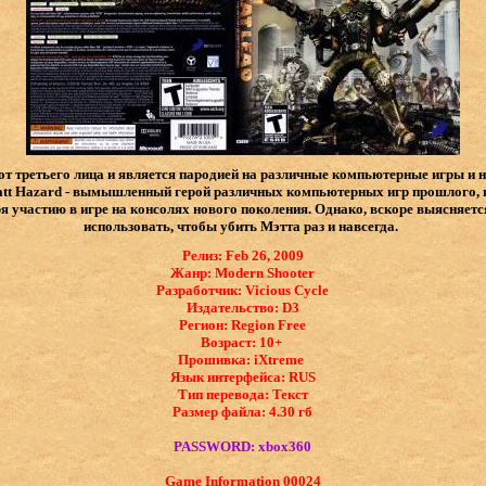
 от третьего лица и является пародией на различные компьютерные игры и 
att Hazard - вымышленный герой различных компьютерных игр прошлого, 
 участию в игре на консолях нового поколения. Однако, вскоре выясняетс
использовать, чтобы убить Мэтта раз и навсегда.
Релиз: Feb 26, 2009
Жанр: Modern Shooter
Разработчик: Vicious Cycle
Издательство: D3
Регион: Region Free
Возраст: 10+
Прошивка: iXtreme
Язык интерфейса: ​RUS
Тип перевода: Текст
Размер файла: 4.30 гб
PASSWORD: xbox360
Game Information 00024