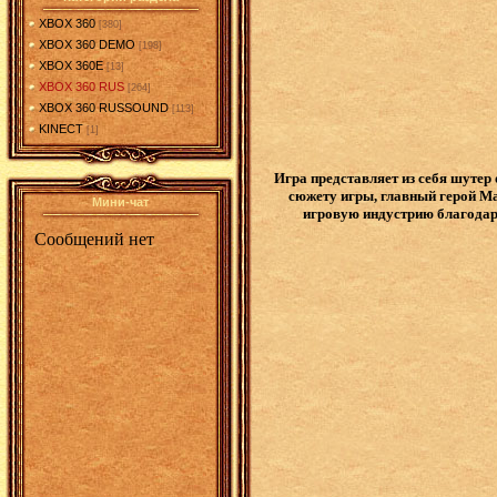
XBOX 360
[380]
XBOX 360 DEMO
[198]
XBOX 360E
[13]
XBOX 360 RUS
[264]
XBOX 360 RUSSOUND
[113]
KINECT
[1]
Игра представляет из себя шутер
сюжету игры, главный герой M
Мини-чат
игровую индустрию благодаря