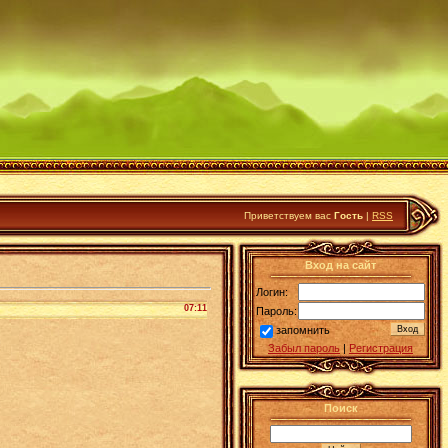
Приветствуем вас
Гость
|
RSS
Вход на сайт
Логин:
07:11
Пароль:
запомнить
Забыл пароль
|
Регистрация
Поиск