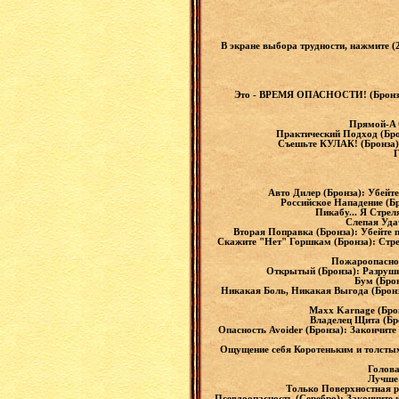
В экране выбора трудности, нажмите 
Это - ВРЕМЯ ОПАСНОСТИ! (Бронза): 
Прямой-A С
Практический Подход (Брон
Съешьте КУЛАК! (Бронза):
Г
Авто Дилер (Бронза): Убейт
Российское Нападение (Бр
Пикабу... Я Стрел
Слепая Удач
Вторая Поправка (Бронза): Убейте 
Скажите "Нет" Горшкам (Бронза): Стрел
Пожароопаснос
Открытый (Бронза): Разрушьт
Бум (Брон
Никакая Боль, Никакая Выгода (Бронза
Maxx Karnage (Брон
Владелец Щита (Бро
Опасность Avoider (Бронза): Закончит
Ощущение себя Коротеньким и толстым (
Голова
Лучше 
Только Поверхностная ра
Псевдоопасность (Серебро): Закончите 