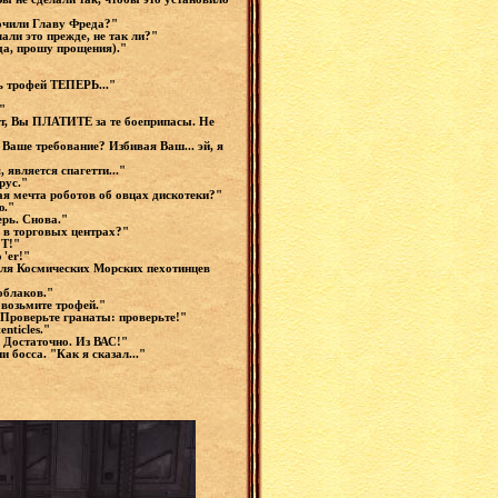
сточили Главу Фреда?"
али это прежде, не так ли?"
гда, прошу прощения)."
ь трофей ТЕПЕРЬ..."
."
ит, Вы ПЛАТИТЕ за те боеприпасы. Не
Ваше требование? Избивая Ваш... эй, я
 является спагетти..."
Трус."
ая мечта роботов об овцах дискотеки?"
ю."
ерь. Снова."
я в торговых центрах?"
ОТ!"
 'er!"
для Космических Морских пехотинцев
облаков."
о возьмите трофей."
"Проверьте гранаты: проверьте!"
nticles."
. Достаточно. Из ВАС!"
 босса. "Как я сказал..."