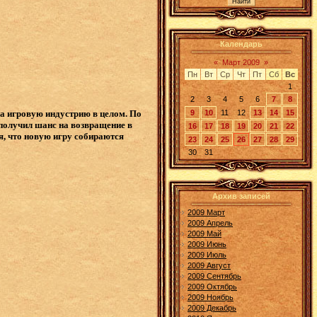
Календарь
«
Март 2009
»
Пн
Вт
Ср
Чт
Пт
Сб
Вс
1
2
3
4
5
6
7
8
9
10
11
12
13
14
15
на игровую индустрию в целом. По
получил шанс на возвращение в
16
17
18
19
20
21
22
я, что новую игру собираются
23
24
25
26
27
28
29
30
31
Архив записей
2009 Март
2009 Апрель
2009 Май
2009 Июнь
2009 Июль
2009 Август
2009 Сентябрь
2009 Октябрь
2009 Ноябрь
2009 Декабрь