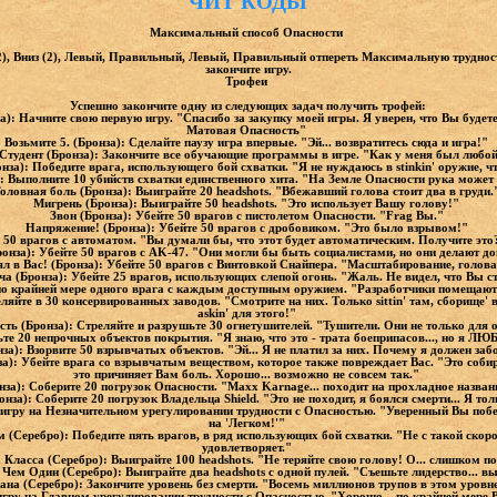
ЧИТ КОДЫ
Максимальный способ Опасности
(2), Вниз (2), Левый, Правильный, Левый, Правильный отпереть Максимальную труднос
закончите игру.
Трофеи
Успешно закончите одну из следующих задач получить трофей:
Начните свою первую игру. "Спасибо за закупку моей игры. Я уверен, что Вы будете
Матовая Опасность"
Возьмите 5. (Бронза): Сделайте паузу игра впервые. "Эй... возвратитесь сюда и игра!"
тудент (Бронза): Закончите все обучающие программы в игре. "Как у меня был любой
за): Победите врага, использующего бой схватки. "Я не нуждаюсь в stinkin' оружие,
 Выполните 10 убийств схватки единственного хита. "На Земле Опасности рука может
оловная боль (Бронза): Выиграйте 20 headshots. "Вбежавший голова стоит два в груди
Мигрень (Бронза): Выиграйте 50 headshots. "Это использует Вашу голову!"
Звон (Бронза): Убейте 50 врагов с пистолетом Опасности. "Frag Вы."
Напряжение! (Бронза): Убейте 50 врагов с дробовиком. "Это было взрывом!"
е 50 врагов с автоматом. "Вы думали бы, что этот будет автоматическим. Получите э
онза): Убейте 50 врагов с AK-47. "Они могли бы быть социалистами, но они делают д
ял в Вас! (Бронза): Убейте 50 врагов с Винтовкой Снайпера. "Масштабирование, голов
а (Бронза): Убейте 25 врагов, использующих слепой огонь. "Жаль. Не видел, что Вы с
по крайней мере одного врага с каждым доступным оружием. "Разработчики помещают в
яйте в 30 консервированных заводов. "Cмотрите на них. Только sittin' там, сборище' 
askin' для этого!"
ть (Бронза): Стреляйте и разрушьте 30 огнетушителей. "Тушители. Они не только для 
е 20 непрочных объектов покрытия. "Я знаю, что это - трата боеприпасов..., но я ЛЮ
за): Взорвите 50 взрывчатых объектов. "Эй... Я не платил за них. Почему я должен за
): Убейте врага со взрывчатым веществом, которое также повреждает Вас. "Это собир
это причиняет Вам боль. Хорошо... возможно не совсем так."
за): Соберите 20 погрузок Опасности. "Maxx Karnage... походит на прохладное назван
нза): Соберите 20 погрузок Владельца Shield. "Это не походит, я боялся смерти... Я то
е игру на Незначительном урегулировании трудности с Опасностью. "Уверенный Вы по
на 'Легком!'"
Серебро): Победите пять врагов, в ряд использующих бой схватки. "Не с такой скорос
удовлетворяет."
 Класса (Серебро): Выиграйте 100 headshots. "Не теряйте свою голову! О... слишком п
Чем Один (Серебро): Выиграйте два headshots с одной пулей. "Съешьте лидерство... в
на (Серебро): Закончите уровень без смерти. "Восемь миллионов трупов в этом уровне.
игру на Главном урегулировании трудности с Опасностью. "Хорошо... по крайней мере В