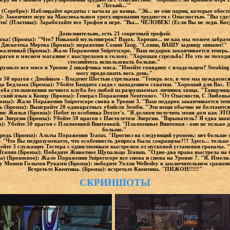
в 'Легкий...'"
н (Серебро): Наблюдайте кредиты с начала до конца. "Эй... не они парни, которые обе
): Закончите игру на Максимальном урегулировании трудности с Опасностью. "Вы сдел
и! (Платина): Заработайте все Трофеи в игре. "Вы... ЧЕЛОВЕК! (Если Вы не леди. Ко
Дополнительно, есть 21 секретный трофей:
ка! (Бронза): "Что? Никакой мультиигрок? Вздох. Хорошо... не как мы можем забрат
Дискотека Мертва (Бронза): поражение Сонни Tang. "Сонни, ВАШУ задницу пинают!"
жаленный (Бронза): Жало Поражения Sniperscope. "Ваш подарок заканчивается теперь
рагов в мясном магазине с выстрелами в голову. "Хорошая стрельба! Но это не поход
стесняйтесь использовать больше."
рушьте все мясо в Уровне 2 шкафчика мяса. "Имейте говядину с владельцем? Steaking 
могу продолжить весь день."
е 50 врагов с Двойным - Владеют Шестью стрелками. "Теперь все, в чем мы нуждаемся,
а Бедлама (Бронза): Убейте Бандита сзади с нападением схватки. "Хороший для Вас. 
оба столкновения ночного клуба без любой из разрушаемых личинок танца. "Танцующ
сский язык к Концу (Бронза): Генерал Поражения Neutronov. "От Опасности, С Любовь
онза): Жало Поражения Sniperscope снова в Уровне 3. "Ваш подарок заканчивается теп
 (Бронза): Выиграйте 20 однократных убийств Зомби. "Эти вещи обычно не болтаютс
зис Жилья (Бронза): Побег из особняка Dexter's. "Я должен получить меня дом как ЭТ
я Энергия (Бронза): Убейте 50 врагов с Пистолетом Энергии. "Взрыватель? Я едва знаю
: Убейте 50 врагов с Плазменной Винтовкой. "Плазменные Винтовки - они не только 
больше."
едь (Бронза): Альты Поражения Tratus. "Прогноз на следующий уровень: нет больше 
: "Что Вы подразумеваете, что особенность допроса была сокращена?!? Здесь... тольк
бейте 3 служащих Тестера с единственным выстрелом от пусковой установки гранаты. 
Tramm (Бронза): Победите Животное Щупальца Tramm. "Одно-два права выстрела на te
а) (Бронзовое): Жало Поражения Sniperscope все снова и снова на Уровне 7. "Я. Имели
ley Моими Голыми Руками (Бронза): победите Уолли Wellesley в заключительном сражении
Встретьте Квентина. (Бронза): встретьте Квентина. "ПИЖОН!!!!!"
СКРИНШОТЫ