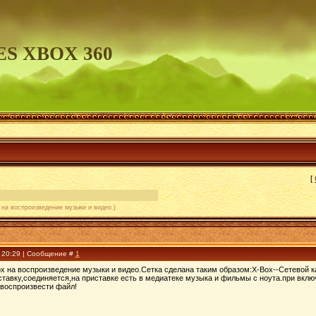
S XBOX 360
[
 на воспроизведение музыки и видео.)
, 20:29 | Сообщение #
1
x на воспроизведение музыки и видео.Сетка сделана таким образом:Х-Вох--Сетевой кабель
ставку,соединяется,на приставке есть в медиатеке музыка и фильмы с ноута.при вклю
 воспроизвести файл!