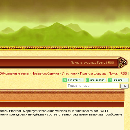
Приветствуем вас
Гость
|
RSS
Обновленные темы
·
Новые сообщения
·
Участники
·
Правила форума
·
Поиск
·
RSS
]
 Ethernet--маршрутизатор Asus wireless multi-functional router--Wi-Fi--
чении трека,время не идёт,звук соответственно тоже,потом выползает сообщение