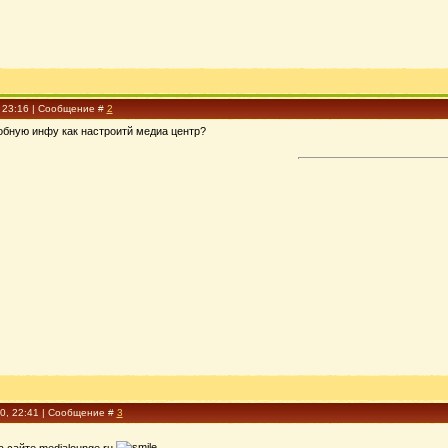
, 23:16 | Сообщение #
2
обную инфу как настроитй медиа центр?
10, 22:41 | Сообщение #
3
 сайте medialounge.ru