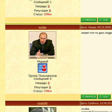
Сообщений:
1
Награды:
0
Репутация:
0
Статус:
Offline
scuba
Дата: Среда, 09.12.2009
может кто-то дать подр
Рядовой
Группа: Пользователи
Сообщений:
6
Награды:
0
Репутация:
0
Статус:
Offline
victor55
Дата: Суббота, 12.06.20
scuba
попробуй посмотреть на