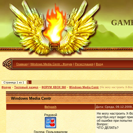
GAME
Главная
|
Windows Media Centr - Форум
|
Регистрация
|
Вход
1
Страница
1
из
1
Форум
»
Тестовый раздел
»
ФОРУМ XBOX 360
»
Windows Media Centr
(Не могу настроить X-Box
Windows Media Centr
Belyash
Дата: Среда, 09.12.2009
Не могу настроить X-Bo
Рядовой
ноутбук.ноут видит при
об ошибке при попытке
Вопрос:
ЧТО ДЕЛАТЬ?
Группа: Пользователи