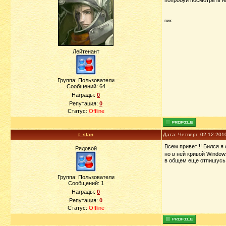
вик
Лейтенант
Группа: Пользователи
Сообщений:
64
Награды:
0
Репутация:
0
Статус:
Offline
t_stan
Дата: Четверг, 02.12.201
Всем привет!!! Бился я
Рядовой
но в ней кривой Window
в общем еще отпишусь. 
Группа: Пользователи
Сообщений:
1
Награды:
0
Репутация:
0
Статус:
Offline