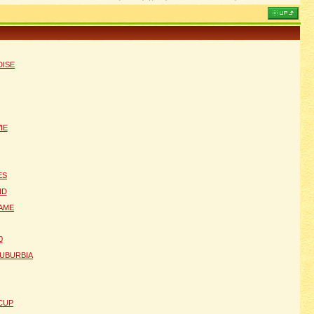
DISE
IE
ES
ND
AME
0
UBURBIA
 CUP