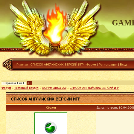
GAME
Главная
|
СПИСОК АНГЛИЙСКИХ ВЕРСИЙ ИГР - Форум
|
Регистрация
|
Вход
1
Страница
1
из
1
Форум
»
Тестовый раздел
»
ФОРУМ XBOX 360
»
СПИСОК АНГЛИЙСКИХ ВЕРСИЙ ИГР
СПИСОК АНГЛИЙСКИХ ВЕРСИЙ ИГР
Xboxer
Дата: Четверг, 30.04.200