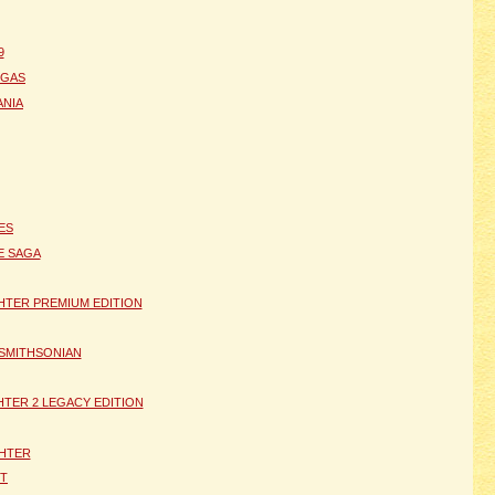
9
EGAS
NIA
ES
E SAGA
TER PREMIUM EDITION
 SMITHSONIAN
TER 2 LEGACY EDITION
GHTER
IT