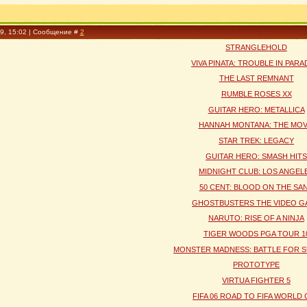
09, 15:02 | Сообщение #
2
STRANGLEHOLD
VIVA PINATA: TROUBLE IN PARA
THE LAST REMNANT
RUMBLE ROSES XX
GUITAR HERO: METALLICA
HANNAH MONTANA: THE MOV
STAR TREK: LEGACY
GUITAR HERO: SMASH HITS
MIDNIGHT CLUB: LOS ANGEL
50 CENT: BLOOD ON THE SA
GHOSTBUSTERS THE VIDEO G
NARUTO: RISE OF A NINJA
TIGER WOODS PGA TOUR 1
MONSTER MADNESS: BATTLE FOR S
PROTOTYPE
VIRTUA FIGHTER 5
FIFA 06 ROAD TO FIFA WORLD