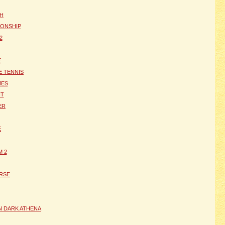
H
IONSHIP
2
E
 TENNIS
MES
HT
ER
E
 2
ERSE
N DARK ATHENA