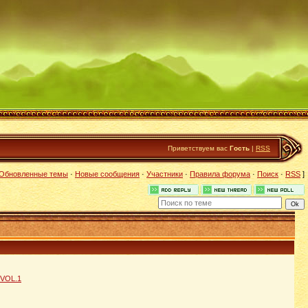
Приветствуем вас
Гость
|
RSS
Обновленные темы
·
Новые сообщения
·
Участники
·
Правила форума
·
Поиск
·
RSS
]
VOL.1