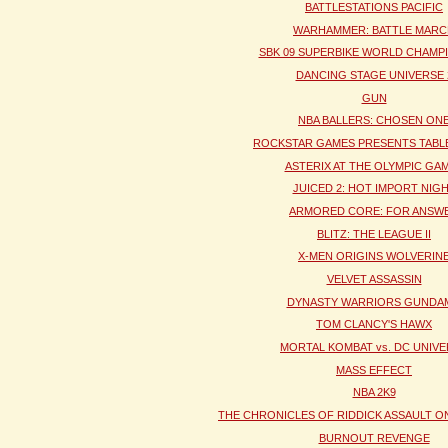
BATTLESTATIONS PACIFIC
WARHAMMER: BATTLE MARC
SBK 09 SUPERBIKE WORLD CHAMP
DANCING STAGE UNIVERSE 
GUN
NBA BALLERS: CHOSEN ON
ROCKSTAR GAMES PRESENTS TABLE
ASTERIX AT THE OLYMPIC GA
JUICED 2: HOT IMPORT NIG
ARMORED CORE: FOR ANSW
BLITZ: THE LEAGUE II
X-MEN ORIGINS WOLVERIN
VELVET ASSASSIN
DYNASTY WARRIORS GUNDAM
TOM CLANCY'S HAWX
MORTAL KOMBAT vs. DC UNIV
MASS EFFECT
NBA 2K9
THE CHRONICLES OF RIDDICK ASSAULT O
BURNOUT REVENGE