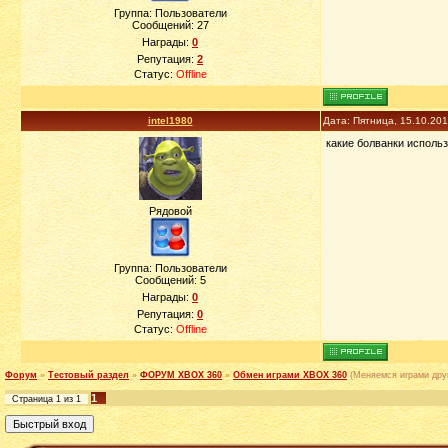
Группа: Пользователи
Сообщений:
27
Награды:
0
Репутация:
2
Статус:
Offline
intel1980
Дата: Пятница, 15.10.20
какие болванки исполь
Рядовой
Группа: Пользователи
Сообщений:
5
Награды:
0
Репутация:
0
Статус:
Offline
Форум
»
Тестовый раздел
»
ФОРУМ XBOX 360
»
Обмен играми XBOX 360
(Меняемся играми друг
1
Страница
1
из
1