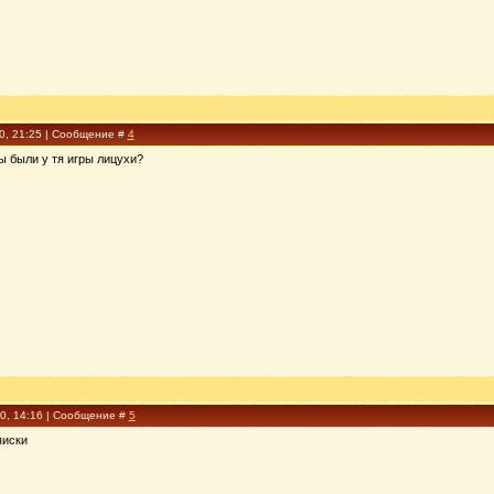
10, 21:25 | Сообщение #
4
ы были у тя игры лицухи?
10, 14:16 | Сообщение #
5
писки