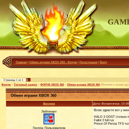
GAME
Главная
|
Обмен играми XBOX 360 - Форум
|
Регистрация
|
Вход
1
Страница
1
из
1
Форум
»
Тестовый раздел
»
ФОРУМ XBOX 360
»
Обмен играми XBOX 360
(Меняемся играми друг
Обмен играми XBOX 360
Barugoo
Дата: Воскресенье, 15.0
Всем здрасте вот у ме
Лейтенант
HALO 3 ODST (только п
Fallot 3 full rus
Prince Of Persia TFS т
Группа: Пользователи