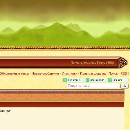
Приветствуем вас
Гость
|
RSS
Обновленные темы
·
Новые сообщения
·
Участники
·
Правила форума
·
Поиск
·
RSS
]
бменял: