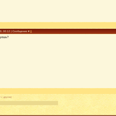
10, 00:12 | Сообщение #
6
зуешь?
 с другом)