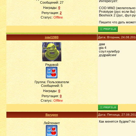
Интересует:
Сообщений:
27
Награды:
0
COD MW2 (желательно 
Prototype (рус если бы)
Репутация:
2
Bioshock 2 (рус, фул р
Статус:
Offline
Пишите что дать можете
intel1980
Дата: Вторник, 24.08.20
дам
gta 4
соул калибур
дэдрайсинг
Рядовой
Группа: Пользователи
Сообщений:
5
Награды:
0
Репутация:
0
Статус:
Offline
Barugoo
Дата: Пятница, 27.08.20
Как менятся будем? по
Лейтенант