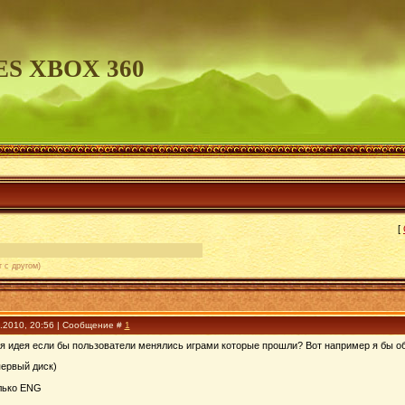
S XBOX 360
[
 с другом)
8.2010, 20:56 | Сообщение #
1
ня идея если бы пользователи менялись играми которые прошли? Вот например я бы о
ервый диск)
олько ENG