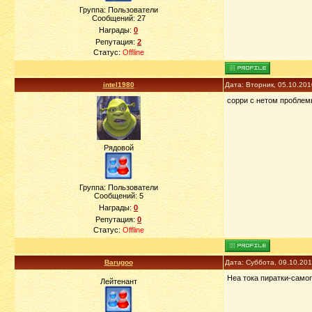
Группа: Пользователи
Сообщений:
27
Награды:
0
Репутация:
2
Статус:
Offline
intel1980
Дата: Вторник, 05.10.20
сорри с нетом проблем
Рядовой
Группа: Пользователи
Сообщений:
5
Награды:
0
Репутация:
0
Статус:
Offline
Barugoo
Дата: Суббота, 09.10.20
Неа тока пиратки-само
Лейтенант