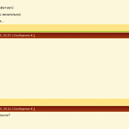
фул рус)
ус желательно)
...
10, 23:37 | Сообщение #
2
10, 20:11 | Сообщение #
3
 почте?