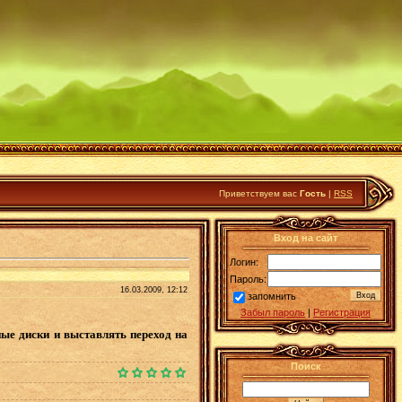
Приветствуем вас
Гость
|
RSS
Вход на сайт
Логин:
Пароль:
16.03.2009, 12:12
запомнить
Забыл пароль
|
Регистрация
иски и выставлять переход на
Поиск