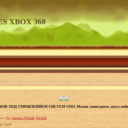
S XBOX 360
 ПОД УПРАВЛЕНИЕМ СИСТЕМ UNIX Можно записывать двухслойные д
еги
:
Pg
,
скачать PgcEdit
,
PgcEdit
нг
:
0.0
/
0