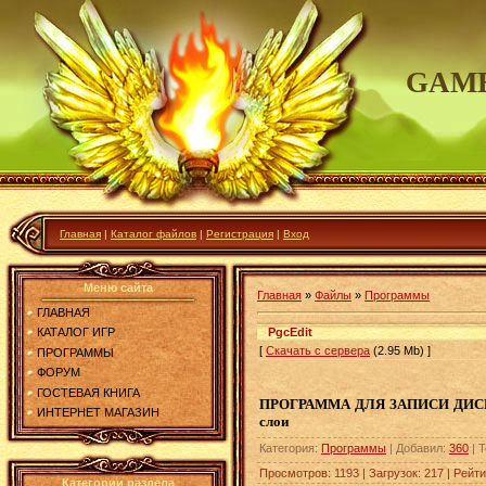
GAME
Главная
|
Каталог файлов
|
Регистрация
|
Вход
Меню сайта
Главная
»
Файлы
»
Программы
ГЛАВНАЯ
PgcEdit
КАТАЛОГ ИГР
[
Скачать с сервера
(2.95 Mb)
]
ПРОГРАММЫ
ФОРУМ
ГОСТЕВАЯ КНИГА
ПРОГРАММА ДЛЯ ЗАПИСИ ДИСКОВ
ИНТЕРНЕТ МАГАЗИН
слои
Категория
:
Программы
|
Добавил
:
360
|
Т
Просмотров
:
1193
|
Загрузок
:
217
|
Рейти
Категории раздела