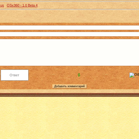
rus
OSx360 - 1.0 Beta 4