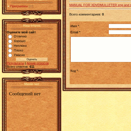
MANUAL FOR XDVDMULLETER eng and 
Программы
[27]
Всего комментариев
:
0
Наш опрос
Имя *:
Email *:
Оцените мой сайт
Отлично
Хорошо
Неплохо
Плохо
Ужасно
Результаты
|
Архив опросов
Всего ответов:
611
Код *:
Мини-чат